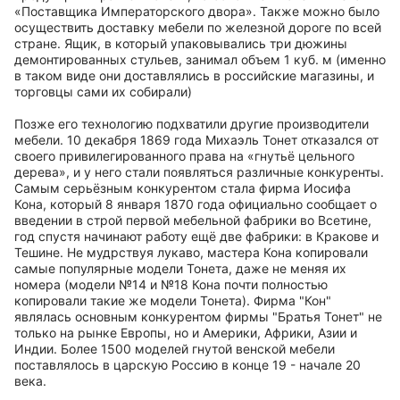
«Поставщика Императорского двора». Также можно было
осуществить доставку мебели по железной дороге по всей
стране. Ящик, в который упаковывались три дюжины
демонтированных стульев, занимал объем 1 куб. м (именно
в таком виде они доставлялись в российские магазины, и
торговцы сами их собирали)
Позже его технологию подхватили другие производители
мебели. 10 декабря 1869 года Михаэль Тонет отказался от
своего привилегированного права на «гнутьё цельного
дерева», и у него стали появляться различные конкуренты.
Самым серьёзным конкурентом стала фирма Иосифа
Кона, который 8 января 1870 года официально сообщает о
введении в строй первой мебельной фабрики во Всетине,
год спустя начинают работу ещё две фабрики: в Кракове и
Тешине. Не мудрствуя лукаво, мастера Кона копировали
самые популярные модели Тонета, даже не меняя их
номера (модели №14 и №18 Кона почти полностью
копировали такие же модели Тонета). Фирма "Кон"
являлась основным конкурентом фирмы "Братья Тонет" не
только на рынке Европы, но и Америки, Африки, Азии и
Индии. Более 1500 моделей гнутой венской мебели
поставлялось в царскую Россию в конце 19 - начале 20
века.