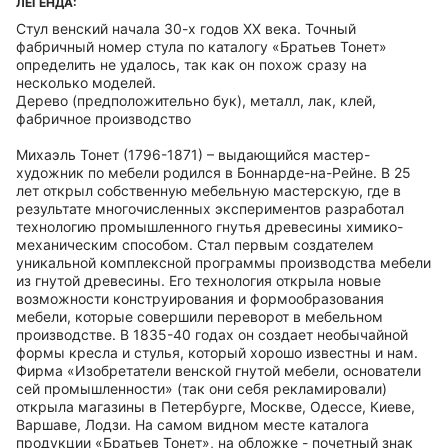
ЛЕГЕНДА:
Стул венский начала 30-х годов XX века. Точный
фабричный номер стула по каталогу «Братьев Тонет»
определить не удалось, так как он похож сразу на
несколько моделей.
Дерево (предположительно бук), металл, лак, клей,
фабричное производство
Михаэль Тонет (1796-1871) – выдающийся мастер-
художник по мебели родился в Боннарде-на-Рейне. В 25
лет открыл собственную мебельную мастерскую, где в
результате многочисленных экспериментов разработал
технологию промышленного гнутья древесины химико-
механическим способом. Стал первым создателем
уникальной комплексной программы производства мебели
из гнутой древесины. Его технология открыла новые
возможности конструирования и формообразования
мебели, которые совершили переворот в мебельном
производстве. В 1835-40 годах он создает необычайной
формы кресла и стулья, который хорошо известны и нам.
Фирма «Изобретатели венской гнутой мебели, основатели
сей промышленности» (так они себя рекламировали)
открыла магазины в Петербурге, Москве, Одессе, Киеве,
Варшаве, Лодзи. На самом видном месте каталога
продукции «Братьев Тонет», на обложке - почетный знак