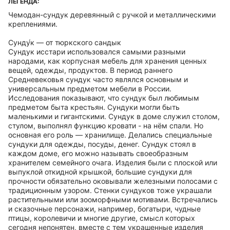
ЛЕГЕНДА:
Чемодан-сундук деревянный с ручкой и металлическими
креплениями.
Сунду́к — от тюркского сандык
Сундук исстари использовался самыми разными
народами, как корпусная мебель для хранения ценных
вещей, одежды, продуктов. В период раннего
Средневековья сундук часто являлся основным и
универсальным предметом мебели в России.
Исследования показывают, что сундук был любимым
предметом быта крестьян. Сундуки могли быть
маленькими и гигантскими. Сундук в доме служил столом,
стулом, выполнял функцию кровати - на нём спали. Но
основная его роль — хранилище. Делались специальные
сундуки для одежды, посуды, денег. Сундук стоял в
каждом доме, его можно называть своеобразным
хранителем семейного очага. Изделия были с плоской или
выпуклой откидной крышкой, большие сундуки для
прочности обязательно оковывали железными полосами с
традиционным узором. Стенки сундуков тоже украшали
растительными или зооморфными мотивами. Встречались
и сказочные персонажи, например, богатыри, чудные
птицы, королевичи и многие другие, смысл которых
сегодня непонятен, вместе с тем украшенные изделия