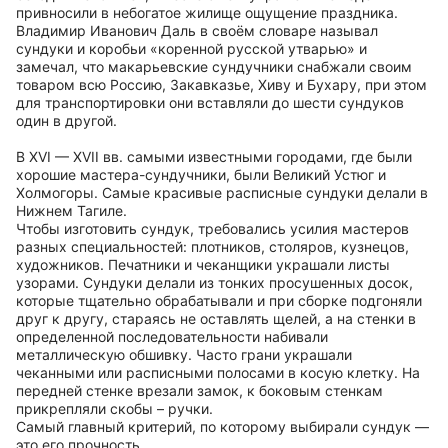
привносили в небогатое жилище ощущение праздника.
Владимир Иванович Даль в своём словаре называл
сундуки и коробьи «коренной русской утварью» и
замечал, что макарьевские сундучники снабжали своим
товаром всю Россию, Закавказье, Хиву и Бухару, при этом
для транспортировки они вставляли до шести сундуков
один в другой.
В XVI — XVII вв. самыми известными городами, где были
хорошие мастера-сундучники, были Великий Устюг и
Холмогоры. Самые красивые расписные сундуки делали в
Нижнем Тагиле.
Чтобы изготовить сундук, требовались усилия мастеров
разных специальностей: плотников, столяров, кузнецов,
художников. Печатники и чеканщики украшали листы
узорами. Сундуки делали из тонких просушенных досок,
которые тщательно обрабатывали и при сборке подгоняли
друг к другу, стараясь не оставлять щелей, а на стенки в
определенной последовательности набивали
металлическую обшивку. Часто грани украшали
чеканными или расписными полосами в косую клетку. На
передней стенке врезали замок, к боковым стенкам
прикрепляли скобы – ручки.
Самый главный критерий, по которому выбирали сундук —
это его прочность.