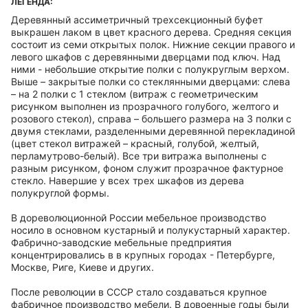
ЛЕГЕНДА:
Деревянный ассиметричный трехсекционный буфет
выкрашен лаком в цвет красного дерева. Средняя секция
состоит из семи открытых полок. Нижние секции правого и
левого шкафов с деревянными дверцами под ключ. Над
ними - небольшие открытие полки с полукруглым верхом.
Выше – закрытые полки со стеклянными дверцами: слева
– на 2 полки с 1 стеклом (витраж с геометрическим
рисунком выполнен из прозрачного голубого, желтого и
розового стекол), справа – большего размера на 3 полки с
двумя стеклами, разделенными деревянной перекладиной
(цвет стекол витражей – красный, голубой, желтый,
перламутрово-белый). Все три витража выполнены с
разным рисунком, фоном служит прозрачное фактурное
стекло. Навершие у всех трех шкафов из дерева
полукруглой формы.
В дореволюционной России мебельное производство
носило в основном кустарный и полукустарный характер.
Фабрично-заводские мебельные предприятия
концентрировались в в крупных городах - Петербурге,
Москве, Риге, Киеве и других.
После революции в СССР стало создаваться крупное
фабричное производство мебели. В довоенные годы были