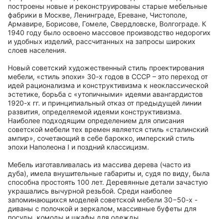
построены новые и реконструированы старые мебельные
фабрики в Москве, Ленинграде, Ереване, Чистополе,
Армавире, Борисове, Гомеле, Свердловске, Волгограде. К
1940 году было освоено массовое производство недорогих
и удобных изделий, рассчитанных на запросы широких
слоев населения.
Новый советский художественный стиль проектирования
мебели, «стиль эпохи» 30-х годов в СССР – это переход от
идей рационализма и конструктивизма к неоклассической
эстетике, борьба с «утопичными» идеями авангардистов
1920-х гг. и принципиальный отказ от предыдущей линии
развития, определяемой идеями конструктивизма.
Наиболее подходящим определением для описания
советской мебели тех времен является стиль «сталинский
ампир», сочетающий в себе барокко, имперский стиль
эпохи Наполеона I и поздний классицизм.
Мебель изготавливалась из массива дерева (часто из
дуба), имела внушительные габариты и, судя по виду, была
способна простоять 100 лет. Деревянные детали зачастую
украшались вычурной резьбой. Среди наиболее
запоминающихся моделей советской мебели 30−50-х -
диваны с полочкой и зеркалом, массивные буфеты для
посуды, комоды и шкафы для одежды.