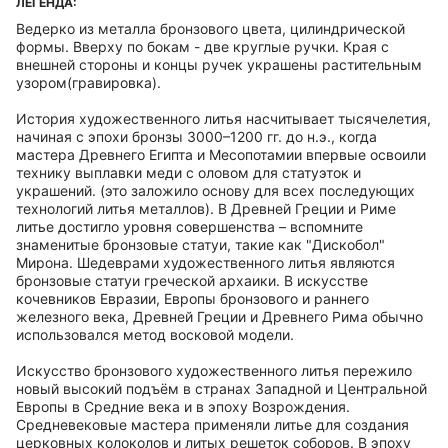
ЛЕГЕНДА:
Ведерко из металла бронзового цвета, цилиндрической
формы. Вверху по бокам - две круглые ручки. Края с
внешней стороны и концы ручек украшены растительным
узором(гравировка).
История художественного литья насчитывает тысячелетия,
начиная с эпохи бронзы 3000–1200 гг. до н.э., когда
мастера Древнего Египта и Месопотамии впервые освоили
технику выплавки меди с оловом для статуэток и
украшений. (это заложило основу для всех последующих
технологий литья металлов). В Древней Греции и Риме
литье достигло уровня совершенства – вспомните
знаменитые бронзовые статуи, такие как "Дискобол"
Мирона. Шедеврами художественного литья являются
бронзовые статуи греческой архаики. В искусстве
кочевников Евразии, Европы бронзового и раннего
железного века, Древней Греции и Древнего Рима обычно
использовался метод восковой модели.
Искусство бронзового художественного литья пережило
новый высокий подъём в странах Западной и Центральной
Европы в Средние века и в эпоху Возрождения.
Средневековые мастера применяли литье для создания
церковных колоколов и литых решеток соборов. В эпоху