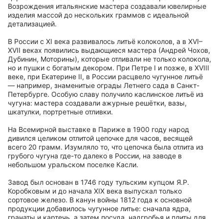
Возрождения итальянские мастера создавали ювелирные
изделия массой до нескольких граммов с идеальной
детализацией.
В России с XI века развивалось литьё колоколов, а в XVI–
XVII веках появились выдающиеся мастера (Андрей Чохов,
Дубинин, Моторины), которые отливали не только колокола,
но и пушки с богатым декором. При Петре I и позже, в XVIII
веке, при Екатерине II, в России расцвело чугунное литьё
— например, знаменитые ограды Летнего сада в Санкт-
Петербурге. Особую славу получило каслинское литьё из
чугуна: мастера создавали ажурные решётки, вазы,
шкатулки, портретные отливки.
На Всемирной выставке в Париже в 1900 году народ
дивился целиком отлитой цепочке для часов, весящей
всего 20 грамм. Изумляло то, что цепочка была отлита из
грубого чугуна где-то далеко в России, на заводе в
небольшом уральском поселке Касли.
Завод был основан в 1746 году тульским купцом Я.Р.
Коробковым и до начала XIX века выпускал только
сортовое железо. В канун войны 1812 года к основной
продукции добавилось чугунное литье: сначала ядра,
гранаты и картечь, а затем посуда, надгробья и плиты для