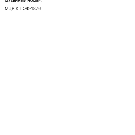
МУЗЕЙНЫЙ НОМЕР:
МЦР КП ОФ-1876
© 2025 Муниципальное автономное учреждение культуры города