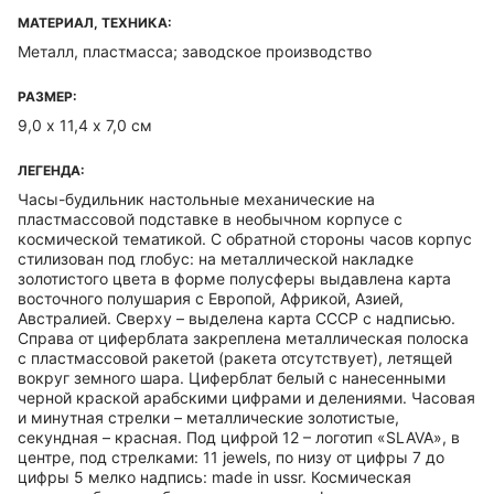
МАТЕРИАЛ, ТЕХНИКА:
Металл, пластмасса; заводское производство
РАЗМЕР:
9,0 х 11,4 х 7,0 см
ЛЕГЕНДА:
Часы-будильник настольные механические на
пластмассовой подставке в необычном корпусе с
космической тематикой. С обратной стороны часов корпус
стилизован под глобус: на металлической накладке
золотистого цвета в форме полусферы выдавлена карта
восточного полушария с Европой, Африкой, Азией,
Австралией. Сверху – выделена карта СССР с надписью.
Справа от циферблата закреплена металлическая полоска
с пластмассовой ракетой (ракета отсутствует), летящей
вокруг земного шара. Циферблат белый с нанесенными
черной краской арабскими цифрами и делениями. Часовая
и минутная стрелки – металлические золотистые,
секундная – красная. Под цифрой 12 – логотип «SLAVA», в
центре, под стрелками: 11 jewels, по низу от цифры 7 до
цифры 5 мелко надпись: made in ussr. Космическая