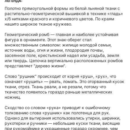
ЛЕГЕНДА:
Полотно прямоугольной формы из белой льняной ткани с
растительно-геометрической вышивкой в технике «гладь»
х/б нитками красного и коричневого цветов. По краям
нашито широкое тканое кружево.
Геометрический ромб — главная и наиболее устойчивая
фигура в орнаменте. Этот знак-оберег стал
множественным символом: жилище молодой семьи,
источник воды, огня и жизни, плодородия почвы,
засеянное поле, крестьянский надел или усадьба, земля
или твердь. Цепочка вертикально расположенных ромбов
представляет "дерево жизни".
Слово "рушник" происходит от корня «руш», «рух», что
означает «рушить» — рвать, ломать. Это оторванный кусок
ткани, отрез. Ткань рвали, а не резали, потому что
ткачество появилось гораздо раньше металлических
ножниц.
Сходство со словом «рука» приводит к ошибочному
толкованию слова «рушник» как полотенца для рук.
Однако для вытирания использовались утирки, ширинки,
рукотерки и ручники — небольшие куски ткани, висящие
при рукомойнике и украшенные гораздо скромнее, чем