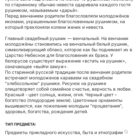
по старинному обычаю невеста одаривала каждого гостя
рушником, называемым «дарьё».
Перед венчанием родители благословляли молодожёнов
иконами, украшенными благословенным рушником, на
который преклоняли колени жених и невеста.
Главный свадебный рушник — венчальный. На венчании
молодожёны становились на венчальный белый рушник,
символизирующий облако, которое как бы поднимает их в
Царство Небесное для благословения их брака. У
белорусов существует выражение «встать на рушник»,
означающее «выйти замуж».
По старинной русской традиции после венчания родители
встречают молодоженов караваем на свадебном
"хлебосольном" рушнике. Рисунок на рушнике
олицетворяет собой семейное счастье, верность в любви.
Красный - цвет солнца, жизни, огня. Черный цвет –
богатство (плодородие земли). Цветочные орнаменты
вышиваются, как пожелание молодым "процветания",
здоровья, богатства, рождения детей.
ТИП ПРЕДМЕТА:
Предметы прикладного искусства, быта и этнографии