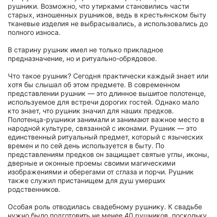
рушники. Возможно, что утирками становились части
старых, изношенных рушников, ведь в крестьянском быту
тканевые изделия не выбрасывались, а использовались до
полного износа.
В старину рушник имел не только прикладное
предназначение, но и ритуально-обрядовое.
Что такое рушник? Сегодня практически каждый знает или
хотя бы слышал об этом предмете. В современном
представлении рушник — это длинное вышитое полотенце,
используемое для встречи дорогих гостей. Однако мало
кто знает, что рушник значил для наших предков.
Полотенца-рушники занимали и занимают важное место в
народной культуре, связанной с иконами. Рушник — это
единственный ритуальный предмет, который с языческих
времен и по сей день используется в быту. По
представлениям предков он защищает святые углы, иконы,
дверные и оконные проемы своими магическими
изображениями и оберегами от сглаза и порчи. Рушник
также служил пристанищем для душ умерших
родственников.
Особая роль отводилась свадебному рушнику. К свадьбе
нужно было подготовить не менее 40 рушников, поскольку