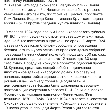
памятнику исполнилось 100 лет.
21 января 1924 года скончался Владимир Ильич Ленин.
Через несколько дней в Новониколаевске было решено
увековечить его память, построив на Красном проспекте
Дом Ленина. (Надежда Константиновна Крупская - вдова
вождя - была против создания культа личности Ленина)
10 февраля 1924 года пленум Новониколаевского губкома
РКП(б) принял решение о строительстве дома-памятника.
Здание было построено в кратчайшие сроки. В марте 1924
г. газета «Советская Сибирь» сообщила о проведении
бесплатного конкурса эскизных проектов «дома собраний
товарища Ленина» общей полезной площадью 500 кв. саж.
с окончанием подачи эскизов «к 12 часам дня 30 марта
сего года». Победу на конкурсе проектов одержал проект
М. Купцова, представляющий собой традиционное
двухэтажное здание «народного дома». Но сразу же
началась перестройка здания в стиле «революционного
романтизма». Был надстроен ещё один этаж, а
центральная часть фасада была дополнена навершием,
повторяющим очертания мавзолея В. И. Ленина в Москве.
Фронтон был украшен надписью «Ленин умер. Жив
ленинизм. 1870—1924».13 июля 1924 г. в газете «Советская
Сибирь» было дано объявление: «Сегодня в воскресенье, в
10 часов утра на площади Жертв Революции состоится