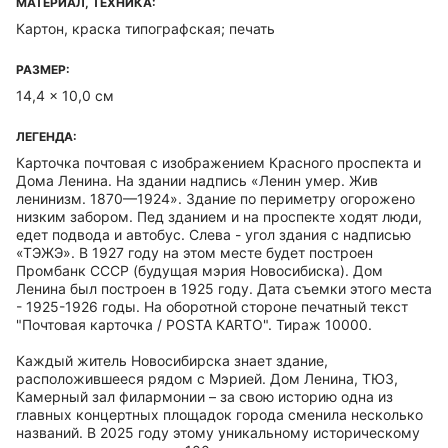
МАТЕРИАЛ, ТЕХНИКА:
Картон, краска типографская; печать
РАЗМЕР:
14,4 x 10,0 см
ЛЕГЕНДА:
Карточка почтовая с изображением Красного проспекта и
Дома Ленина. На здании надпись «Ленин умер. Жив
ленинизм. 1870—1924». Здание по периметру огорожено
низким забором. Пед зданием и на проспекте ходят люди,
едет подвода и автобус. Слева - угол здания с надписью
«ТЭЖЭ». В 1927 году на этом месте будет построен
Промбанк СССР (будущая мэрия Новосибиска). Дом
Ленина был построен в 1925 году. Дата съемки этого места
- 1925-1926 годы. На оборотной стороне печатный текст
"Почтовая карточка / POSTA KARTO". Тираж 10000.
Каждый житель Новосибирска знает здание,
расположившееся рядом с Мэрией. Дом Ленина, ТЮЗ,
Камерный зал филармонии – за свою историю одна из
главных концертных площадок города сменила несколько
названий. В 2025 году этому уникальному историческому