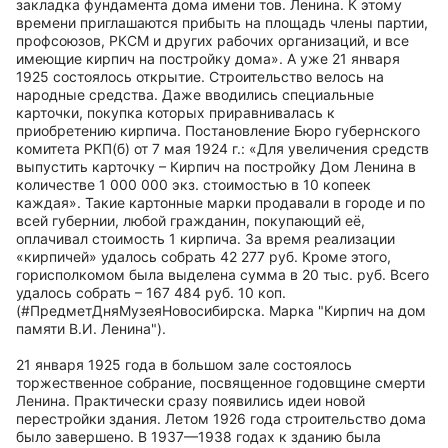
закладка фундамента дома имени тов. Ленина. К этому
времени приглашаются прибыть на площадь члены партии,
профсоюзов, РКСМ и других рабочих организаций, и все
имеющие кирпич на постройку дома». А уже 21 января
1925 состоялось открытие. Строительство велось на
народные средства. Даже вводились специальные
карточки, покупка которых приравнивалась к
приобретению кирпича. Постановление Бюро губернского
комитета РКП(б) от 7 мая 1924 г.: «Для увеличения средств
выпустить карточку – Кирпич на постройку Дом Ленина в
количестве 1 000 000 экз. стоимостью в 10 копеек
каждая». Такие картонные марки продавали в городе и по
всей губернии, любой гражданин, покупающий её,
оплачивал стоимость 1 кирпича. За время реализации
«кирпичей» удалось собрать 42 277 руб. Кроме этого,
горисполкомом была выделена сумма в 20 тыс. руб. Всего
удалось собрать – 167 484 руб. 10 коп.
(#ПредметДняМузеяНовосибирска. Марка "Кирпич на дом
памяти В.И. Ленина").
21 января 1925 года в большом зале состоялось
торжественное собрание, посвященное годовщине смерти
Ленина. Практически сразу появились идеи новой
перестройки здания. Летом 1926 года строительство дома
было завершено. В 1937—1938 годах к зданию была