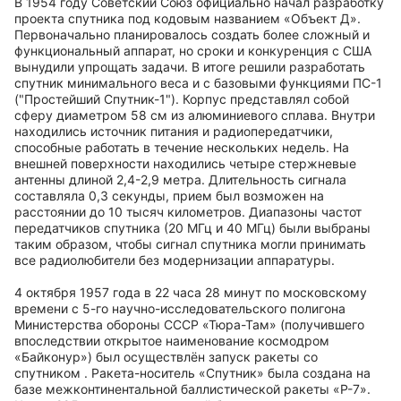
В 1954 году Советский Союз официально начал разработку
проекта спутника под кодовым названием «Объект Д».
Первоначально планировалось создать более сложный и
функциональный аппарат, но сроки и конкуренция с США
вынудили упрощать задачи. В итоге решили разработать
спутник минимального веса и с базовыми функциями ПС-1
("Простейший Спутник-1"). Корпус представлял собой
сферу диаметром 58 см из алюминиевого сплава. Внутри
находились источник питания и радиопередатчики,
способные работать в течение нескольких недель. На
внешней поверхности находились четыре стержневые
антенны длиной 2,4-2,9 метра. Длительность сигнала
составляла 0,3 секунды, прием был возможен на
расстоянии до 10 тысяч километров. Диапазоны частот
передатчиков спутника (20 МГц и 40 МГц) были выбраны
таким образом, чтобы сигнал спутника могли принимать
все радиолюбители без модернизации аппаратуры.
4 октября 1957 года в 22 часа 28 минут по московскому
времени с 5-го научно-исследовательского полигона
Министерства обороны СССР «Тюра-Там» (получившего
впоследствии открытое наименование космодром
«Байконур») был осуществлён запуск ракеты со
спутником . Ракета-носитель «Спутник» была создана на
базе межконтинентальной баллистической ракеты «Р-7».