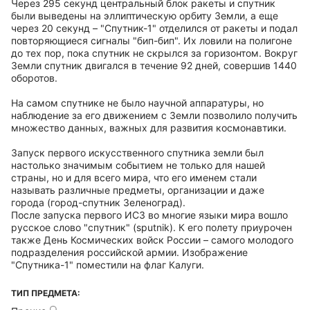
Через 295 секунд центральный блок ракеты и спутник
были выведены на эллиптическую орбиту Земли, а еще
через 20 секунд – "Спутник-1" отделился от ракеты и подал
повторяющиеся сигналы "бип-бип". Их ловили на полигоне
до тех пор, пока спутник не скрылся за горизонтом. Вокруг
Земли спутник двигался в течение 92 дней, совершив 1440
оборотов.
На самом спутнике не было научной аппаратуры, но
наблюдение за его движением с Земли позволило получить
множество данных, важных для развития космонавтики.
Запуск первого искусственного спутника земли был
настолько значимым событием не только для нашей
страны, но и для всего мира, что его именем стали
называть различные предметы, организации и даже
города (город-спутник Зеленоград).
После запуска первого ИСЗ во многие языки мира вошло
русское слово "спутник" (sputnik). К его полету приурочен
также День Космических войск России – самого молодого
подразделения российской армии. Изображение
"Спутника-1" поместили на флаг Калуги.
ТИП ПРЕДМЕТА: