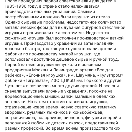
После проведения первой советской елки для детей в
1935-1936 году, в стране стало налаживаться
производство елочных украшений. Самыми
востребованными конечно были игрушки из стекла.
Однако сырьевые проблемы, недостаточное количество
металлических форм для выдувания фигурной стеклянной
игрушки ограничивали ее ассортимент. Недостаток
сюжетных игрушек был восполнен производством ватной
игрушки. Производство украшений из ваты наладили
довольно быстро, так как уже существовали артели и
фабрики по производству мягкой игрушки, где
использовали доступное дешевое сырье и ручной труд.
Первой ватные игрушки выпускали в основном
предприятия Москвы и Ленинграда: артели «Все для
ребенка», «Елочная игрушка», им. Шаумяна, «Культпром»,
фабрики «Гигровата», ИЗО ЦПКиО им. Горького и другие.
Чуть позже появилось много других артелей. И все они
сначала выпускали елочные украшения, похожие на
дореволюционные: мишки, зайки, малыши в одеялках,
ангелочки. Но затем стали изготавливать игрушки,
отражающие новое время, новую советскую тематику:
здоровых, румяных лыжников и конькобежцев,
пограничников, полярников, пионеров, фигурки зверей и
персонажей любимых детских сказок, представителей
разных профессий. Во время войны производство таких