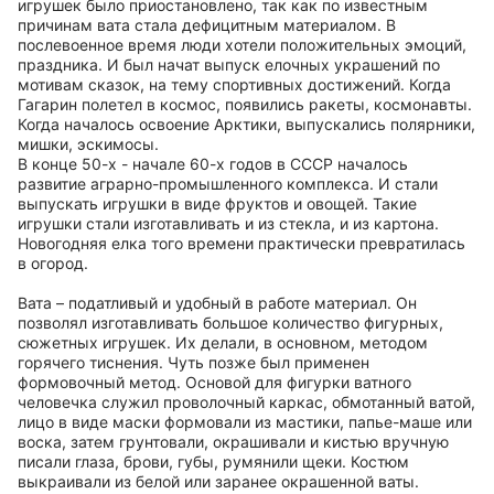
игрушек было приостановлено, так как по известным
причинам вата стала дефицитным материалом. В
послевоенное время люди хотели положительных эмоций,
праздника. И был начат выпуск елочных украшений по
мотивам сказок, на тему спортивных достижений. Когда
Гагарин полетел в космос, появились ракеты, космонавты.
Когда началось освоение Арктики, выпускались полярники,
мишки, эскимосы.
В конце 50-х - начале 60-х годов в СССР началось
развитие аграрно-промышленного комплекса. И стали
выпускать игрушки в виде фруктов и овощей. Такие
игрушки стали изготавливать и из стекла, и из картона.
Новогодняя елка того времени практически превратилась
в огород.
Вата – податливый и удобный в работе материал. Он
позволял изготавливать большое количество фигурных,
сюжетных игрушек. Их делали, в основном, методом
горячего тиснения. Чуть позже был применен
формовочный метод. Основой для фигурки ватного
человечка служил проволочный каркас, обмотанный ватой,
лицо в виде маски формовали из мастики, папье-маше или
воска, затем грунтовали, окрашивали и кистью вручную
писали глаза, брови, губы, румянили щеки. Костюм
выкраивали из белой или заранее окрашенной ваты.