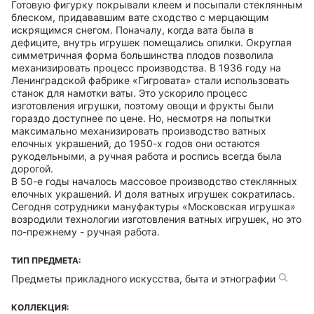
Готовую фигурку покрывали клеем и посыпали стеклянным
блеском, придававшим вате сходство с мерцающим
искрящимся снегом. Поначалу, когда вата была в
дефиците, внутрь игрушек помещались опилки. Округлая
симметричная форма большинства плодов позволила
механизировать процесс производства. В 1936 году на
Ленинградской фабрике «Гигровата» стали использовать
станок для намотки ваты. Это ускорило процесс
изготовления игрушки, поэтому овощи и фрукты были
гораздо доступнее по цене. Но, несмотря на попытки
максимально механизировать производство ватных
елочных украшений, до 1950-х годов они остаются
рукодельными, а ручная работа и роспись всегда была
дорогой.
В 50-е годы началось массовое производство стеклянных
елочных украшений. И доля ватных игрушек сократилась.
Сегодня сотрудники мануфактуры «Московская игрушка»
возродили технологии изготовления ватных игрушек, но это
по-прежнему - ручная работа.
ТИП ПРЕДМЕТА:
Предметы прикладного искусства, быта и этнографии
КОЛЛЕКЦИЯ: