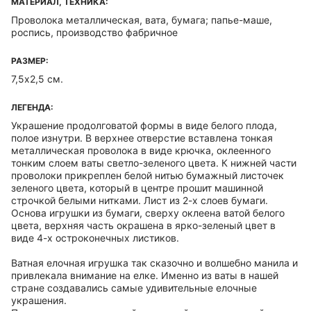
МАТЕРИАЛ, ТЕХНИКА:
Проволока металлическая, вата, бумага; папье-маше,
роспись, производство фабричное
РАЗМЕР:
7,5х2,5 см.
ЛЕГЕНДА:
Украшение продолговатой формы в виде белого плода,
полое изнутри. В верхнее отверстие вставлена тонкая
металлическая проволока в виде крючка, оклеенного
тонким слоем ваты светло-зеленого цвета. К нижней части
проволоки прикреплен белой нитью бумажный листочек
зеленого цвета, который в центре прошит машинной
строчкой белыми нитками. Лист из 2-х слоев бумаги.
Основа игрушки из бумаги, сверху оклеена ватой белого
цвета, верхняя часть окрашена в ярко-зеленый цвет в
виде 4-х остроконечных листиков.
Ватная елочная игрушка так сказочно и волшебно манила и
привлекала внимание на елке. Именно из ваты в нашей
стране создавались самые удивительные елочные
украшения.