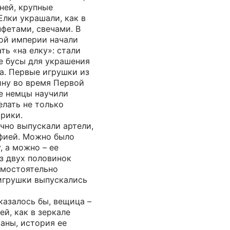
ней, крупные
лки украшали, как в
нфетами, свечами. В
кой империи начали
ть «на елку»: стали
е бусы для украшения
а. Первые игрушки из
ину во время Первой
е немцы научили
лать не только
арики.
чно выпускали артели,
фией. Можно было
, а можно – ее
з двух половинок
амостоятельно
 игрушки выпускались
казалось бы, вещица –
ей, как в зеркале
аны, история ее