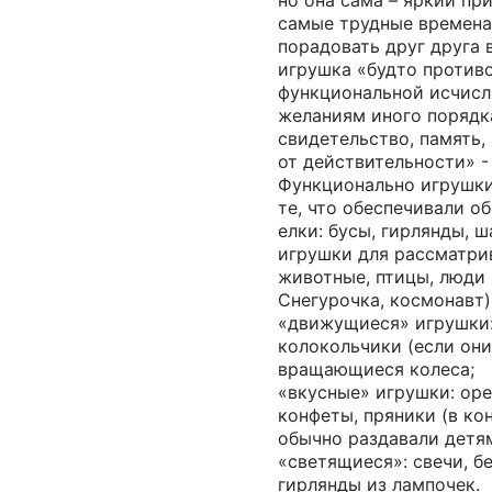
но она сама – яркий при
самые трудные времена
порадовать друг друга 
игрушка «будто против
функциональной исчисл
желаниям иного порядка
свидетельство, память,
от действительности» 
Функционально игрушки
те, что обеспечивали о
елки: бусы, гирлянды, ш
игрушки для рассматрив
животные, птицы, люди 
Снегурочка, космонавт)
«движущиеся» игрушки:
колокольчики (если они
вращающиеся колеса;
«вкусные» игрушки: оре
конфеты, пряники (в ко
обычно раздавали детям
«светящиеся»: свечи, бе
гирлянды из лампочек.