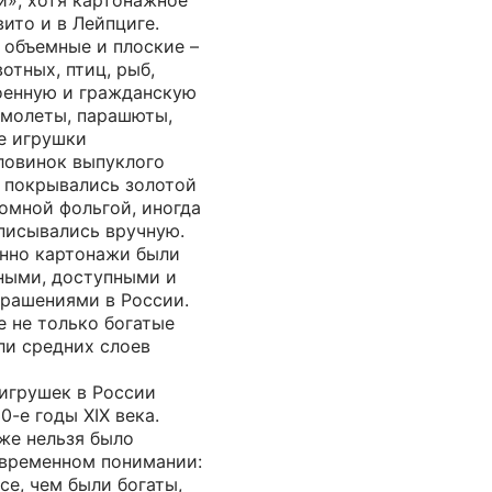
и», хотя картонажное
ито и в Лейпциге.
 объемные и плоские –
тных, птиц, рыб,
военную и гражданскую
амолеты, парашюты,
ие игрушки
ловинок выпуклого
, покрывались золотой
омной фольгой, иногда
писывались вручную.
енно картонажи были
ными, доступными и
рашениями в России.
е не только богатые
ли средних слоев
игрушек в России
0-е годы XIX века.
же нельзя было
овременном понимании:
се, чем были богаты,