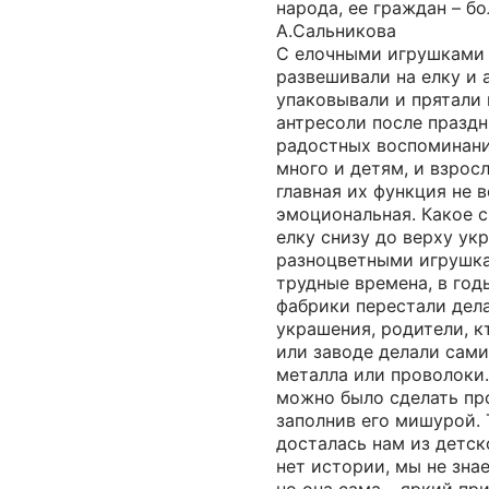
народа, ее граждан – б
А.Сальникова
С елочными игрушками 
развешивали на елку и 
упаковывали и прятали
антресоли после праздн
радостных воспоминани
много и детям, и взрос
главная их функция не в
эмоциональная. Какое с
елку снизу до верху у
разноцветными игрушка
трудные времена, в год
фабрики перестали дел
украшения, родители, к
или заводе делали сами
металла или проволоки
можно было сделать пр
заполнив его мишурой. 
досталась нам из детск
нет истории, мы не зна