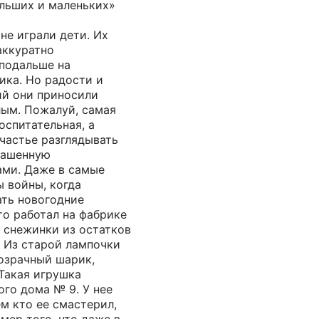
ольших и маленьких»
не играли дети. Их
аккуратно
 подальше на
ика. Но радости и
й они приносили
лым. Пожалуй, самая
оспитательная, а
частье разглядывать
крашенную
ми. Даже в самые
ы войны, когда
ать новогодние
то работал на фабрике
 снежинки из остатков
. Из старой лампочки
озрачный шарик,
Такая игрушка
ого дома № 9. У нее
ем кто ее смастерил,