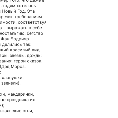
мер того, что даже в
 людям хотелось
в Новый Год. Эта
оречит требованиям
имости, соответствуя
 – выражать в себе
 ностальгию, бегство
- Жан Бодрияр
 делились так:
бщий красивый вид
ары, звезды, дождь;
ания: герои сказок,
(Дед Мороз,
;
 хлопушки,
 звенели),
хи, мандаринки,
нце праздника их
);
нгальские огни,