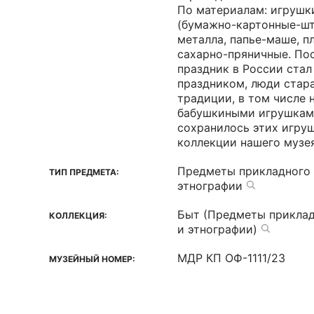
По материалам: игрушки
(бумажно-картонные-шт
металла, папье-маше, п
сахарно-пряничные. По
праздник в России ста
праздником, люди стар
традиции, в том числе 
бабушкиными игрушками
сохранилось этих игруш
коллекции нашего музея
Предметы прикладного 
ТИП ПРЕДМЕТА:
этнографии
Быт (Предметы приклад
КОЛЛЕКЦИЯ:
и этнографии)
МДР КП ОФ-1111/23
МУЗЕЙНЫЙ НОМЕР: