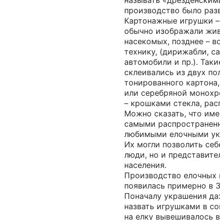
называть «дрезденским
производство было разв
Картонажные игрушки –
обычно изображали живо
насекомых, позднее – 
технику, (дирижабли, с
автомобили и пр.). Так
склеивались из двух по
тонированного картона
или серебряной монохр
– крошками стекла, рас
Можно сказать, что им
самыми распространен
любимыми елочными ук
Их могли позволить себ
люди, но и представите
населения.
Производство елочных 
появилась примерно в 3
Поначалу украшения да
назвать игрушками в с
на елку вывешивалось в