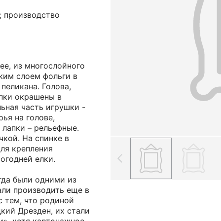
б; производство
ее, из многослойного
ким слоем фольги в
пеликана. Голова,
апки окрашены в
льная часть игрушки -
рья на голове,
 лапки – рельефные.
чкой. На спинке в
для крепления
огодней елки.
гда были одними из
али производить еще в
 с тем, что родиной
кий Дрезден, их стали