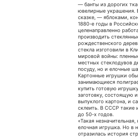
— банты из дорогих тка
ювелирные украшения. Е
сказке, — яблоками, ко
1880-е годы в Российс
целенаправленно работа
производить стеклянны
рождественского дерев
стекла изготовили в Кл
мировой войны: пленны
местных стеклодувов де
посуду, но и елочные ш
Картонные игрушки обы
занимающиеся полигра
купить готовую игрушку
заготовку, состоящую и
выпуклого картона, и с
склеить. В СССР такие
до 50-х годов.
«Такая незначительная, 
елочная игрушка. Но в н
отразилась история стр