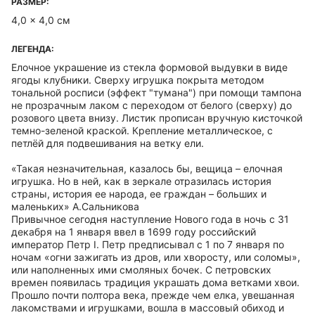
РАЗМЕР:
4,0 x 4,0 см
ЛЕГЕНДА:
Елочное украшение из стекла формовой выдувки в виде
ягоды клубники. Сверху игрушка покрыта методом
тональной росписи (эффект "тумана") при помощи тампона
не прозрачным лаком с переходом от белого (сверху) до
розового цвета внизу. Листик прописан вручную кисточкой
темно-зеленой краской. Крепление металлическое, с
петлёй для подвешивания на ветку ели.
«Такая незначительная, казалось бы, вещица – елочная
игрушка. Но в ней, как в зеркале отразилась история
страны, история ее народа, ее граждан – больших и
маленьких» А.Сальникова
Привычное сегодня наступление Нового года в ночь с 31
декабря на 1 января ввел в 1699 году российский
император Петр I. Петр предписывал с 1 по 7 января по
ночам «огни зажигать из дров, или хворосту, или соломы»,
или наполненных ими смоляных бочек. С петровских
времен появилась традиция украшать дома ветками хвои.
Прошло почти полтора века, прежде чем елка, увешанная
лакомствами и игрушками, вошла в массовый обиход и