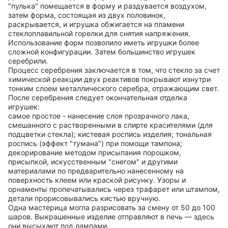
"пулька" помещается в форму и раздувается воздухом,
затем форма, состоящая из двух половинок,
раскрывается, и игрушка обжигается на пламени
стеклоплавильной горелки для снятия напряжения.
Использование форм позволило иметь игрушки более
сложной конфигурации. Затем большинство игрушек
серебрили.
Процесс серебрения заключается в том, что стекло за счет
химической реакции двух реактивов покрывают изнутри
тонким слоем металлического серебра, отражающим свет.
После серебрения следует окончательная отделка
игрушек:
самое простое - нанесение слоя прозрачного лака,
смешанного с растворенными в спирте красителями (для
подцветки стекла); кистевая роспись изделия; тональная
роспись (эффект "тумана") при помощи тампона;
декорирование методом присыпания порошком,
присыпкой, искусственным "снегом" и другими
материалами по предварительно нанесенному на
поверхность клеем или краской рисунку. Узоры и
орнаменты пропечатывались через трафарет или штампом,
детали прорисовывались кистью вручную.
Одна мастерица могла разрисовать за смену от 50 до 100
шаров. Выкрашенные изделие отправляют в печь — здесь
они высыхают под лампами.