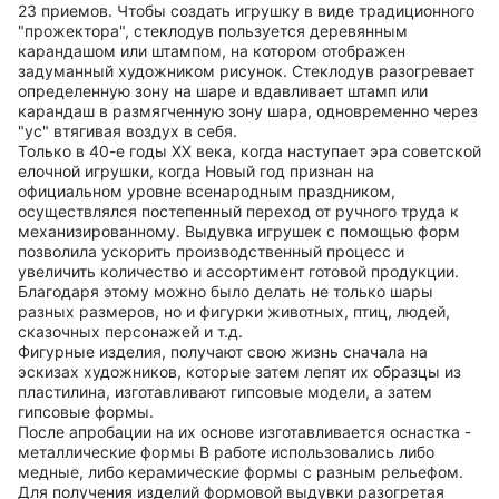
23 приемов. Чтобы создать игрушку в виде традиционного
"прожектора", стеклодув пользуется деревянным
карандашом или штампом, на котором отображен
задуманный художником рисунок. Стеклодув разогревает
определенную зону на шаре и вдавливает штамп или
карандаш в размягченную зону шара, одновременно через
"ус" втягивая воздух в себя.
Только в 40-е годы ХХ века, когда наступает эра советской
елочной игрушки, когда Новый год признан на
официальном уровне всенародным праздником,
осуществлялся постепенный переход от ручного труда к
механизированному. Выдувка игрушек с помощью форм
позволила ускорить производственный процесс и
увеличить количество и ассортимент готовой продукции.
Благодаря этому можно было делать не только шары
разных размеров, но и фигурки животных, птиц, людей,
сказочных персонажей и т.д.
Фигурные изделия, получают свою жизнь сначала на
эскизах художников, которые затем лепят их образцы из
пластилина, изготавливают гипсовые модели, а затем
гипсовые формы.
После апробации на их основе изготавливается оснастка -
металлические формы В работе использовались либо
медные, либо керамические формы с разным рельефом.
Для получения изделий формовой выдувки разогретая