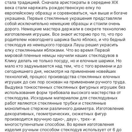
стала традицией. Сначала аристократы в середине XIX
века стали наряжать рождественскую елку по
европейскому образцу и соревноваться, чья выше и богаче
украшена. Первые стеклянные украшения представляли
собой исключительно немецкие образцы и стоили очень
дорого. Немецкие мастера держали в секрете технологию
изготовления игрушек. Все знают историю про то, что про
родителем новогоднего шарика было яблоко, и что бедный
стеклодув из немецкого городка Лауш решил украсить
елку стеклянными яблоками. Что во время Первой
мировой пленные немцы научили наших стеклодувов в
Клину делать не только посуду, но и елочные шарики. Но
мало кто задумывается над тем, что с того времени и до
сегодняшнего дня, несмотря на применение новейших
технологий, процесс производства стеклянных елочных
игрушек до сих пор основан на применении ручного труда.
Выдувка тонкостенных стеклянных фигурных игрушек без
использования форм требовала высокого мастерства от
стеклодува. Исходным материалом для стеклодувных
работ являются стеклянные трубки и стеклянные
монолитные стержни различного диаметра. Изготовление
декоративных, геометрических, сюжетных фигур
производится вручную одно-, двух-, трех- и
многоступенчатым способом. Во время изготовления
изделия ручным способом стеклодув использует от 6 до