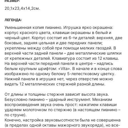
РАЗМЕР:
20,1х23,4х14,2см.
ЛЕГЕНДА:
Уменьшенная копия пианино. Игрушка ярко окрашена:
корпус красного цвета, клавиши окрашены в белый и
черный цвет. Корпус состоит из 6-ти деталей: верхняя, две
боковые, задняя цельная и две передних панели;
укреплены между собой при помощи мелких гвоздей. В
верхней части задней панели – две металлические шляпки
от крепежных деталей. Клавиатура состоит из 12 клавиш.
На верхней части передней панели в центре – надпись
белым крупным шрифтом: «Vita». В начале и в конце слова
изображено по одному белому 5-лепестковому цветку.
Нижней панели в игрушке нет, через отверстие можно
видеть 12 металлических стержней разной длины.
От длины и толщины стержня зависит высота звука.
Безусловно пианино – ударный инструмент. Механизм
воспроизведения звука очень прост: нажатием клавиши
ударяем молоточком по стержню (в настоящем пианино –
по струне).
Конечно, настройка звуковысотности была не совершенна
(в пределах одной октавы мажорного звукоряда), но все-