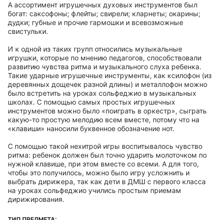
А ассортимент игрушечных духовых инструментов был
богат: саксофоны; флейты; свирели; кларнеты; окарины;
дудки; губные и прочие гармошки и всевозможные
свистульки.
И к одной из таких групп относились музыкальные
игрушки, которые по мнению педагогов, способствовали
развитию чувства ритма и музыкального слуха ребенка.
Такие ударные игрушечные инструменты, как ксилофон (из
деревянных дощечек разной длины) и металлофон можно
было встретить на уроках сольфеджио в музыкальных
школах. С помощью самых простых игрушечных
инструментов можно было «поиграть в оркестр», сыграть
какую-то простую мелодию всем вместе, потому что на
«клавиши» наносили буквенное обозначение нот.
С помощью такой нехитрой игры воспитывалось чувство
ритма: ребенок должен был точно ударить молоточком по
нужной клавише, при этом вместе со всеми. А для того,
чтобы это получилось, можно было игру усложнить и
выбрать дирижера, так как дети в ДМШ с первого класса
на уроках сольфеджио учились простым приемам
дирижирования.
ТИП ПРЕДМЕТА: