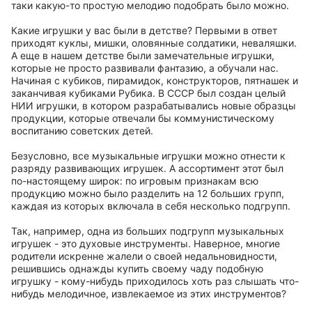
таки какую-то простую мелодию подобрать было можно.
Какие игрушки у вас были в детстве? Первыми в ответ
приходят куклы, мишки, оловянные солдатики, неваляшки.
А еще в нашем детстве были замечательные игрушки,
которые не просто развивали фантазию, а обучали нас.
Начиная с кубиков, пирамидок, конструкторов, пятнашек и
заканчивая кубиками Рубика. В СССР был создан целый
НИИ игрушки, в котором разрабатывались новые образцы
продукции, которые отвечали бы коммунистическому
воспитанию советских детей.
Безусловно, все музыкальные игрушки можно отнести к
разряду развивающих игрушек. А ассортимент этот был
по-настоящему широк: по игровым признакам всю
продукцию можно было разделить на 12 больших групп,
каждая из которых включала в себя несколько подгрупп.
Так, например, одна из больших подгрупп музыкальных
игрушек - это духовые инструменты. Наверное, многие
родители искренне жалели о своей недальновидности,
решившись однажды купить своему чаду подобную
игрушку - кому-нибудь приходилось хоть раз слышать что-
нибудь мелодичное, извлекаемое из этих инструментов?