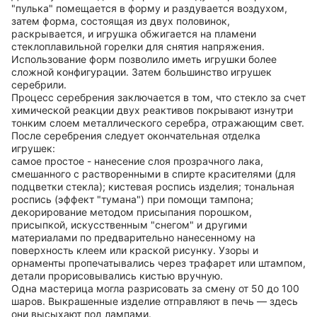
"пулька" помещается в форму и раздувается воздухом,
затем форма, состоящая из двух половинок,
раскрывается, и игрушка обжигается на пламени
стеклоплавильной горелки для снятия напряжения.
Использование форм позволило иметь игрушки более
сложной конфигурации. Затем большинство игрушек
серебрили.
Процесс серебрения заключается в том, что стекло за счет
химической реакции двух реактивов покрывают изнутри
тонким слоем металлического серебра, отражающим свет.
После серебрения следует окончательная отделка
игрушек:
самое простое - нанесение слоя прозрачного лака,
смешанного с растворенными в спирте красителями (для
подцветки стекла); кистевая роспись изделия; тональная
роспись (эффект "тумана") при помощи тампона;
декорирование методом присыпания порошком,
присыпкой, искусственным "снегом" и другими
материалами по предварительно нанесенному на
поверхность клеем или краской рисунку. Узоры и
орнаменты пропечатывались через трафарет или штампом,
детали прорисовывались кистью вручную.
Одна мастерица могла разрисовать за смену от 50 до 100
шаров. Выкрашенные изделие отправляют в печь — здесь
они высыхают под лампами.