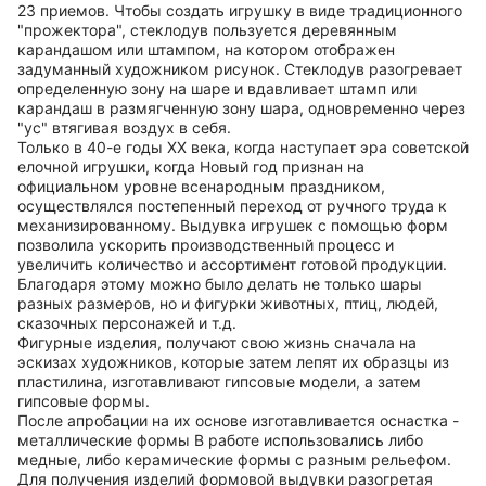
23 приемов. Чтобы создать игрушку в виде традиционного
"прожектора", стеклодув пользуется деревянным
карандашом или штампом, на котором отображен
задуманный художником рисунок. Стеклодув разогревает
определенную зону на шаре и вдавливает штамп или
карандаш в размягченную зону шара, одновременно через
"ус" втягивая воздух в себя.
Только в 40-е годы ХХ века, когда наступает эра советской
елочной игрушки, когда Новый год признан на
официальном уровне всенародным праздником,
осуществлялся постепенный переход от ручного труда к
механизированному. Выдувка игрушек с помощью форм
позволила ускорить производственный процесс и
увеличить количество и ассортимент готовой продукции.
Благодаря этому можно было делать не только шары
разных размеров, но и фигурки животных, птиц, людей,
сказочных персонажей и т.д.
Фигурные изделия, получают свою жизнь сначала на
эскизах художников, которые затем лепят их образцы из
пластилина, изготавливают гипсовые модели, а затем
гипсовые формы.
После апробации на их основе изготавливается оснастка -
металлические формы В работе использовались либо
медные, либо керамические формы с разным рельефом.
Для получения изделий формовой выдувки разогретая