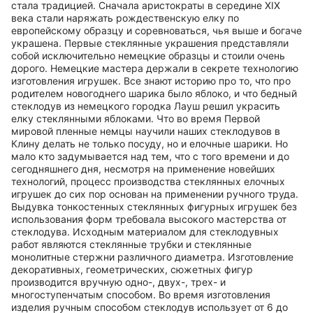
стала традицией. Сначала аристократы в середине XIX
века стали наряжать рождественскую елку по
европейскому образцу и соревноваться, чья выше и богаче
украшена. Первые стеклянные украшения представляли
собой исключительно немецкие образцы и стоили очень
дорого. Немецкие мастера держали в секрете технологию
изготовления игрушек. Все знают историю про то, что про
родителем новогоднего шарика было яблоко, и что бедный
стеклодув из немецкого городка Лауш решил украсить
елку стеклянными яблоками. Что во время Первой
мировой пленные немцы научили наших стеклодувов в
Клину делать не только посуду, но и елочные шарики. Но
мало кто задумывается над тем, что с того времени и до
сегодняшнего дня, несмотря на применение новейших
технологий, процесс производства стеклянных елочных
игрушек до сих пор основан на применении ручного труда.
Выдувка тонкостенных стеклянных фигурных игрушек без
использования форм требовала высокого мастерства от
стеклодува. Исходным материалом для стеклодувных
работ являются стеклянные трубки и стеклянные
монолитные стержни различного диаметра. Изготовление
декоративных, геометрических, сюжетных фигур
производится вручную одно-, двух-, трех- и
многоступенчатым способом. Во время изготовления
изделия ручным способом стеклодув использует от 6 до