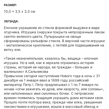
РАЗМЕР:
10,0 x 3,5 х 3,3 см
ЛЕГЕНДА:
Елочное украшение из стекла формовой выдувки в виде
огурчика. Игрушка снаружи покрыта непрозрачным лаком
светло-зеленого цвета. Пупырышки на овоще
сформированы рельефом стекла. В верхней части игрушки
- металлическое крепление, с петлёй для подвешивания на
ветку ели.
«Такая незначительная, казалось бы, вещица – елочная
игрушка. Но в ней, как в зеркале отразилась история
страны, история ее народа, ее граждан – больших и
маленьких» А.Сальникова
Привычное сегодня наступление Нового года в ночь с 31
декабря на 1 января ввел в 1699 году российский
император Петр I. Петр предписывал с 1 по 7 января по
ночам «огни зажигать из дров, или хворосту, или соломы»,
или наполненных ими смоляных бочек. С петровских
времен появилась традиция украшать дома ветками хвои.
Прошло почти полтора века, прежде чем елка, увешанная
лакомствами и игрушками, вошла в массовый обиход и