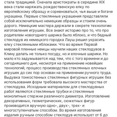
стала традицией. Сначала аристократы в середине XIX
века стали наряжать рождественскую елку по
европейскому образцу и соревноваться, чья выше и богаче
украшена. Первые стеклянные украшения представляли
собой исключительно немецкие образцы и стоили очень
дорого. Немецкие мастера держали в секрете технологию
изготовления игрушек. Все знают историю про то, что про
родителем новогоднего шарика было яблоко, и что бедный
стеклодув из немецкого городка Лауш решил украсить
елку стеклянными яблоками. Что во время Первой
мировой пленные немцы научили наших стеклодувов в
Клину делать не только посуду, но и елочные шарики. Но
мало кто задумывается над тем, что с того времени и до
сегодняшнего дня, несмотря на применение новейших
технологий, процесс производства стеклянных елочных
игрушек до сих пор основан на применении ручного труда.
Выдувка тонкостенных стеклянных фигурных игрушек без
использования форм требовала высокого мастерства от
стеклодува. Исходным материалом для стеклодувных
работ являются стеклянные трубки и стеклянные
монолитные стержни различного диаметра. Изготовление
декоративных, геометрических, сюжетных фигур
производится вручную одно-, двух-, трех- и
многоступенчатым способом. Во время изготовления
изделия ручным способом стеклодув использует от 6 до