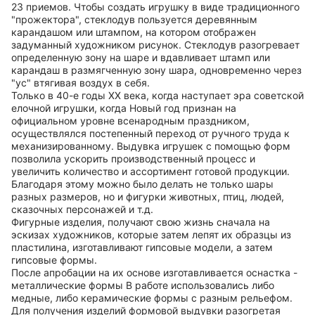
23 приемов. Чтобы создать игрушку в виде традиционного
"прожектора", стеклодув пользуется деревянным
карандашом или штампом, на котором отображен
задуманный художником рисунок. Стеклодув разогревает
определенную зону на шаре и вдавливает штамп или
карандаш в размягченную зону шара, одновременно через
"ус" втягивая воздух в себя.
Только в 40-е годы ХХ века, когда наступает эра советской
елочной игрушки, когда Новый год признан на
официальном уровне всенародным праздником,
осуществлялся постепенный переход от ручного труда к
механизированному. Выдувка игрушек с помощью форм
позволила ускорить производственный процесс и
увеличить количество и ассортимент готовой продукции.
Благодаря этому можно было делать не только шары
разных размеров, но и фигурки животных, птиц, людей,
сказочных персонажей и т.д.
Фигурные изделия, получают свою жизнь сначала на
эскизах художников, которые затем лепят их образцы из
пластилина, изготавливают гипсовые модели, а затем
гипсовые формы.
После апробации на их основе изготавливается оснастка -
металлические формы В работе использовались либо
медные, либо керамические формы с разным рельефом.
Для получения изделий формовой выдувки разогретая