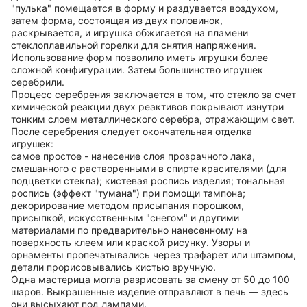
"пулька" помещается в форму и раздувается воздухом,
затем форма, состоящая из двух половинок,
раскрывается, и игрушка обжигается на пламени
стеклоплавильной горелки для снятия напряжения.
Использование форм позволило иметь игрушки более
сложной конфигурации. Затем большинство игрушек
серебрили.
Процесс серебрения заключается в том, что стекло за счет
химической реакции двух реактивов покрывают изнутри
тонким слоем металлического серебра, отражающим свет.
После серебрения следует окончательная отделка
игрушек:
самое простое - нанесение слоя прозрачного лака,
смешанного с растворенными в спирте красителями (для
подцветки стекла); кистевая роспись изделия; тональная
роспись (эффект "тумана") при помощи тампона;
декорирование методом присыпания порошком,
присыпкой, искусственным "снегом" и другими
материалами по предварительно нанесенному на
поверхность клеем или краской рисунку. Узоры и
орнаменты пропечатывались через трафарет или штампом,
детали прорисовывались кистью вручную.
Одна мастерица могла разрисовать за смену от 50 до 100
шаров. Выкрашенные изделие отправляют в печь — здесь
они высыхают под лампами.