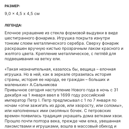
РАЗМЕР:
9,0 x 4,5 х 4,5 см
ЛЕГЕНДА:
Елочное украшение из стекла формовой выдувки в виде
шестигранного фонарика. Игрушка покрыта изнутри
тонким слоем металлического серебра. Сверху фонарик
раскрашен вручную кистью прозрачным лаком красного и
желтого цвета. Крепление металлическое, с петлёй для
подвешивания на ветку ели.
«Такая незначительная, казалось бы, вещица – елочная
игрушка. Но в ней, как в зеркале отразилась история
страны, история ее народа, ее граждан – больших и
маленьких» А.Сальникова
Привычное сегодня наступление Нового года в ночь с 31
декабря на 1 января ввел в 1699 году российский
император Петр I. Петр предписывал с 1 по 7 января по
ночам «огни зажигать из дров, или хворосту, или соломы»,
или наполненных ими смоляных бочек. С петровских
времен появилась традиция украшать дома ветками хвои.
Прошло почти полтора века, прежде чем елка, увешанная
лакомствами и игрушками, вошла в массовый обиход и