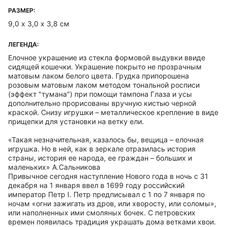
РАЗМЕР:
9,0 х 3,0 х 3,8 см
ЛЕГЕНДА:
Елочное украшение из стекла формовой выдувки ввиде
сидящей кошечки. Украшение покрыто не прозрачным
матовым лаком белого цвета. Грудка припорошена
розовым матовым лаком методом тональной росписи
(эффект "тумана") при помощи тампона Глаза и усы
дополнительно прорисованы вручную кистью черной
краской. Снизу игрушки – металлическое крепление в виде
прищепки для установки на ветку ели.
«Такая незначительная, казалось бы, вещица – елочная
игрушка. Но в ней, как в зеркале отразилась история
страны, история ее народа, ее граждан – больших и
маленьких» А.Сальникова
Привычное сегодня наступление Нового года в ночь с 31
декабря на 1 января ввел в 1699 году российский
император Петр I. Петр предписывал с 1 по 7 января по
ночам «огни зажигать из дров, или хворосту, или соломы»,
или наполненных ими смоляных бочек. С петровских
времен появилась традиция украшать дома ветками хвои.