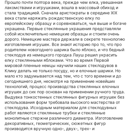
Прошло почти полтора века, прежде чем елка, увешанная
лакомствами и игрушками, вошла в массовый обиход и
стала традицией. Сначала аристократы в середине XIX
века стали наряжать рождественскую елку по
европейскому образцу и соревноваться, чья выше и богаче
украшена. Первые стеклянные украшения представляли
собой исключительно немецкие образцы и стоили очень
дорого. Немецкие мастера держали в секрете технологию
изготовления игрушек. Все знают историю про то, что про
родителем новогоднего шарика было яблоко, и что бедный
стеклодув из немецкого городка Лауш решил украсить
елку стеклянными яблоками. Что во время Первой
мировой пленные немцы научили наших стеклодувов в
Клину делать не только посуду, но и елочные шарики. Но
мало кто задумывается над тем, что с того времени и до
сегодняшнего дня, несмотря на применение новейших
технологий, процесс производства стеклянных елочных
игрушек до сих пор основан на применении ручного труда.
Выдувка тонкостенных стеклянных фигурных игрушек без
использования форм требовала высокого мастерства от
стеклодува. Исходным материалом для стеклодувных
работ являются стеклянные трубки и стеклянные
монолитные стержни различного диаметра. Изготовление
декоративных, геометрических, сюжетных фигур
производится вручную одно-, двух-, трех- и