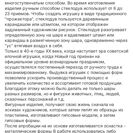
многоступенчатым способом. Во время изготовления
изделия ручным способом стеклодув использует от 6 до
23 приемов. Чтобы создать игрушку в виде традиционного
"прожектора", стеклодув пользуется деревянным
карандашом или штампом, на котором отображен
задуманный художником рисунок. Стеклодув разогревает
определенную зону на шаре и вдавливает штамп или
карандаш в размягченную зону шара, одновременно через
"ус" втягивая воздух в себя.
Только в 40-е годы ХХ века, когда наступает эра советской
елочной игрушки, когда Новый год признан на
официальном уровне всенародным праздником,
осуществлялся постепенный переход от ручного труда к
механизированному. Выдувка игрушек с помощью форм
позволила ускорить производственный процесс и
увеличить количество и ассортимент готовой продукции.
Благодаря этому можно было делать не только шары
разных размеров, но и фигурки животных, птиц, людей,
сказочных персонажей и т.д.
Фигурные изделия, получают свою жизнь сначала на
эскизах художников, которые затем лепят их образцы из
пластилина, изготавливают гипсовые модели, а затем
гипсовые формы.
После апробации на их основе изготавливается оснастка -
металлические формы В работе использовались либо