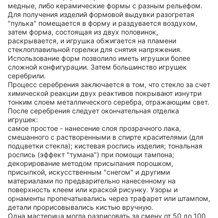
медные, либо керамические формы с разным рельефом.
Для получения изделий формовой выдувки разогретая
"пулька" помещается в форму и раздувается воздухом,
затем форма, состоящая из двух половинок,
раскрывается, и игрушка обжигается на пламени
стеклоплавильной горелки для снятия напряжения.
Использование форм позволило иметь игрушки более
сложной конфигурации. Затем большинство игрушек
серебрили.
Процесс серебрения заключается в том, что стекло за счет
химической реакции двух реактивов покрывают изнутри
тонким слоем металлического серебра, отражающим свет.
После серебрения следует окончательная отделка
игрушек:
самое простое - нанесение слоя прозрачного лака,
смешанного с растворенными в спирте красителями (для
подцветки стекла); кистевая роспись изделия; тональная
роспись (эффект "тумана") при помощи тампона;
декорирование методом присыпания порошком,
присыпкой, искусственным "снегом" и другими
материалами по предварительно нанесенному на
поверхность клеем или краской рисунку. Узоры и
орнаменты пропечатывались через трафарет или штампом,
детали прорисовывались кистью вручную.
Одна мастерица могла разрисовать за смену от 50 до 100