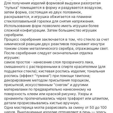
Для получения изделий формовой выдувки разогретая
"пулька" помещается в форму и раздувается воздухом,
затем форма, состоящая из двух половинок,
раскрывается, и игрушка обжигается на пламени
стеклоплавильной горелки для снятия напряжения.
Использование форм позволило иметь игрушки более
сложной конфигурации. Затем большинство игрушек
серебрили.
Процесс серебрения заключается в том, что стекло за счет
химической реакции двух реактивов покрывают изнутри
тонким слоем металлического серебра, отражающим свет.
После серебрения следует окончательная отделка
игрушек:
самое простое - нанесение слоя прозрачного лака,
смешанного с растворенными в спирте красителями (для
подцветки стекла); кистевая роспись изделия; тональная
роспись (эффект "тумана") при помощи тампона;
декорирование методом присыпания порошком,
присыпкой, искусственным "снегом" и другими
материалами по предварительно нанесенному на
поверхность клеем или краской рисунку. Узоры и
орнаменты пропечатывались через трафарет или штампом,
детали прорисовывались кистью вручную.
Одна мастерица могла разрисовать за смену от 50 до 100
шаров. Выкрашенные изделие отправляют в печь — здесь