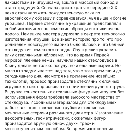
лакомствами и игрушками, вошла в массовый обиход и
стала традицией. Сначала аристократы в середине XIX
века стали наряжать рождественскую елку по
европейскому образцу и соревноваться, чья выше и богаче
украшена. Первые стеклянные украшения представляли
собой исключительно немецкие образцы и стоили очень
дорого. Немецкие мастера держали в секрете технологию
изготовления игрушек. Все знают историю про то, что про
родителем новогоднего шарика было яблоко, и что бедный
стеклодув из немецкого городка Лауш решил украсить
елку стеклянными яблоками. Что во время Первой
мировой пленные немцы научили наших стеклодувов в
Клину делать не только посуду, но и елочные шарики. Но
мало кто задумывается над тем, что с того времени и до
сегодняшнего дня, несмотря на применение новейших
технологий, процесс производства стеклянных елочных
игрушек до сих пор основан на применении ручного труда.
Выдувка тонкостенных стеклянных фигурных игрушек без
использования форм требовала высокого мастерства от
стеклодува. Исходным материалом для стеклодувных
работ являются стеклянные трубки и стеклянные
монолитные стержни различного диаметра. Изготовление
декоративных, геометрических, сюжетных фигур
производится вручную одно-, двух-, трех- и
многоступенчатым способом. Во время изготовления