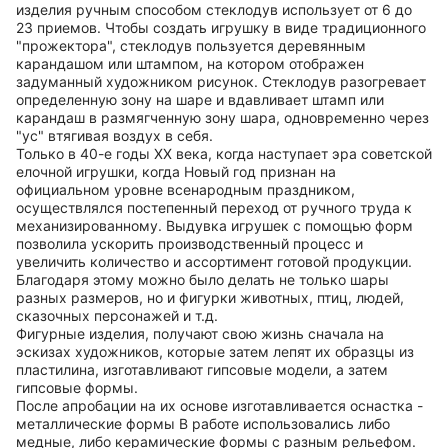
изделия ручным способом стеклодув использует от 6 до
23 приемов. Чтобы создать игрушку в виде традиционного
"прожектора", стеклодув пользуется деревянным
карандашом или штампом, на котором отображен
задуманный художником рисунок. Стеклодув разогревает
определенную зону на шаре и вдавливает штамп или
карандаш в размягченную зону шара, одновременно через
"ус" втягивая воздух в себя.
Только в 40-е годы ХХ века, когда наступает эра советской
елочной игрушки, когда Новый год признан на
официальном уровне всенародным праздником,
осуществлялся постепенный переход от ручного труда к
механизированному. Выдувка игрушек с помощью форм
позволила ускорить производственный процесс и
увеличить количество и ассортимент готовой продукции.
Благодаря этому можно было делать не только шары
разных размеров, но и фигурки животных, птиц, людей,
сказочных персонажей и т.д.
Фигурные изделия, получают свою жизнь сначала на
эскизах художников, которые затем лепят их образцы из
пластилина, изготавливают гипсовые модели, а затем
гипсовые формы.
После апробации на их основе изготавливается оснастка -
металлические формы В работе использовались либо
медные, либо керамические формы с разным рельефом.