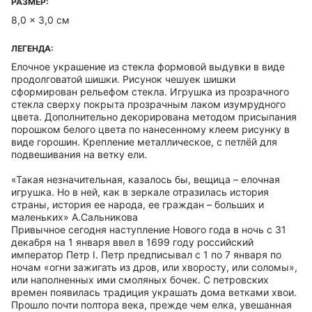
РАЗМЕР:
8,0 x 3,0 см
ЛЕГЕНДА:
Елочное украшение из стекла формовой выдувки в виде
продолговатой шишки. Рисунок чешуек шишки
сформирован рельефом стекла. Игрушка из прозрачного
стекла сверху покрыта прозрачным лаком изумрудного
цвета. Дополнительно декорирована методом присыпания
порошком белого цвета по нанесенному клеем рисунку в
виде горошин. Крепление металлическое, с петлёй для
подвешивания на ветку ели.
«Такая незначительная, казалось бы, вещица – елочная
игрушка. Но в ней, как в зеркале отразилась история
страны, история ее народа, ее граждан – больших и
маленьких» А.Сальникова
Привычное сегодня наступление Нового года в ночь с 31
декабря на 1 января ввел в 1699 году российский
император Петр I. Петр предписывал с 1 по 7 января по
ночам «огни зажигать из дров, или хворосту, или соломы»,
или наполненных ими смоляных бочек. С петровских
времен появилась традиция украшать дома ветками хвои.
Прошло почти полтора века, прежде чем елка, увешанная