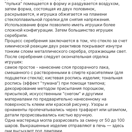
"пулька" помещается в форму и раздувается воздухом,
затем форма, состоящая из двух половинок,
раскрывается, и игрушка обжигается на пламени
стеклоплавильной горелки для снятия напряжения.
Использование форм позволило иметь игрушки более
сложной конфигурации. Затем большинство игрушек
серебрили.
Процесс серебрения заключается в том, что стекло за счет
химической реакции двух реактивов покрывают изнутри
тонким слоем металлического серебра, отражающим свет.
После серебрения следует окончательная отделка
игрушек:
самое простое - нанесение слоя прозрачного лака,
смешанного с растворенными в спирте красителями (для
подцветки стекла); кистевая роспись изделия; тональная
роспись (эффект "тумана") при помощи тампона;
декорирование методом присыпания порошком,
присыпкой, искусственным "снегом" и другими
материалами по предварительно нанесенному на
поверхность клеем или краской рисунку. Узоры и
орнаменты пропечатывались через трафарет или штампом,
детали прорисовывались кистью вручную.
Одна мастерица могла разрисовать за смену от 50 до 100
шаров. Выкрашенные изделие отправляют в печь — здесь
они высыхают под лампами.