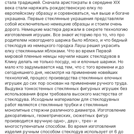
стала традицией. Сначала аристократы в середине XIX
века стали наряжать рождественскую елку по
европейскому образцу и соревноваться, чья выше и богаче
украшена. Первые стеклянные украшения представляли
собой исключительно немецкие образцы и стоили очень
дорого. Немецкие мастера держали в секрете технологию
изготовления игрушек. Все знают историю про то, что про
родителем новогоднего шарика было яблоко, и что бедный
стеклодув из немецкого городка Лауш решил украсить
елку стеклянными яблоками. Что во время Первой
мировой пленные немцы научили наших стеклодувов в
Клину делать не только посуду, но и елочные шарики. Но
мало кто задумывается над тем, что с того времени и до
сегодняшнего дня, несмотря на применение новейших
технологий, процесс производства стеклянных елочных
игрушек до сих пор основан на применении ручного труда.
Выдувка тонкостенных стеклянных фигурных игрушек без
использования форм требовала высокого мастерства от
стеклодува. Исходным материалом для стеклодувных
работ являются стеклянные трубки и стеклянные
монолитные стержни различного диаметра. Изготовление
декоративных, геометрических, сюжетных фигур
производится вручную одно-, двух-, трех- и
многоступенчатым способом. Во время изготовления
изделия ручным способом стеклодув использует от 6 до