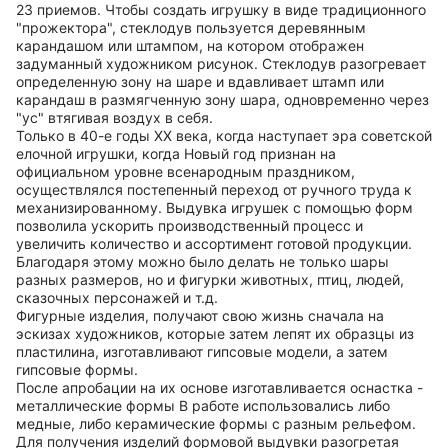
23 приемов. Чтобы создать игрушку в виде традиционного
"прожектора", стеклодув пользуется деревянным
карандашом или штампом, на котором отображен
задуманный художником рисунок. Стеклодув разогревает
определенную зону на шаре и вдавливает штамп или
карандаш в размягченную зону шара, одновременно через
"ус" втягивая воздух в себя.
Только в 40-е годы ХХ века, когда наступает эра советской
елочной игрушки, когда Новый год признан на
официальном уровне всенародным праздником,
осуществлялся постепенный переход от ручного труда к
механизированному. Выдувка игрушек с помощью форм
позволила ускорить производственный процесс и
увеличить количество и ассортимент готовой продукции.
Благодаря этому можно было делать не только шары
разных размеров, но и фигурки животных, птиц, людей,
сказочных персонажей и т.д.
Фигурные изделия, получают свою жизнь сначала на
эскизах художников, которые затем лепят их образцы из
пластилина, изготавливают гипсовые модели, а затем
гипсовые формы.
После апробации на их основе изготавливается оснастка -
металлические формы В работе использовались либо
медные, либо керамические формы с разным рельефом.
Для получения изделий формовой выдувки разогретая