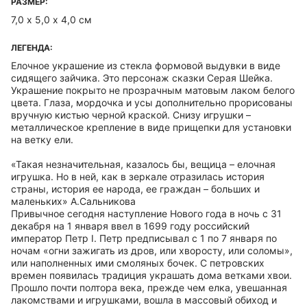
РАЗМЕР:
7,0 х 5,0 х 4,0 см
ЛЕГЕНДА:
Елочное украшение из стекла формовой выдувки в виде
сидящего зайчика. Это персонаж сказки Серая Шейка.
Украшение покрыто не прозрачным матовым лаком белого
цвета. Глаза, мордочка и усы дополнительно прорисованы
вручную кистью черной краской. Снизу игрушки –
металлическое крепление в виде прищепки для установки
на ветку ели.
«Такая незначительная, казалось бы, вещица – елочная
игрушка. Но в ней, как в зеркале отразилась история
страны, история ее народа, ее граждан – больших и
маленьких» А.Сальникова
Привычное сегодня наступление Нового года в ночь с 31
декабря на 1 января ввел в 1699 году российский
император Петр I. Петр предписывал с 1 по 7 января по
ночам «огни зажигать из дров, или хворосту, или соломы»,
или наполненных ими смоляных бочек. С петровских
времен появилась традиция украшать дома ветками хвои.
Прошло почти полтора века, прежде чем елка, увешанная
лакомствами и игрушками, вошла в массовый обиход и