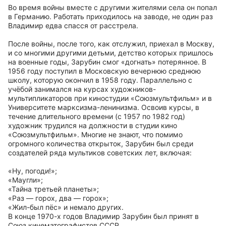
Во время войны вместе с другими жителями села он попал
в Германию. Работать приходилось на заводе, не один раз
Владимир едва спасся от расстрела.
После войны, после того, как отслужил, приехал в Москву,
и со многими другими детьми, детство которых пришлось
на военные годы, Зарубин смог «догнать» потерянное. В
1956 году поступил в Московскую вечернюю среднюю
школу, которую окончил в 1958 году. Параллельно с
учёбой занимался на курсах художников-
мультипликаторов при киностудии «Союзмультфильм» и в
Университете марксизма-ленинизма. Освоив курсы, в
течение длительного времени (с 1957 по 1982 год)
художник трудился на должности в студии кино
«Союзмультфильм». Многие не знают, что помимо
огромного количества открыток, Зарубин был среди
создателей ряда мультиков советских лет, включая:
«Ну, погоди!»;
«Маугли»;
«Тайна третьей планеты»;
«Раз — горох, два — горох»;
«Жил-был пёс» и немало других.
В конце 1970-х годов Владимир Зарубин был принят в
Союз кинематографистов СССР.