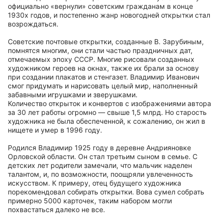
официально «вернули» советским гражданам в конце
1930х годов, и постепенно жанр новогодней открытки стал
возрождаться.
Советские почтовые открытки, созданные В. Зарубиным,
помнятся многим, они стали частью праздничных дат,
отмечаемых эпоху СССР. Многие рисовали созданных
художником героев на окнах, также их брали за основу
при создании плакатов и стенгазет. Владимир Иванович
смог придумать и нарисовать целый мир, наполненный
забавными игрушками и зверушками.
Количество открыток и конвертов с изображениями автора
за 30 лет работы огромно — свыше 1,5 млрд. Но старость
художника не была обеспеченной, к сожалению, он жил в
нищете и умер в 1996 году.
Родился Владимир 1925 году в деревне Андрияновке
Орловской области. Он стал третьим сыном в семье. С
детских лет родители замечали, что мальчик наделен
талантом, и, по возможности, поощряли увлеченность
искусством. К примеру, отец будущего художника
порекомендовал собирать открытки. Вова сумел собрать
примерно 5000 карточек, таким набором могли
похвастаться далеко не все.