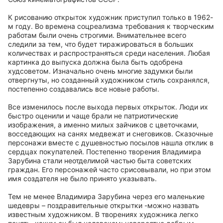
К рисованию открыток художник приступил только в 1962-
м году. Во времена соцреализма требования к творческим
работам были очень строгими. Внимательнее всего
следили за тем, что будет тиражироваться в больших
количествах и распространяться среди населения. Любая
картинка до выпуска должна была быть одобрена
худсоветом. Изначально очень многие задумки были
отвергнуты, но созданный художником стиль сохранялся,
постепенно создавались все новые работы.
Все изменилось после выхода первых открыток. Люди их
быстро оценили и чаще брали не патриотические
изображения, а именно милых зайчиков с цветочками,
восседающих на санях медвежат и снеговиков. Сказочные
персонажи вместе с душевностью посылов нашла отклик в
сердцах покупателей. Постепенно творения Владимира
Зарубина стали неотделимой частью быта советских
граждан. Его персонажей часто срисовывали, но при этом
имя создателя не было принято указывать.
Тем не менее Владимира Зарубина через его маленькие
шедевры – поздравительные открытки -можно назвать
известным художником. В творениях художника легко