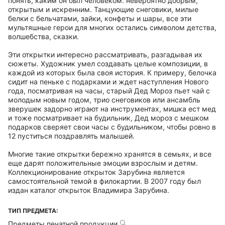
понять, каким он был человеком: невероятно добрым,
открытым и искренним. Танцующие снеговики, милые
белки с бельчатами, зайки, конфеты и шары, все эти
мультяшные герои для многих остались символом детства,
волшебства, сказки.
Эти открытки интересно рассматривать, разгадывая их
сюжеты. Художник умел создавать целые композиции, в
каждой из которых была своя история. К примеру, белочка
сидит на пеньке с подарками и ждет наступления Нового
года, посматривая на часы, старый Дед Мороз пьет чай с
молодым новым годом, трио снеговиков или ансамбль
зверушек задорно играют на инструментах, мишка ест мед
и тоже посматривает на будильник, Дед мороз с мешком
подарков сверяет свои часы с будильником, чтобы ровно в
12 пуститься поздравлять малышей.
Многие такие открытки бережно хранятся в семьях, и все
еще дарят положительные эмоции взрослым и детям.
Коллекционирование открыток Зарубина является
самостоятельной темой в филокартии. В 2007 году был
издан каталог открыток Владимира Зарубина.
ТИП ПРЕДМЕТА:
Предметы печатной продукции