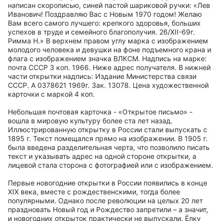
написан скорописью, синей пастой шариковой ручки: «Лев
Иванович! Поздравляю Вас с Новым 1970 годом! Желаю
Вам всего самого лучшего: крепкого здоровья, больших
успехов в труде и семейного благополучия. 26/XII-69г.
Римма Н.» В верхнем правом углу марка с изображением
молодого человека и девушки на фоне подъемного крана и
флага с изображением значка ВЛКСМ. Надпись на марке:
почта СССР 3 коп. 1966. Ниже адрес получателя. В нижней
части открытки надпись: Издание Министерства связи
СССР. А 0378621 1969г. Зак. 13078. Цена художественной
карточки с маркой 4 коп.
Небольшая почтовая карточка - «Открытое письмо» -
вошла в мировую культуру более ста лет назад.
Иллюстрированную открытку в России стали выпускать с
1895 г. Текст помещался прямо на изображении. В 1905 г.
была введена разделительная черта, что позволило писать
текст и указывать адрес на одной стороне открытки, а
лицевой стала сторона с фотографией или с изображением.
Первые новогодние открытки в России появились в конце
XIX века, вместе с рождественскими, тогда более
популярными. Однако после революции на целых 20 лет
праздновать Новый год и Рождество запретили – а значит,
и новогодних открыток практически не выпускали. Ёлку