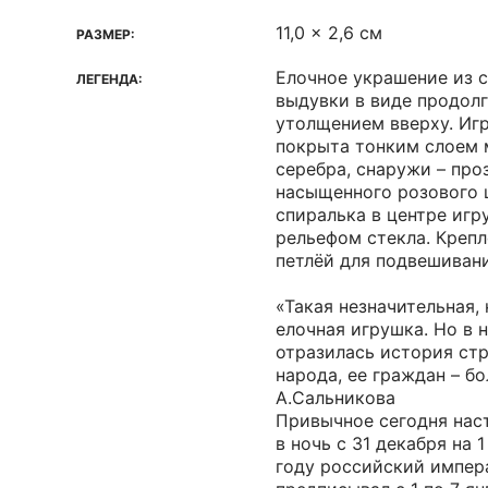
11,0 x 2,6 см
РАЗМЕР:
Елочное украшение из 
ЛЕГЕНДА:
выдувки в виде продолг
утолщением вверху. Иг
покрыта тонким слоем 
серебра, снаружи – пр
насыщенного розового ц
спиралька в центре иг
рельефом стекла. Крепл
петлёй для подвешивани
«Такая незначительная, 
елочная игрушка. Но в н
отразилась история стр
народа, ее граждан – б
А.Сальникова
Привычное сегодня нас
в ночь с 31 декабря на 1
году российский импера