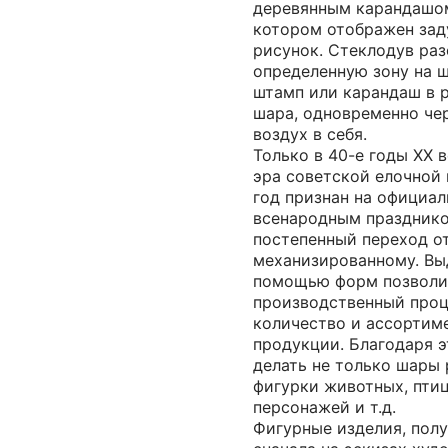
деревянным карандашом
котором отображен за
рисунок. Стеклодув раз
определенную зону на 
штамп или карандаш в 
шара, одновременно чер
воздух в себя.
Только в 40-е годы ХХ в
эра советской елочной 
год признан на официа
всенародным празднико
постепенный переход от
механизированному. Вы
помощью форм позволи
производственный проц
количество и ассортим
продукции. Благодаря 
делать не только шары 
фигурки животных, птиц
персонажей и т.д.
Фигурные изделия, пол