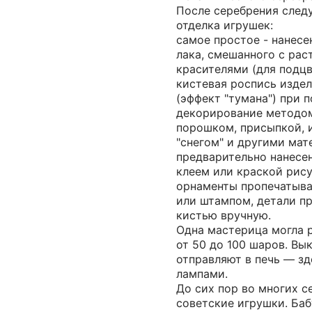
После серебрения след
отделка игрушек:
самое простое - нанесе
лака, смешанного с рас
красителями (для подцв
кистевая роспись издел
(эффект "тумана") при 
декорирование методо
порошком, присыпкой, 
"снегом" и другими мат
предварительно нанесе
клеем или краской рису
орнаменты пропечатыва
или штампом, детали п
кистью вручную.
Одна мастерица могла 
от 50 до 100 шаров. В
отправляют в печь — з
лампами.
До сих пор во многих с
советские игрушки. Ба