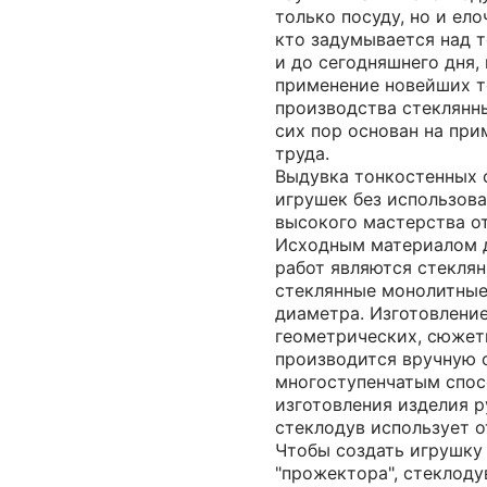
только посуду, но и ел
кто задумывается над т
и до сегодняшнего дня,
применение новейших т
производства стеклянн
сих пор основан на при
труда.
Выдувка тонкостенных 
игрушек без использов
высокого мастерства от
Исходным материалом 
работ являются стеклян
стеклянные монолитные
диаметра. Изготовлени
геометрических, сюжет
производится вручную о
многоступенчатым спос
изготовления изделия 
стеклодув использует о
Чтобы создать игрушку
"прожектора", стеклоду