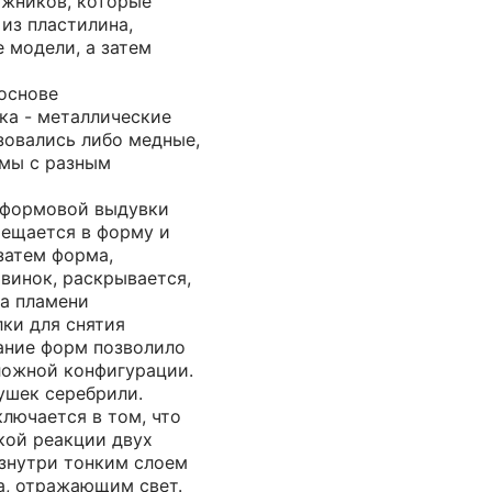
ожников, которые
 из пластилина,
 модели, а затем
основе
ка - металлические
зовались либо медные,
мы с разным
 формовой выдувки
мещается в форму и
затем форма,
винок, раскрывается,
на пламени
ки для снятия
ание форм позволило
ложной конфигурации.
ушек серебрили.
лючается в том, что
кой реакции двух
знутри тонким слоем
а, отражающим свет.