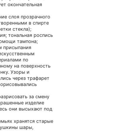
ует окончательная
ние слоя прозрачного
творенными в спирте
етки стекла);
ия; тональная роспись
помощи тампона;
м присыпания
искусственным
ериалами по
нному на поверхность
нку. Узоры и
лись через трафарет
рорисовывались
разрисовать за смену
ыкрашенные изделие
десь они высыхают под
емьях хранятся старые
бушкины шары,