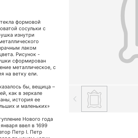
стекла формовой
оватой сосульки с
рушка изнутри
металлического
озрачным лаком
вета. Рисунок -
рушки сформирован
ение металлическое, с
я на ветку ели.
казалось бы, вещица –
ей, как в зеркале
аны, история ее
ольших и маленьких»
тупление Нового года
 января ввел в 1699
тор Петр I. Петр