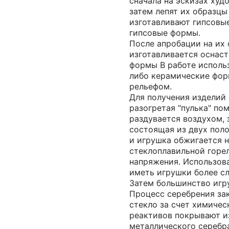
сначала на эскизах худ
затем лепят их образцы
изготавливают гипсовые
гипсовые формы.
После апробации на их 
изготавливается оснаст
формы В работе исполь
либо керамические фор
рельефом.
Для получения изделий
разогретая "пулька" по
раздувается воздухом, 
состоящая из двух поло
и игрушка обжигается 
стеклоплавильной горел
напряжения. Использов
иметь игрушки более с
Затем большинство игр
Процесс серебрения зак
стекло за счет химичес
реактивов покрывают и
металлического серебр