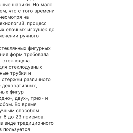
очные шарики. Но мало
ем, что с того времени
 несмотря на
ехнологий, процесс
ых елочных игрушек до
менении ручного
стеклянных фигурных
ания форм требовала
 стеклодува.
для стеклодувных
ные трубки и
 стержни различного
е декоративных,
ных фигур
дно-, двух-, трех- и
обом. Во время
ручным способом
т 6 до 23 приемов.
 в виде традиционного
в пользуется