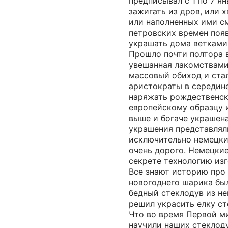
предписывал с 1 по 7 я
зажигать из дров, или 
или наполненных ими с
петровских времен поя
украшать дома ветками
Прошло почти полтора в
увешанная лакомствами
массовый обиход и ста
аристократы в середине
наряжать рождественск
европейскому образцу и
выше и богаче украшен
украшения представлял
исключительно немецки
очень дорого. Немецки
секрете технологию изг
Все знают историю про 
новогоднего шарика был
бедный стеклодув из н
решил украсить елку с
Что во время Первой м
научили наших стеклоду