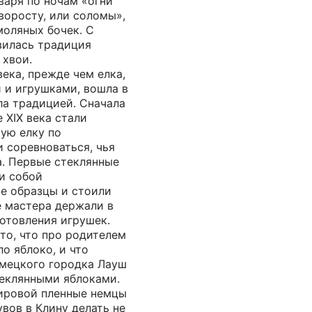
нваря по ночам «огни
хворосту, или соломы»,
моляных бочек. С
вилась традиция
 хвои.
ека, прежде чем елка,
 и игрушками, вошла в
ла традицией. Сначала
 XIX века стали
ую елку по
 соревноваться, чья
а. Первые стеклянные
и собой
е образцы и стоили
е мастера держали в
отовления игрушек.
то, что про родителем
о яблоко, и что
емецкого городка Лауш
теклянными яблоками.
ировой пленные немцы
вов в Клину делать не