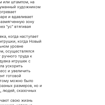
 или штампом, на
думанный художником
огревает
шаре и вдавливает
размягченную зону
ез "ус" втягивая
ека, когда наступает
игрушки, когда Новый
льном уровне
м, осуществлялся
 ручного труда к
дувка игрушек с
ла ускорить
есс и увеличить
ент готовой
этому можно было
разных размеров, но и
, людей, сказочных
учают свою жизнь