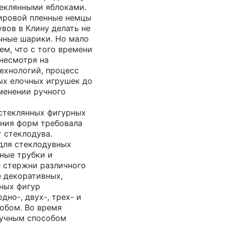
теклянными яблоками.
ировой пленные немцы
вов в Клину делать не
очные шарики. Но мало
ем, что с того времени
 несмотря на
ехнологий, процесс
ых елочных игрушек до
менении ручного
стеклянных фигурных
ания форм требовала
 стеклодува.
для стеклодувных
ные трубки и
 стержни различного
е декоративных,
ных фигур
дно-, двух-, трех- и
обом. Во время
ручным способом