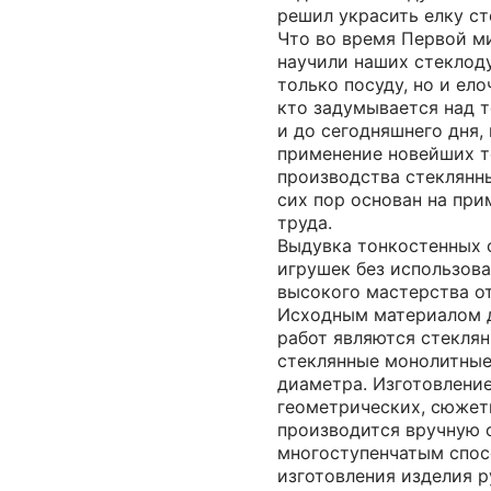
решил украсить елку с
Что во время Первой м
научили наших стеклоду
только посуду, но и ел
кто задумывается над т
и до сегодняшнего дня,
применение новейших т
производства стеклянн
сих пор основан на при
труда.
Выдувка тонкостенных 
игрушек без использов
высокого мастерства от
Исходным материалом 
работ являются стеклян
стеклянные монолитные
диаметра. Изготовлени
геометрических, сюжет
производится вручную о
многоступенчатым спос
изготовления изделия 