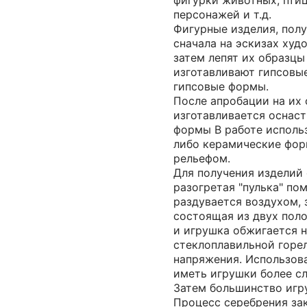
фигурки животных, птиц
персонажей и т.д.
Фигурные изделия, пол
сначала на эскизах худ
затем лепят их образцы
изготавливают гипсовые
гипсовые формы.
После апробации на их 
изготавливается оснаст
формы В работе исполь
либо керамические фор
рельефом.
Для получения изделий
разогретая "пулька" по
раздувается воздухом, 
состоящая из двух поло
и игрушка обжигается 
стеклоплавильной горел
напряжения. Использов
иметь игрушки более с
Затем большинство игр
Процесс серебрения зак