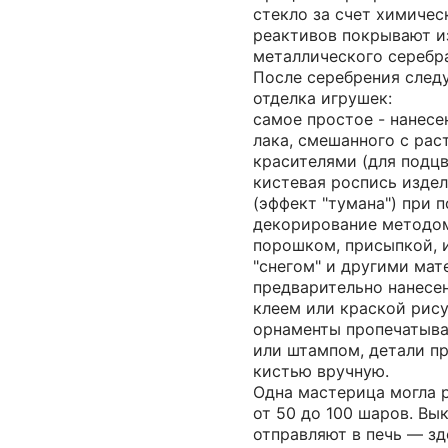
стекло за счет химичес
реактивов покрывают и
металлического серебр
После серебрения след
отделка игрушек:
самое простое - нанесе
лака, смешанного с рас
красителями (для подцв
кистевая роспись издел
(эффект "тумана") при 
декорирование методо
порошком, присыпкой, 
"снегом" и другими мат
предварительно нанесе
клеем или краской рису
орнаменты пропечатыва
или штампом, детали п
кистью вручную.
Одна мастерица могла 
от 50 до 100 шаров. В
отправляют в печь — з