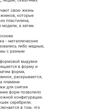
, людей, сказочных
учают свою жизнь
ожников, которые
 из пластилина,
 модели, а затем
основе
ка - металлические
зовались либо медные,
мы с разным
 формовой выдувки
мещается в форму и
затем форма,
винок, раскрывается,
на пламени
ки для снятия
ание форм позволило
ложной конфигурации.
ушек серебрили.
лючается в том, что