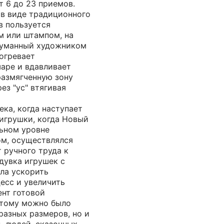
т 6 до 23 приемов.
 в виде традиционного
в пользуется
 или штампом, на
думанный художником
огревает
шаре и вдавливает
размягченную зону
ез "ус" втягивая
ека, когда наступает
игрушки, когда Новый
льном уровне
м, осуществлялся
 ручного труда к
дувка игрушек с
ла ускорить
есс и увеличить
ент готовой
этому можно было
разных размеров, но и