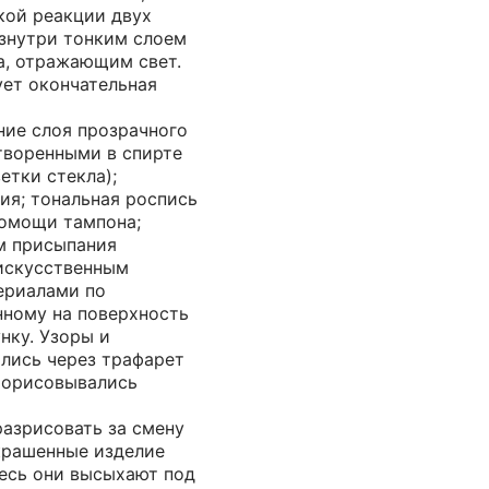
кой реакции двух
знутри тонким слоем
а, отражающим свет.
ует окончательная
ние слоя прозрачного
творенными в спирте
етки стекла);
ия; тональная роспись
помощи тампона;
м присыпания
искусственным
ериалами по
нному на поверхность
нку. Узоры и
лись через трафарет
рорисовывались
разрисовать за смену
ыкрашенные изделие
десь они высыхают под