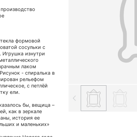
; производство
ое
стекла формовой
оватой сосульки с
. Игрушка изнутри
металлического
озрачным лаком
 Рисунок - спиралька в
мирован рельефом
ллическое, с петлёй
тку ели.
казалось бы, вещица –
ей, как в зеркале
аны, история ее
ольших и маленьких»