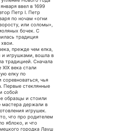
тупление Нового года
 января ввел в 1699
тор Петр I. Петр
нваря по ночам «огни
хворосту, или соломы»,
моляных бочек. С
вилась традиция
 хвои.
ека, прежде чем елка,
 и игрушками, вошла в
ла традицией. Сначала
 XIX века стали
ую елку по
 соревноваться, чья
а. Первые стеклянные
и собой
е образцы и стоили
е мастера держали в
отовления игрушек.
то, что про родителем
о яблоко, и что
емецкого городка Лауш