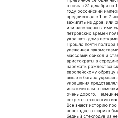
Привычное сегодня нас
в ночь с 31 декабря на 1
году российский импера
предписывал с 1 по 7 я
зажигать из дров, или 
или наполненных ими с
петровских времен поя
украшать дома ветками
Прошло почти полтора в
увешанная лакомствами
массовый обиход и ста
аристократы в середине
наряжать рождественск
европейскому образцу и
выше и богаче украшен
украшения представлял
исключительно немецки
очень дорого. Немецки
секрете технологию изг
Все знают историю про 
новогоднего шарика был
бедный стеклодув из н