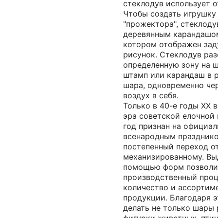
стеклодув использует о
Чтобы создать игрушку
"прожектора", стеклоду
деревянным карандашом
котором отображен за
рисунок. Стеклодув раз
определенную зону на 
штамп или карандаш в 
шара, одновременно чер
воздух в себя.
Только в 40-е годы ХХ в
эра советской елочной 
год признан на официа
всенародным празднико
постепенный переход от
механизированному. Вы
помощью форм позволи
производственный проц
количество и ассортим
продукции. Благодаря 
делать не только шары 