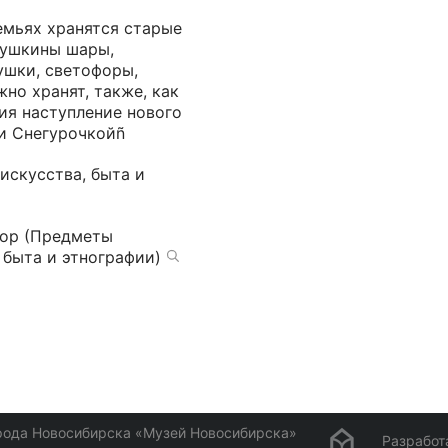
емьях хранятся старые
бушкины шары,
ушки, светофоры,
но хранят, также, как
ия наступление нового
и Снегурочкойñ
искусства, быта и
фор (Предметы
 быта и этнографии)
рода Новосибирска «Музей Новосибирска»
Разработ