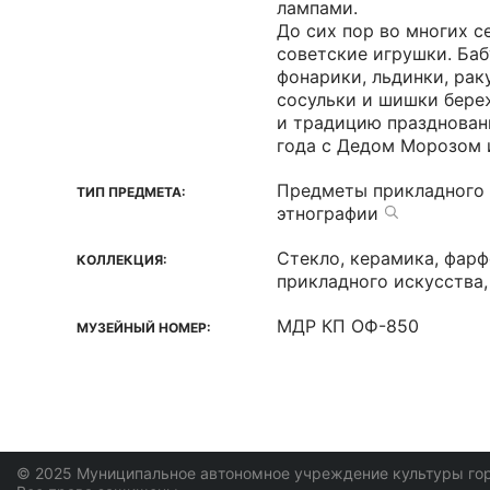
лампами.
До сих пор во многих с
советские игрушки. Ба
фонарики, льдинки, рак
сосульки и шишки береж
и традицию празднован
года с Дедом Морозом 
Предметы прикладного 
ТИП ПРЕДМЕТА:
этнографии
Стекло, керамика, фар
КОЛЛЕКЦИЯ:
прикладного искусства,
МДР КП ОФ-850
МУЗЕЙНЫЙ НОМЕР:
© 2025 Муниципальное автономное учреждение культуры го