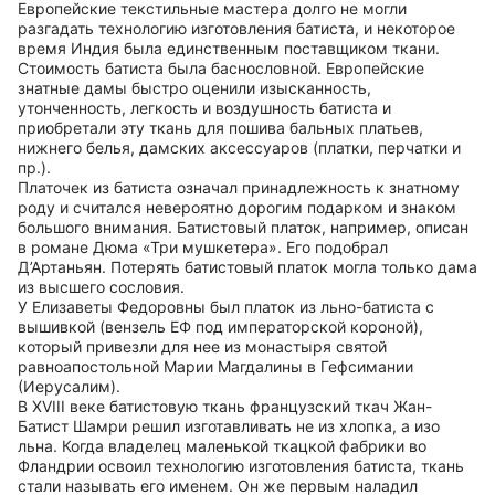
Европейские текстильные мастера долго не могли
разгадать технологию изготовления батиста, и некоторое
время Индия была единственным поставщиком ткани.
Стоимость батиста была баснословной. Европейские
знатные дамы быстро оценили изысканность,
утонченность, легкость и воздушность батиста и
приобретали эту ткань для пошива бальных платьев,
нижнего белья, дамских аксессуаров (платки, перчатки и
пр.).
Платочек из батиста означал принадлежность к знатному
роду и считался невероятно дорогим подарком и знаком
большого внимания. Батистовый платок, например, описан
в романе Дюма «Три мушкетера». Его подобрал
Д’Артаньян. Потерять батистовый платок могла только дама
из высшего сословия.
У Елизаветы Федоровны был платок из льно-батиста с
вышивкой (вензель ЕФ под императорской короной),
который привезли для нее из монастыря святой
равноапостольной Марии Магдалины в Гефсимании
(Иерусалим).
В XVIII веке батистовую ткань французский ткач Жан-
Батист Шамри решил изготавливать не из хлопка, а изо
льна. Когда владелец маленькой ткацкой фабрики во
Фландрии освоил технологию изготовления батиста, ткань
стали называть его именем. Он же первым наладил