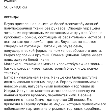
РАЗМЕР:
56,0х49,0 см
ЛЕГЕНДА:
Блуза приталенная, сшита из белой хлопчатобумажной
полупрозрачной ткани, без рукавов. Спереди украшена
четырьмя вертикальными вставками из кружев. Узор на
кружевах - ромбы, состоящие из растительных мотивов, в
центре каждого ромба - цветок. Блуза застегивается
спереди на пуговицы. Пуговиц на блузе семь,
полусферической формы на ножке, серебристого цвета.
Вырез горловины круглый. Спинка цельная. Блуза имеет
подкладку из белой ткани.
Материал - тончайшая мягкая хлопчатобумажная ткань –
батист, которая имеет характерный блеск и шелковую
текстуру.
Батист - уникальная ткань. Раньше она была доступна
исключительно знатным людям. Европу познакомили с
невесомыми, натуральными волокнами торговцы из
Индии. Искусные мастера изготавливали новинку из
льняной пряжи вручную, переплетая нити. Первые
сведения о ткани батист датируются XIII веком. Его
привезли в Европу купцы из Индии, которые привозили его
небольшими партиями на огромных торговых кораблях.