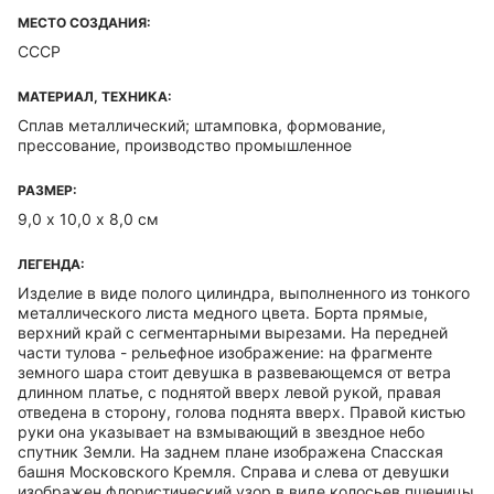
МЕСТО СОЗДАНИЯ:
СССР
МАТЕРИАЛ, ТЕХНИКА:
Сплав металлический; штамповка, формование,
прессование, производство промышленное
РАЗМЕР:
9,0 х 10,0 х 8,0 см
ЛЕГЕНДА:
Изделие в виде полого цилиндра, выполненного из тонкого
металлического листа медного цвета. Борта прямые,
верхний край с сегментарными вырезами. На передней
части тулова - рельефное изображение: на фрагменте
земного шара стоит девушка в развевающемся от ветра
длинном платье, с поднятой вверх левой рукой, правая
отведена в сторону, голова поднята вверх. Правой кистью
руки она указывает на взмывающий в звездное небо
спутник Земли. На заднем плане изображена Спасская
башня Московского Кремля. Справа и слева от девушки
изображен флористический узор в виде колосьев пшеницы