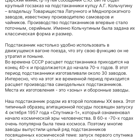
крупный госзаказ на подстаканники купцу А.Г. Кольчугину
– владельцу Товарищества Латунного и Меднопрокатного
заводов, известному производителю самоваров и
чайников. Производство подстаканников впервые стало
поточным, серийным. Именно Кольчугиным была задана их
классическая форма и размер.
Подстаканник настолько удобно использовать в
движущемся вагоне поезда, что эту свою функцию он не
утратил и поныне.
Во времена СССР расцвет подстаканника приходится на
конец 40-х и продолжается до начала 70-х годов. В этот
период подстаканники изготавливали около 30 заводов.
Интересно, что на этот же временной период приходится
расцвет производства самодельных подстаканников.
Места их изготовления - это «зоны» и оборонные заводы.
Наш подстаканник родом из второй половины ХХ века. Этот
типичный образец агитационной посуды посвящен запуску
4 октября 1957 года «Спутника-1», который ознаменовал
начало космической эры человечества. В 60-х -70-х годах
очень популярна была тема космоса. Поэтому многие
заводы выпустили целый ряд подстаканников
посвященных космической теме: запуск первого спутника