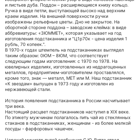
и листьев дуба. Поддон – расширяющиеся книзу кольцо.
Ручка в виде петли, выступающей высоко над верхним
краем изделия. На внешней поверхности ручки
изображены рельефные цветы. Дно не закрытое. На
оборотной стороне поддона – заводские клейма: в виде
аббревиатуры: «3ЮММЕТ», которая указывает на год
изготовления подстаканника и "Ц1р70к - цена изделия 1
рубль, 70 копеек.".
В 1970-х годах штемпель на подстаканниках выглядел
таким образом: 0ЮM – 8ЮM, что соответствует
следующим годам изготовления: с 1970 по 1978. На
ювелирных изделиях, изготовленных из недрагоценных
металлов, предприятием-изготовителем проставлялся,
кроме того, знак — металл, МЕТ или М. Наш подстаканник
«К звездам» выпущен в 1973 году и изготовлен из
нержавеющей стали.
История появления подстаканника в России насчитывает
три века.
Настоящий расцвет подстаканников наступил в XIX веке.
По этикету мужчинам полагалось пить чай из стеклянных
стаканов в подстаканниках, женщинам - из более мелкой
посуды - фарфоровых чашечек.
Царский министр путей сообщения С.Ю. Витте отдал