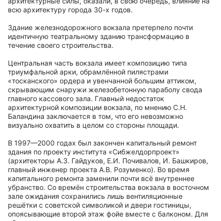
архитектурные силы, оказали, в свою очередь, влияние на
всю архитектуру города 30-х годов.
Здание железнодорожного вокзала претерпело почти
идентичную театральному зданию трансформацию в
течение своего строительства.
Центральная часть вокзала имеет композицию типа
триумфальной арки, обрамлённой пилястрами
«тосканского» ордера и увенчанной большим аттиком,
скрывающим снаружи железобетонную параболу свода
главного кассового зала. Главный недостаток
архитектурной композиции вокзала, по мнению С.Н.
Баландина заключается в том, что его невозможно
визуально охватить в целом со стороны площади.
В 1997—2000 годах был закончен капитальный ремонт
здания по проекту института «Сибжелдорпроект»
(архитекторы А.З. Гайдуков, Е.И. Почивалов, И. Башкиров,
главный инженер проекта А.В. Розуменко). Во время
капитального ремонта заменили почти всё внутреннее
убранство. Со времён строительства вокзала в восточном
зале ожидания сохранились лишь вентиляционные
решётки с советской символикой и двери гостиницы,
опоясывающие второй этаж фойе вместе с балконом. Для