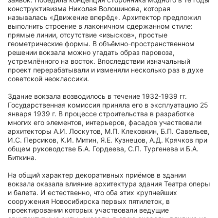
конструктивизма Николая Волошинова, которая
называлась «Движение вперёд». Архитектор предложил
выполнить строение в лаконичном сдержанном стиле:
прямые линии, отсутствие «изысков», простые
геометрические формы. В объёмно-пространственном
решении вокзала можно угадать образ паровоза,
устремлённого на восток. Впоследствии изначальный
проект перерабатывали и изменяли несколько раз в духе
советской неоклассики.
Здание вокзала возводилось в течение 1932-1939 гг.
Государственная комиссия приняла его в эксплуатацию 25
января 1939 г. В процессе строительства в разработке
многих его элементов, интерьеров, фасадов участвовали
архитекторы А.И. Лоскутов, М.П. Клековкин, Б.П. Савельев,
И.С. Персиков, К.И. Митин, Я.Е. Кузнецов, А.Д. Крячков при
общем руководстве Б.А. Гордеева, С.П. Тургенева и Б.А.
Биткина.
На общий характер декоративных приёмов в здании
вокзала оказала влияние архитектура здания Театра оперы
и балета. И естественно, что оба этих крупнейших
сооружения Новосибирска первых пятилеток, в
проектировании которых участвовали ведущие