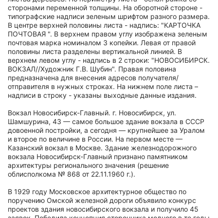
сторонами переменной толщины. На оборотной стороне -
типографские надписи зеленым шрифтом разного размера.
В центре верхней половины листа - надпись: "КАРТОЧКА
ПОЧТОВАЯ ". В верхнем правом углу изображена зеленым
почтовая марка номиналом 3 копейки. Левая от правой
половины листа разделены вертикальной линией. В
верхнем левом углу - надпись в 2 строки: "НОВОСИБИРСК.
ВОКЗАЛ//Художник Г.В. Шубин". Правая половина
предназначена для внесения адресов получателя/
отправителя в нужных строках. На нижнем поле листа –
надписи в строку - указаны выходные данные издания.
Вокзал Новосибирск-Главный. г. Новосибирск, ул.
Шамшурина, 43 — самое большое здание вокзала в СССР
довоенной постройки, а сегодня — крупнейшее за Уралом
и второе по величине в России. На первом месте —
Казанский вокзал в Москве. Здание железнодорожного
вокзала Новосибирск-Главный признано памятником
архитектуры регионального значения (решение
облисполкома № 868 от 22.11.1960 г.).
В 1929 году Московское архитектурное общество по
поручению Омской железной дороги объявило конкурс
проектов здания новосибирского вокзала и получило 45
заявок. Победила концепция сторонника модного в те годы