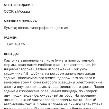
МЕСТО СОЗДАНИЯ:
СССР, г.Москва
МАТЕРИАЛ, ТЕХНИКА:
Бумага; печать типографская цветная
РАЗМЕР:
10,4х14,9 см
ЛЕГЕНДА:
Карточка выполнена на листе бумаги прямоугольной
формы, ориентация изображения - горизонтальная. На
лицевой стороне цветное изображение - рисунок
художника Г.В. Шубина, на котором запечатлен фасад
здания Новосибирского железнодорожного вокзала в
вечернее время, окна которого освещены электрическим
светом внутренних ламп. Фасад фиолетового цвета. Перед
зданием изображена освещенная площадь, по которой
идут люди, виден бело-красный автобус. На переднем
плане, в нижней части правой половины листа - белый
автомобиль-такси. Слева и справа на снимке запечатлена
листва деревьев. По периметру листа - белая рамка со