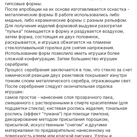
гипсовые формы.
После апробации на их основе изготавливается оснастка -
металлические формы В работе использовались либо
медные, либо керамические формы с разным рельефом.
Для получения изделий формовой выдувки разогретая
"пулька" помещается в форму и раздувается воздухом,
затем форма, состоящая из двух половинок,
раскрывается, и игрушка обжигается на пламени
стеклоплавильной горелки для снятия напряжения.
Использование форм позволило иметь игрушки более
сложной конфигурации. Затем большинство игрушек
серебрили.
Процесс серебрения заключается в том, что стекло за счет
химической реакции двух реактивов покрывают изнутри
тонким слоем металлического серебра, отражающим свет.
После серебрения следует окончательная отделка
игрушек:
самое простое - нанесение слоя прозрачного лака,
смешанного с растворенными в спирте красителями (для
подцветки стекла); кистевая роспись изделия; тональная
роспись (эффект "тумана") при помощи тампона;
декорирование методом присыпания порошком,
присыпкой, искусственным "снегом" и другими
материалами по предварительно нанесенному на
поверхность клеем или краской рисунку. Узоры и