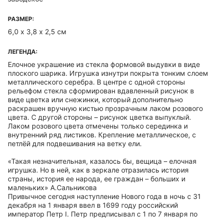
РАЗМЕР:
6,0 х 3,8 х 2,5 см
ЛЕГЕНДА:
Елочное украшение из стекла формовой выдувки в виде
плоского шарика. Игрушка изнутри покрыта тонким слоем
металлического серебра. В центре с одной стороны
рельефом стекла сформирован вдавленный рисунок в
виде цветка или снежинки, который дополнительно
раскрашен вручную кистью прозрачным лаком розового
цвета. С другой стороны – рисунок цветка выпуклый.
Лаком розового цвета отмечены только серединка и
внутренний ряд листиков. Крепление металлическое, с
петлёй для подвешивания на ветку ели.
«Такая незначительная, казалось бы, вещица – елочная
игрушка. Но в ней, как в зеркале отразилась история
страны, история ее народа, ее граждан – больших и
маленьких» А.Сальникова
Привычное сегодня наступление Нового года в ночь с 31
декабря на 1 января ввел в 1699 году российский
император Петр I. Петр предписывал с 1 по 7 января по