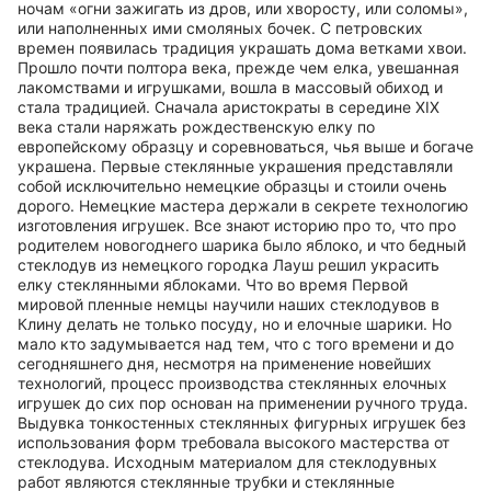
ночам «огни зажигать из дров, или хворосту, или соломы»,
или наполненных ими смоляных бочек. С петровских
времен появилась традиция украшать дома ветками хвои.
Прошло почти полтора века, прежде чем елка, увешанная
лакомствами и игрушками, вошла в массовый обиход и
стала традицией. Сначала аристократы в середине XIX
века стали наряжать рождественскую елку по
европейскому образцу и соревноваться, чья выше и богаче
украшена. Первые стеклянные украшения представляли
собой исключительно немецкие образцы и стоили очень
дорого. Немецкие мастера держали в секрете технологию
изготовления игрушек. Все знают историю про то, что про
родителем новогоднего шарика было яблоко, и что бедный
стеклодув из немецкого городка Лауш решил украсить
елку стеклянными яблоками. Что во время Первой
мировой пленные немцы научили наших стеклодувов в
Клину делать не только посуду, но и елочные шарики. Но
мало кто задумывается над тем, что с того времени и до
сегодняшнего дня, несмотря на применение новейших
технологий, процесс производства стеклянных елочных
игрушек до сих пор основан на применении ручного труда.
Выдувка тонкостенных стеклянных фигурных игрушек без
использования форм требовала высокого мастерства от
стеклодува. Исходным материалом для стеклодувных
работ являются стеклянные трубки и стеклянные