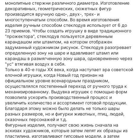
монолитные стержни различного диаметра. Изготовление
декоративных, геометрических, сюжетных фигур
производится вручную одно-, двух-, трех- и
многоступенчатым способом. Во время изготовления
изделия ручным способом стеклодув использует от 6 до
23 приемов. Чтобы создать игрушку в виде традиционного
"прожектора", стеклодув пользуется деревянным
карандашом или штампом, на котором отображен
задуманный художником рисунок. Стеклодув разогревает
определенную зону на шаре и вдавливает штамп или
карандаш в размягченную зону шара, одновременно через
"ус" втягивая воздух в себя.
Только в 40-е годы ХХ века, когда наступает эра советской
елочной игрушки, когда Новый год признан на
официальном уровне всенародным праздником,
осуществлялся постепенный переход от ручного труда к
механизированному. Выдувка игрушек с помощью форм
позволила ускорить производственный процесс и
увеличить количество и ассортимент готовой продукции.
Благодаря этому можно было делать не только шары
разных размеров, но и фигурки животных, птиц, людей,
сказочных персонажей и т.д.
Фигурные изделия, получают свою жизнь сначала на
эскизах художников, которые затем лепят их образцы из
пластилина, изготавливают гипсовые модели, а затем