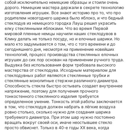
собой исключительно немецкие образцы и стоили очень
дорого. Немецкие мастера держали в секрете технологию
изготовления игрушек. Все знают историю про то, что про
родителем новогоднего шарика было яблоко, и что бедный
стеклодув из немецкого городка Лауш решил украсить
елку стеклянными яблоками. Что во время Первой
мировой пленные немцы научили наших стеклодувов в
Клину делать не только посуду, но и елочные шарики. Но
мало кто задумывается о том, что с того времени и до
сегодняшнего дня, несмотря на применение новейших
технологий, процесс производства стеклянных елочных
игрушек до сих пор основан на применении ручного труда.
Выдувка без использования форм требовала высокого
мастерства от стеклодува. Исходным материалом для
стеклодувных работ являются стеклянные трубки и
стеклянные монолитные стержни различного диаметра.
Способность стекла быстро остывать создает внутреннее
напряжение, поэтому для получения прочного
тонкостенного стеклянного изделия требуется
определенное умение. Тонкость этой работы заключается
в том, что стеклодув должен набрать в лёгкие воздуха
ровно столько, сколько нужно для создания шарика
требуемого диаметра. При этом шар нужно постоянно
вращать вокруг своей оси, иначе неостывшее стекло
просто обвиснет. Только в 40-е годы ХХ века, когда