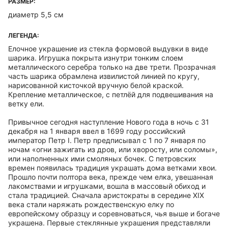
РАЗМЕР:
диаметр 5,5 см
ЛЕГЕНДА:
Елочное украшение из стекла формовой выдувки в виде
шарика. Игрушка покрыта изнутри тонким слоем
металлического серебра только на две трети. Прозрачная
часть шарика обрамлена извилистой линией по кругу,
нарисованной кисточкой вручную белой краской.
Крепление металлическое, с петлёй для подвешивания на
ветку ели.
Привычное сегодня наступление Нового года в ночь с 31
декабря на 1 января ввел в 1699 году российский
император Петр I. Петр предписывал с 1 по 7 января по
ночам «огни зажигать из дров, или хворосту, или соломы»,
или наполненных ими смоляных бочек. С петровских
времен появилась традиция украшать дома ветками хвои.
Прошло почти полтора века, прежде чем елка, увешанная
лакомствами и игрушками, вошла в массовый обиход и
стала традицией. Сначала аристократы в середине XIX
века стали наряжать рождественскую елку по
европейскому образцу и соревноваться, чья выше и богаче
украшена. Первые стеклянные украшения представляли