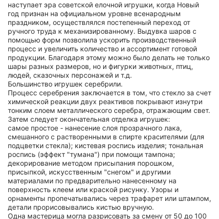
наступает эра советской елочной игрушки, когда Новый
год признан на официальном уровне всенародным
праздником, осуществлялся постепенный переход от
ручного труда к механизированному. Выдувка шаров с
помощью форм позволила ускорить производственный
процесс и увеличить количество и ассортимент готовой
продукции. Благодаря этому можно было делать не только
шары разных размеров, но и фигурки животных, птиц,
людей, сказочных персонажей и т.д.
Большинство игрушек серебрили.
Процесс серебрения заключается в том, что стекло за счет
химической реакции двух реактивов покрывают изнутри
тонким слоем металлического серебра, отражающим свет.
Затем следует окончательная отделка игрушек:
самое простое - нанесение слоя прозрачного лака,
смешанного с растворенными в спирте красителями (для
подцветки стекла); кистевая роспись изделия; тональная
роспись (эффект "тумана") при помощи тампона;
декорирование методом присыпания порошком,
присыпкой, искусственным "снегом" и другими
материалами по предварительно нанесенному на
поверхность клеем или краской рисунку. Узоры и
орнаменты пропечатывались через трафарет или штампом,
детали прорисовывались кистью вручную.
Одна мастерица могла разрисовать за смену от 50 до 100