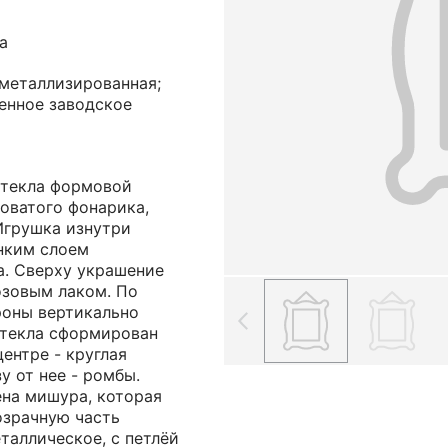
а
 металлизированная;
енное заводское
стекла формовой
оватого фонарика,
Игрушка изнутри
нким слоем
а. Сверху украшение
зовым лаком. По
роны вертикально
стекла сформирован
ентре - круглая
у от нее - ромбы.
ена мишура, которая
озрачную часть
таллическое, с петлёй