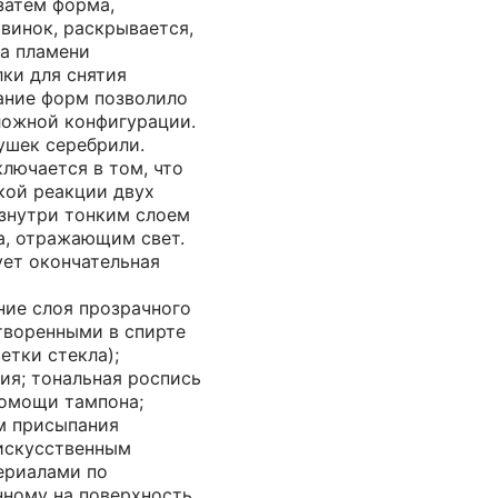
затем форма,
винок, раскрывается,
на пламени
ки для снятия
ание форм позволило
ложной конфигурации.
ушек серебрили.
лючается в том, что
кой реакции двух
знутри тонким слоем
а, отражающим свет.
ует окончательная
ние слоя прозрачного
творенными в спирте
етки стекла);
ия; тональная роспись
помощи тампона;
м присыпания
искусственным
ериалами по
нному на поверхность