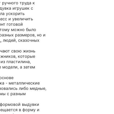
 ручного труда к
дувка игрушек с
ла ускорить
есс и увеличить
ент готовой
этому можно было
разных размеров, но и
, людей, сказочных
учают свою жизнь
ожников, которые
 из пластилина,
 модели, а затем
основе
ка - металлические
зовались либо медные,
мы с разным
 формовой выдувки
мещается в форму и