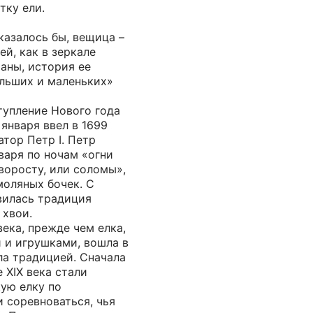
тку ели.
казалось бы, вещица –
ей, как в зеркале
аны, история ее
ольших и маленьких»
тупление Нового года
 января ввел в 1699
тор Петр I. Петр
нваря по ночам «огни
хворосту, или соломы»,
моляных бочек. С
вилась традиция
 хвои.
ека, прежде чем елка,
 и игрушками, вошла в
ла традицией. Сначала
 XIX века стали
ую елку по
 соревноваться, чья