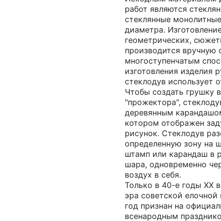
работ являются стеклян
стеклянные монолитные
диаметра. Изготовлени
геометрических, сюжет
производится вручную о
многоступенчатым спос
изготовления изделия 
стеклодув использует о
Чтобы создать грушку 
"прожектора", стеклоду
деревянным карандашом
котором отображен за
рисунок. Стеклодув раз
определенную зону на 
штамп или карандаш в 
шара, одновременно чер
воздух в себя.
Только в 40-е годы ХХ в
эра советской елочной 
год признан на официа
всенародным празднико