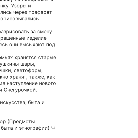
нку. Узоры и
лись через трафарет
рорисовывались
разрисовать за смену
ыкрашенные изделие
десь они высыхают под
емьях хранятся старые
бушкины шары,
ушки, светофоры,
но хранят, также, как
ия наступление нового
и Снегурочкой.
искусства, быта и
фор (Предметы
 быта и этнографии)