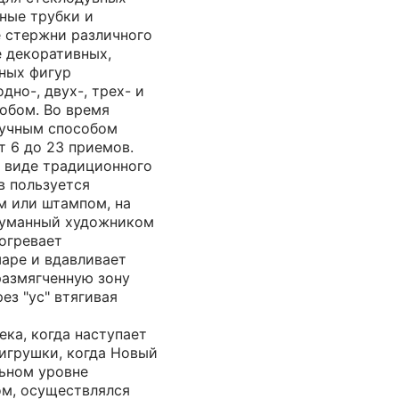
ные трубки и
 стержни различного
е декоративных,
ных фигур
дно-, двух-, трех- и
обом. Во время
ручным способом
т 6 до 23 приемов.
в виде традиционного
в пользуется
 или штампом, на
думанный художником
огревает
шаре и вдавливает
размягченную зону
ез "ус" втягивая
ека, когда наступает
игрушки, когда Новый
льном уровне
м, осуществлялся