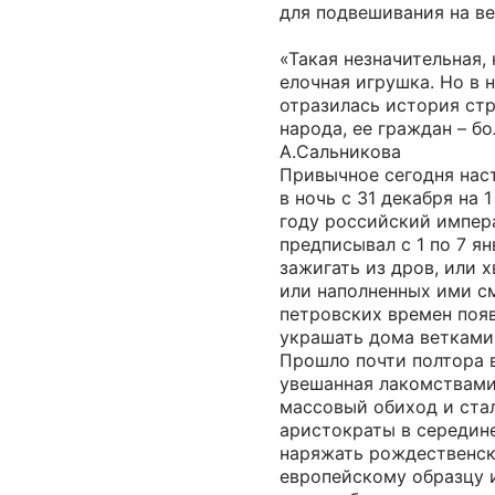
для подвешивания на ве
«Такая незначительная, 
елочная игрушка. Но в н
отразилась история стр
народа, ее граждан – б
А.Сальникова
Привычное сегодня нас
в ночь с 31 декабря на 1
году российский импера
предписывал с 1 по 7 я
зажигать из дров, или 
или наполненных ими с
петровских времен поя
украшать дома ветками
Прошло почти полтора в
увешанная лакомствами
массовый обиход и ста
аристократы в середине
наряжать рождественск
европейскому образцу и