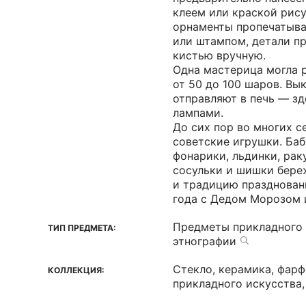
клеем или краской рису
орнаменты пропечатыва
или штампом, детали п
кистью вручную.
Одна мастерица могла 
от 50 до 100 шаров. В
отправляют в печь — з
лампами.
До сих пор во многих с
советские игрушки. Ба
фонарики, льдинки, рак
сосульки и шишки береж
и традицию празднован
года с Дедом Морозом 
Предметы прикладного 
ТИП ПРЕДМЕТА:
этнографии
Стекло, керамика, фар
КОЛЛЕКЦИЯ:
прикладного искусства,