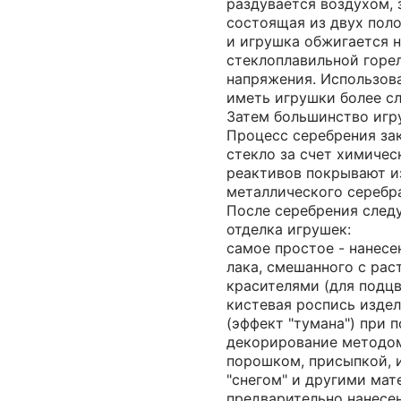
раздувается воздухом, 
состоящая из двух поло
и игрушка обжигается 
стеклоплавильной горел
напряжения. Использов
иметь игрушки более с
Затем большинство игр
Процесс серебрения зак
стекло за счет химичес
реактивов покрывают и
металлического серебр
После серебрения след
отделка игрушек:
самое простое - нанесе
лака, смешанного с рас
красителями (для подцв
кистевая роспись издел
(эффект "тумана") при 
декорирование методо
порошком, присыпкой, 
"снегом" и другими мат
предварительно нанесе