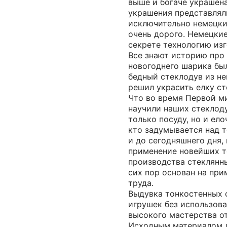
выше и богаче украшен
украшения представлял
исключительно немецки
очень дорого. Немецки
секрете технологию изг
Все знают историю про 
новогоднего шарика был
бедный стеклодув из н
решил украсить елку с
Что во время Первой м
научили наших стеклоду
только посуду, но и ел
кто задумывается над т
и до сегодняшнего дня,
применение новейших т
производства стеклянн
сих пор основан на при
труда.
Выдувка тонкостенных 
игрушек без использов
высокого мастерства от
Исходным материалом 