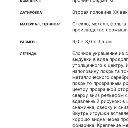
прочие предметы
КОМПЛЕКТ:
Вторая половина XX век
ДАТИРОВКА:
Стекло, металл, фольга
МАТЕРИАЛ, ТЕХНИКА:
производство промышл
9,0 x 3,0 х 3,5 см
РАЗМЕР:
Елочное украшение из 
ЛЕГЕНДА:
выдувки в виде продолг
утолщенного к центру. 
наполовину покрыта то
металлического серебр
покрыто прозрачным ро
центру прозрачной сто
сверху вниз рельефом 
вдавленный рисунок: в ц
снежинка, сверху и сниз
Внутрь игрушки вставл
хорошо видна через пр
фонарика. Крепление ме