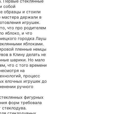
а. Первые стеклянные
и собой
е образцы и стоили
е мастера держали в
отовления игрушек.
то, что про родителем
о яблоко, и что
емецкого городка Лауш
теклянными яблоками.
ировой пленные немцы
вов в Клину делать не
очные шарики. Но мало
ем, что с того времени
 несмотря на
ехнологий, процесс
ых елочных игрушек до
менении ручного
стеклянных фигурных
ания форм требовала
 стеклодува.
для стеклодувных