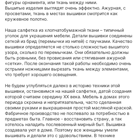
фигуры орнамента, или ткань между ними.
Вышитые изделия выглядят очень эффектно. Ажурная, с
просветами, ткань в местах вышивки смотрится как
кружевное полотно.
Наша салфетка из хлопчатобумажной ткани – типичный
уголок для украшения мебели. Детали вышивки соединены
сеткой из брид (перемычки из нитей) с паучками. Качество
вышивки определяется не столько сложностью вышитого
узора, сколько по перемычкам. Они обязательно должны
быть ровными, без провисания или стягивания ажурной
«сетки». После окончания такой работы необходимо очень
острыми ножницами вырезать ткань между элементами,
что требует хорошего освещения.
Не будем углубляться далеко в историю техники этой
вышивки, остановимся на нашей салфетке, датой создания
которой считаем середину ХХ века. Мебель в домах этого
периода скромна и непритязательна, часто сделанная
своими руками и выкрашенная простой масляной краской.
Фабричное производство не поспевало за потребностью в
предметах быта. Главное - восстановить страну, а так
хотелось наладить послевоенный мирный быт. Вышивка
создавала уют в доме. Поэтому все женщины умели
вышивать и делали это с удовольствием. В технике