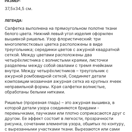
РАЗМЕР:
37,5х34,5 см.
ЛЕГЕНДА:
Салфетка выполнена на прямоугольном полотне ткани
белого цвета. Нижний левый угол изделия оформлен
вышивкой ришелье. Узор флористический: три
многолепестковых цветка расположены в виде
треугольника; серединки цветов с ажурной квадратной
сеткой. Между цветами расположены два
четырёхлистника с волнистыми краями, листочки
разделены между собой овалами с тремя ячейками
внутри. Между четырёхлистников – треугольник с
ажурной ромбовидной сеткой, Соединяет детали
композиции мозаичная ажурная сетка из крупных ячеек
неправильной формы. Края салфетки волнистые,
обработаны белыми нитками.
Ришелье (прорезная гладь) – это ажурная вышивка, в
которой детали узора соединяются бридами -
перемычками, паучками или плотно соприкасаются друг с
другом. Ее эффект состоит в легкости, прозрачности
рисунка, сочетании элементов узора, обшитых по контуру,
с вырезанными участками ткани. Вырезаются или сами