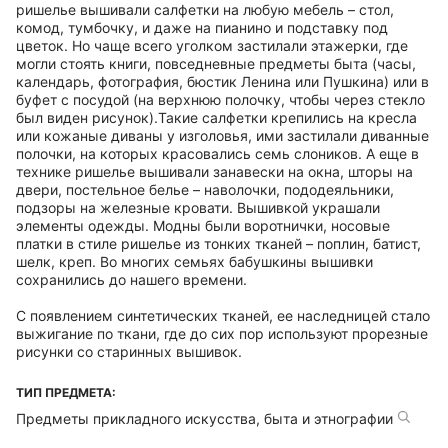
ришелье вышивали салфетки на любую мебель – стол,
комод, тумбочку, и даже на пианино и подставку под
цветок. Но чаще всего уголком застилали этажерки, где
могли стоять книги, повседневные предметы быта (часы,
календарь, фотография, бюстик Ленина или Пушкина) или в
буфет с посудой (на верхнюю полочку, чтобы через стекло
был виден рисунок).Такие салфетки крепились на кресла
или кожаные диваны у изголовья, ими застилали диванные
полочки, на которых красовались семь слоников. А еще в
технике ришелье вышивали занавески на окна, шторы на
двери, постельное белье – наволочки, пододеяльники,
подзоры на железные кровати. Вышивкой украшали
элементы одежды. Модны были воротнички, носовые
платки в стиле ришелье из тонких тканей – поплин, батист,
шелк, креп. Во многих семьях бабушкины вышивки
сохранились до нашего времени.
С появлением синтетических тканей, ее наследницей стало
выжигание по ткани, где до сих пор используют прорезные
рисунки со старинных вышивок.
ТИП ПРЕДМЕТА:
Предметы прикладного искусства, быта и этнографии