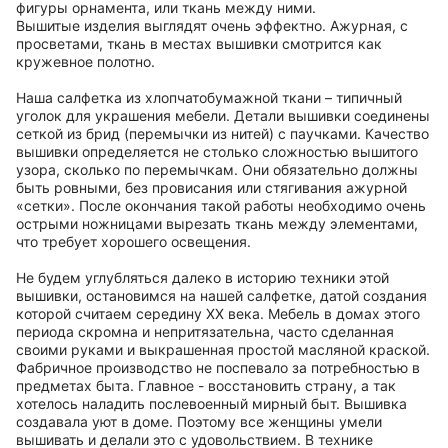
фигуры орнамента, или ткань между ними.
Вышитые изделия выглядят очень эффектно. Ажурная, с
просветами, ткань в местах вышивки смотрится как
кружевное полотно.
Наша салфетка из хлопчатобумажной ткани – типичный
уголок для украшения мебели. Детали вышивки соединены
сеткой из брид (перемычки из нитей) с паучками. Качество
вышивки определяется не столько сложностью вышитого
узора, сколько по перемычкам. Они обязательно должны
быть ровными, без провисания или стягивания ажурной
«сетки». После окончания такой работы необходимо очень
острыми ножницами вырезать ткань между элементами,
что требует хорошего освещения.
Не будем углубляться далеко в историю техники этой
вышивки, остановимся на нашей салфетке, датой создания
которой считаем середину ХХ века. Мебель в домах этого
периода скромна и непритязательна, часто сделанная
своими руками и выкрашенная простой масляной краской.
Фабричное производство не поспевало за потребностью в
предметах быта. Главное - восстановить страну, а так
хотелось наладить послевоенный мирный быт. Вышивка
создавала уют в доме. Поэтому все женщины умели
вышивать и делали это с удовольствием. В технике