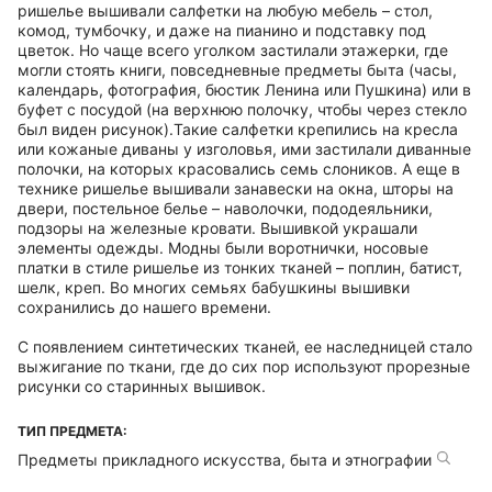
ришелье вышивали салфетки на любую мебель – стол,
комод, тумбочку, и даже на пианино и подставку под
цветок. Но чаще всего уголком застилали этажерки, где
могли стоять книги, повседневные предметы быта (часы,
календарь, фотография, бюстик Ленина или Пушкина) или в
буфет с посудой (на верхнюю полочку, чтобы через стекло
был виден рисунок).Такие салфетки крепились на кресла
или кожаные диваны у изголовья, ими застилали диванные
полочки, на которых красовались семь слоников. А еще в
технике ришелье вышивали занавески на окна, шторы на
двери, постельное белье – наволочки, пододеяльники,
подзоры на железные кровати. Вышивкой украшали
элементы одежды. Модны были воротнички, носовые
платки в стиле ришелье из тонких тканей – поплин, батист,
шелк, креп. Во многих семьях бабушкины вышивки
сохранились до нашего времени.
С появлением синтетических тканей, ее наследницей стало
выжигание по ткани, где до сих пор используют прорезные
рисунки со старинных вышивок.
ТИП ПРЕДМЕТА:
Предметы прикладного искусства, быта и этнографии