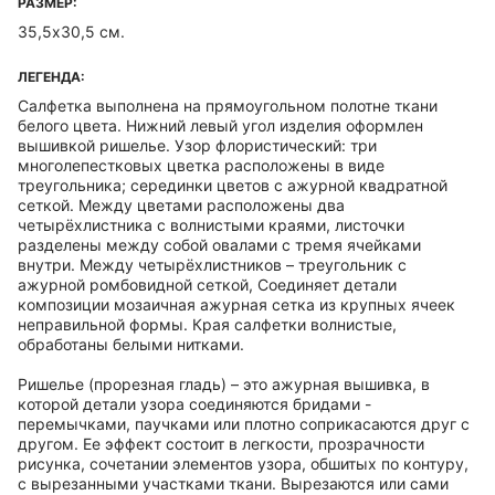
РАЗМЕР:
35,5х30,5 см.
ЛЕГЕНДА:
Салфетка выполнена на прямоугольном полотне ткани
белого цвета. Нижний левый угол изделия оформлен
вышивкой ришелье. Узор флористический: три
многолепестковых цветка расположены в виде
треугольника; серединки цветов с ажурной квадратной
сеткой. Между цветами расположены два
четырёхлистника с волнистыми краями, листочки
разделены между собой овалами с тремя ячейками
внутри. Между четырёхлистников – треугольник с
ажурной ромбовидной сеткой, Соединяет детали
композиции мозаичная ажурная сетка из крупных ячеек
неправильной формы. Края салфетки волнистые,
обработаны белыми нитками.
Ришелье (прорезная гладь) – это ажурная вышивка, в
которой детали узора соединяются бридами -
перемычками, паучками или плотно соприкасаются друг с
другом. Ее эффект состоит в легкости, прозрачности
рисунка, сочетании элементов узора, обшитых по контуру,
с вырезанными участками ткани. Вырезаются или сами