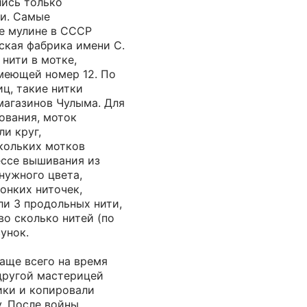
лись только
и. Самые
е мулине в СССР
ская фабрика имени С.
 нити в мотке,
имеющей номер 12. По
ц, такие нитки
магазинов Чулыма. Для
ования, моток
ли круг,
кольких мотков
ессе вышивания из
нужного цвета,
онких ниточек,
ли 3 продольных нити,
во сколько нитей (по
унок.
аще всего на время
другой мастерицей
ики и копировали
. После войны