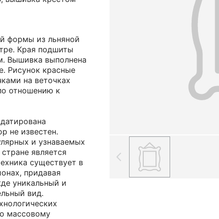
й формы из льняной
тре. Края подшиты
м. Вышивка выполнена
е. Рисунок красные
чками на веточках
по отношению к
 датирована
ор не известен.
улярных и узнаваемых
 стране является
техника существует в
ионах, придавая
де уникальный и
ельный вид.
хнологических
ло массовому