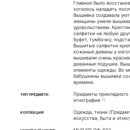
Главное было восстанов
хотелось наладить пос
Вышивка создавала уют
женщины умели вышиват
удовольствием. Крести
салфетки на любую друг
буфет, тумбочку, подста
Вышитые салфетки креп
кожаные диваны у изго
вышивали очень красив
диванные подушки. Вы
элементы одежды. Во м
бабушкины вышивки сох
времени.
Предметы прикладного 
ТИП ПРЕДМЕТА:
этнографии
Одежда, ткани (Предме
КОЛЛЕКЦИЯ:
искусства, быта и этно