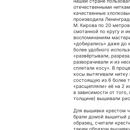
нашей стране пользова
отечественными ниткам
качественные хлопковы
производила Ленинград
М. Кирова по 20 метров
смотанной по кругу и 
воспоминаниям мастери
«добирались» даже до 
более удобного использ
«развёртывали, разреза
разворачивали и из нес
сплетали косу». В проц
косы вытягивали нитку 
состоящую из 6 более т
«расщепляли» её на 2 и
в зависимости от того, 
толщине) вышивали рис
Для вышивки крестом ч
брали домой вышитый 
образец, считали крест
таким образом вышивку