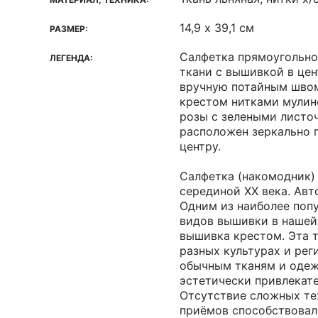
14,9 х 39,1 см
РАЗМЕР:
Салфетка прямоугольно
ЛЕГЕНДА:
ткани с вышивкой в цен
вручную потайным шво
крестом нитками мулин
розы с зелеными листо
расположен зеркально 
центру.
Салфетка (накомодник)
серединой ХХ века. Авт
Одним из наиболее поп
видов вышивки в нашей
вышивка крестом. Эта 
разных культурах и рег
обычным тканям и одеж
эстетически привлекат
Отсутствие сложных те
приёмов способствова