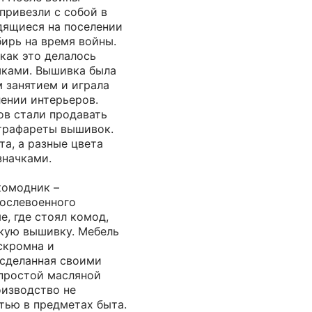
привезли с собой в
дящиеся на поселении
ирь на время войны.
как это делалось
ками. Вышивка была
 занятием и играла
ении интерьеров.
ов стали продавать
 трафареты вышивок.
та, а разные цвета
значками.
комодник –
послевоенного
е, где стоял комод,
кую вышивку. Мебель
скромна и
 сделанная своими
простой масляной
оизводство не
тью в предметах быта.