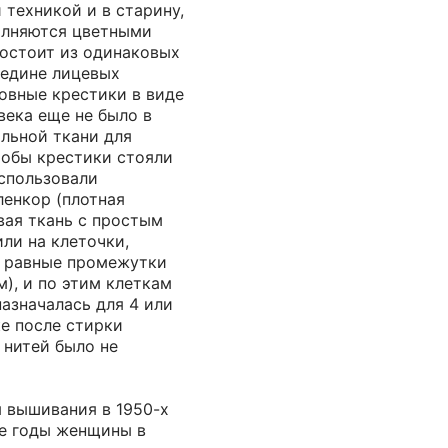
техникой и в старину,
полняются цветными
состоит из одинаковых
едине лицевых
овные крестики в виде
века еще не было в
льной ткани для
тобы крестики стояли
использовали
ленкор (плотная
вая ткань с простым
или на клеточки,
з равные промежутки
м), и по этим клеткам
азначалась для 4 или
е после стирки
 нитей было не
 вышивания в 1950-х
те годы женщины в