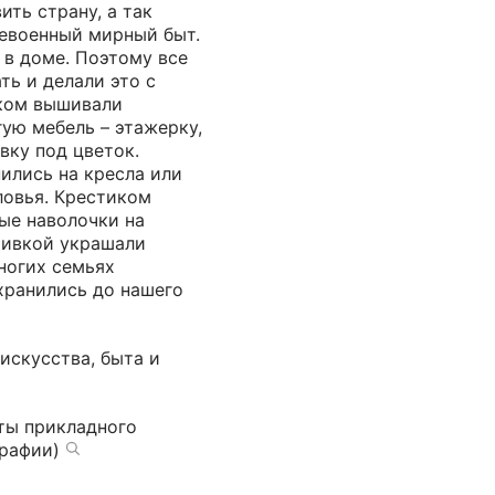
ить страну, а так
левоенный мирный быт.
 в доме. Поэтому все
ь и делали это с
ком вышивали
ую мебель – этажерку,
вку под цветок.
ились на кресла или
ловья. Крестиком
ые наволочки на
шивкой украшали
ногих семьях
ранились до нашего
искусства, быта и
ты прикладного
графии)