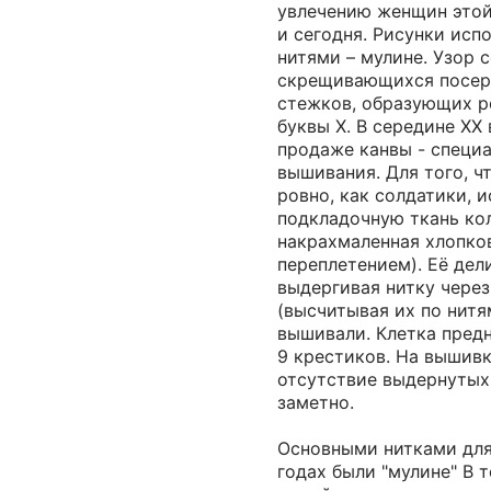
увлечению женщин этой 
и сегодня. Рисунки ис
нитями – мулине. Узор 
скрещивающихся посер
стежков, образующих р
буквы Х. В середине ХХ 
продаже канвы - специа
вышивания. Для того, ч
ровно, как солдатики, 
подкладочную ткань ко
накрахмаленная хлопко
переплетением). Её дел
выдергивая нитку чере
(высчитывая их по нитя
вышивали. Клетка предн
9 крестиков. На вышивк
отсутствие выдернутых
заметно.
Основными нитками для
годах были "мулине" В 