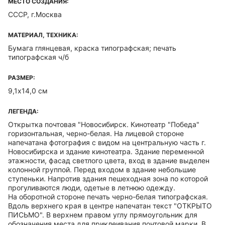
МЕСТО СОЗДАНИЯ:
СССР, г.Москва
МАТЕРИАЛ, ТЕХНИКА:
Бумага глянцевая, краска типографская; печать
типографская ч/б
РАЗМЕР:
9,1х14,0 см
ЛЕГЕНДА:
Открытка почтовая "Новосибирск. Кинотеатр "Победа"
горизонтальная, черно-белая. На лицевой стороне
напечатана фотография с видом на центральную часть г.
Новосибирска и здание кинотеатра. Здание переменной
этажности, фасад светлого цвета, вход в здание выделен
колонной группой. Перед входом в здание небольшие
ступеньки. Напротив здания пешеходная зона по которой
прогуливаются люди, одетые в летнюю одежду.
На оборотной стороне печать черно-белая типографская.
Вдоль верхнего края в центре напечатан текст "ОТКРЫТО
ПИСЬМО". В верхнем правом углу прямоугольник для
обозначения места для приклеивания почтовой марки. В