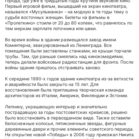
города, где уже в тридцатые годы крутили звуковое кино.
Первый игровой фильм, вышедший на экран кинотеатра,
назывался «Мусульманка» - на модную в те годы тему о
судьбе восточных женщин. Билеты на фильмы в
«Пролеткино» стоили от 20 до 80 копеек, что равнялось по
тем меркам зарплате лоточника или швеи.
Во время войны в здании размещался завод имени
Коминтерна, эвакуированный из Ленинграда. Все
помещения были заставлены станками, из крыши торчали
трубы. Там, где раньше смеялись над кинокомедиями,
теперь делали войсковые радиостанции для фронта. После
войны здание пришлось отстраивать заново.
К середине 1990-х годов здание кинотеатра из-за ветхости
и аварийности было закрыто на 15 лет. Для
восстановления была приглашена творческая команда
архитекторов из Италии, Америки, Финляндии и Эстонии.
Лепнину, украшающую интерьер и значительно
пострадавшую за годы постсоветских кризисов, решено
было восстановить в первозданном виде. Также оставили
белоснежные колосья, пятиконечные звезды, фигурные
деревянные двери и прочие элементы советского периода.
На открытие новой «Победы» в 2006 году приезжал Никита