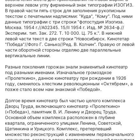
верхнем левом углу фирменный знак типографии ИЗОГИЗ.
В правой части пять строк для заполнения рукописным
текстом с печатными надписями: "Куда", "Кому". Под ними
данные типографии с три строки "фотостудия Изогиза.
Москва. 1954 г.//А02345. 15/II 1954 г. Изд. № 2634-ф.//
Эксперим. тип. Зак. 272. Т. 10 000. Ц. 75 к.". В нижней
левой части текст в две строки "Новосибирск. Кинотетар
"Победа"//Фото Г. Санько//Ред. В. Колчин". Правую от левой
части оборотной стороны отделяю две параллельные
вертикальные линии.
Разные поколения горожан знали знаменитый кинотеатр
под разными именами. Изначальное громоздкое
«Пролеткино», данное кинотеатру при рождении в 1926
году, сменилось хлестким революционным «Октябрем», а
позже стало всем нам знакомой «Победой».
Долгое время кинотеатр был частью целого комплекса
Дворц Труда, включающего кинотеатр «Пролеткино»
(«Победа»), памятник В. И. Ленину и Дворец Труда.
Основной объем комплекса расположен в глубине
квартала, ограниченного улицами Ленина, Советской,
Щетинкина и Урицкого. Комплекс, претерпевший
множество реконструкций с изменением первоначального
назначения, создан в эпоху постреволюционной романтики