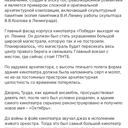
и является примером сложной и оригинальной
архитектурной композиции, включающей скульптурный
памятник (копия памятника В.И.Ленину работы скульптора
В.В.Козлова в Ленинграде).
Главный фасад корпуса кинотеатра «Победа» выходит на
ул. Ленина. Он должен был стать украшением большой
широкой магистрали, которую так и не построили.
Планировалось, что магистраль будет пересекать весь
центр правого берега и связывать Главный вокзал с
местом, где сейчас стоит ГПНТБ.
По задумке архитектора, с высоты птичьего полета форма
здания кинотеатра должна была напоминать серп и молот,
но из-за постоянных пристроек архитектурная
целостность со временем потерялась.
Дворец Труда, как единый ансамбль, просуществовал
девять лет, после чего был условно разделен, а здание
самого кинотеатра серьезно реконструировано и получило
новое имя – «Октябрь».
До войны в фойе кинотеатра звучал джаз в исполнении
живого оркестра. Тогда это был самый большой кинотеатр