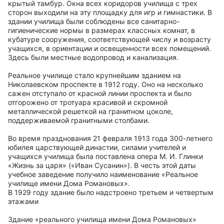
крытый тамбур. Окна всех коридоров училища с трех
сторон выходили на эту площадку для игр и гимнастики. В
здании училища были соблюдены все санитарно-
гигиенические нормы в размерах классных комнат, в
кубатуре сооружения, соответствующей числу и возрасту
учащихся, в ориентации и освещенности всех помещений.
Здесь были местные водопровод и канализация.
Реальное училище стало крупнейшим зданием на
Николаевском проспекте в 1912 году. Оно на несколько
сажен отступало от красной линии проспекта и было
отгорожено от тротуара красивой и скромной
металлической решеткой на гранитном цоколе,
поддерживаемой гранитными столбами.
Во время празднования 21 февраля 1913 года 300-летнего
юбилея царствующей династии, силами учителей и
учащихся училища была поставлена опера М. И. Глинки
«Жизнь за царя» («Иван Сусанин»). В честь этой даты
учебное заведение получило наименование «Реальное
училище имени Дома Романовых».
В 1929 году здание было надстроено третьем и четвертым
этажами
Здание «реального училища имени Дома Романовых»