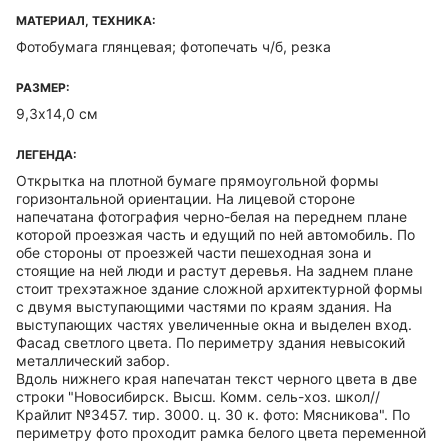
МАТЕРИАЛ, ТЕХНИКА:
Фотобумага глянцевая; фотопечать ч/б, резка
РАЗМЕР:
9,3х14,0 см
ЛЕГЕНДА:
Открытка на плотной бумаге прямоугольной формы
горизонтальной ориентации. На лицевой стороне
напечатана фотография черно-белая на переднем плане
которой проезжая часть и едущий по ней автомобиль. По
обе стороны от проезжей части пешеходная зона и
стоящие на ней люди и растут деревья. На заднем плане
стоит трехэтажное здание сложной архитектурной формы
с двумя выступающими частями по краям здания. На
выступающих частях увеличенные окна и выделен вход.
Фасад светлого цвета. По периметру здания невысокий
металлический забор.
Вдоль нижнего края напечатан текст черного цвета в две
строки "Новосибирск. Высш. Комм. сель-хоз. школ//
Крайлит №3457. тир. 3000. ц. 30 к. фото: Мясникова". По
периметру фото проходит рамка белого цвета переменной