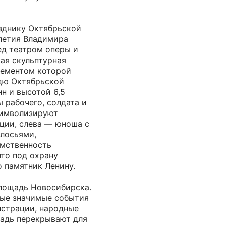
азднику Октябрьской
-летия Владимира
ед театром оперы и
ая скульптурная
лементом которой
дю Октябрьской
н и высотой 6,5
 рабочего, солдата и
символизируют
ции, слева — юноша с
олосьями,
мственность
что под охрану
о памятник Ленину.
площадь Новосибирска.
мые значимые события
нстрации, народные
щадь перекрывают для