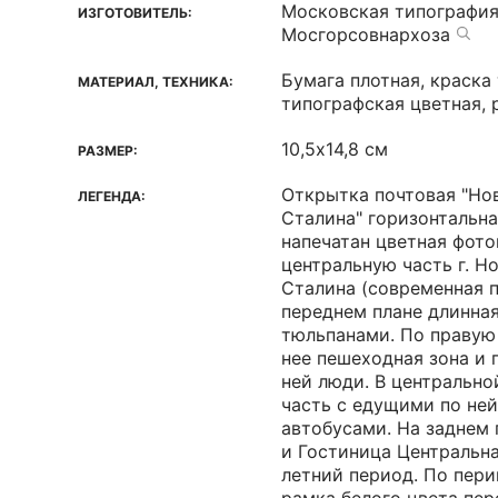
Московская типографи
ИЗГОТОВИТЕЛЬ:
Мосгорсовнархоза
Бумага плотная, краска
МАТЕРИАЛ, ТЕХНИКА:
типографская цветная, 
10,5х14,8 см
РАЗМЕР:
Открытка почтовая "Но
ЛЕГЕНДА:
Сталина" горизонтальна
напечатан цветная фото
центральную часть г. Н
Сталина (современная п
переднем плане длинна
тюльпанами. По правую
нее пешеходная зона и
ней люди. В центрально
часть с едущими по не
автобусами. На заднем 
и Гостиница Центральна
летний период. По пер