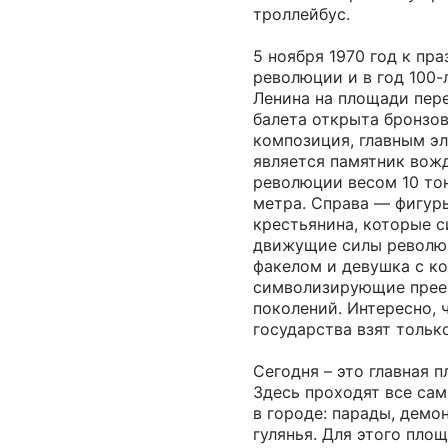
троллейбус.
5 ноября 1970 год к пр
революции и в год 100
Ленина на площади пер
балета открыта бронзов
композиция, главным э
является памятник вож
революции весом 10 тон
метра. Справа — фигуры
крестьянина, которые 
движущие силы револю
факелом и девушка с к
символизирующие прее
поколений. Интересно, 
государства взят тольк
Сегодня – это главная 
Здесь проходят все са
в городе: парады, демо
гулянья. Для этого пло