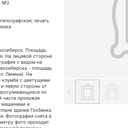
я №2
 типографская; печать
резка
восибирск. Площадь
я. На лицевой стороне
графия с видом на
овосибирска - площадь
л. Ленина). На
я клумба с цветущими
 и левую стороны от
 прогуливающиеся по
й части проезжая
й машинами и
плане здание Госбанка
я. Фотография снята в
иметру фото проходит