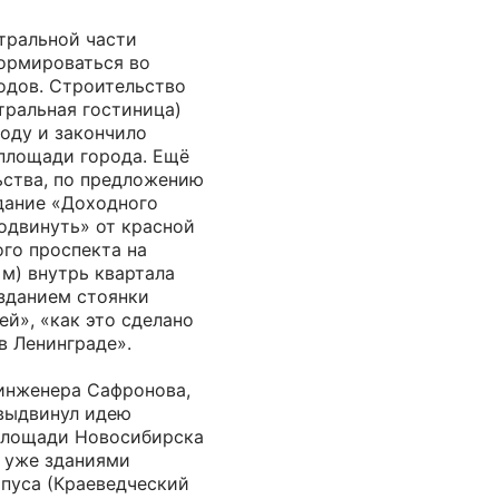
тральной части
ормироваться во
одов. Строительство
тральная гостиница)
году и закончило
площади города. Ещё
ьства, по предложению
дание «Доходного
одвинуть» от красной
го проспекта на
 м) внутрь квартала
 зданием стоянки
й», «как это сделано
в Ленинграде».
инженера Сафронова,
 выдвинул идею
площади Новосибирска
уже зданиями
рпуса (Краеведческий