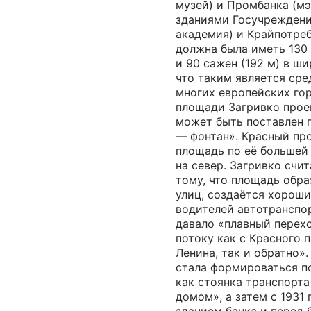
музей) и Промбанка (м
зданиями Госучреждени
академия) и Крайпотре
должна была иметь 130 
и 90 сажен (192 м) в ши
что таким является ср
многих европейских гор
площади Загривко проек
может быть поставлен п
— фонтан». Красный пр
площадь по её большей
на север. Загривко счит
тому, что площадь обра
улиц, создаётся хороши
водителей автотранспор
давало «плавный пере
потоку как с Красного 
Ленина, так и обратно»
стала формироваться п
как стоянка транспорт
домом», а затем с 1931 