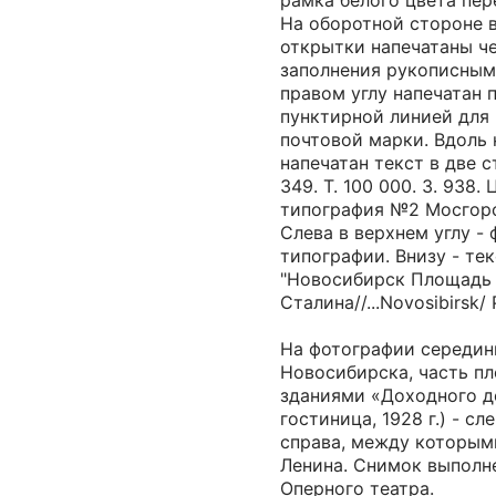
рамка белого цвета пе
На оборотной стороне 
открытки напечатаны ч
заполнения рукописным
правом углу напечатан 
пунктирной линией для
почтовой марки. Вдоль 
напечатан текст в две ст
349. Т. 100 000. З. 938.
типография №2 Мосгорс
Слева в верхнем углу -
типографии. Внизу - тек
"Новосибирск Площадь
Сталина//...Novosibirsk/ P
На фотографии середины
Новосибирска, часть п
зданиями «Доходного д
гостиница, 1928 г.) - сл
справа, между которым
Ленина. Снимок выполн
Оперного театра.