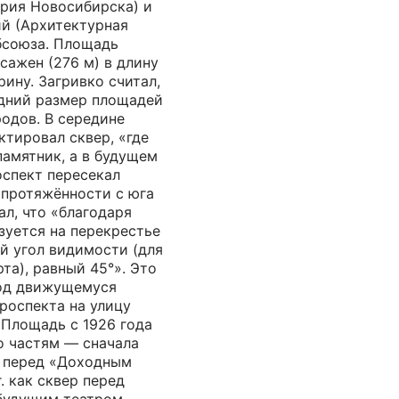
эрия Новосибирска) и
й (Архитектурная
бсоюза. Площадь
сажен (276 м) в длину
рину. Загривко считал,
едний размер площадей
одов. В середине
тировал сквер, «где
амятник, а в будущем
оспект пересекал
 протяжённости с юга
ал, что «благодаря
зуется на перекрестье
й угол видимости (для
та), равный 45°». Это
ход движущемуся
проспекта на улицу
. Площадь с 1926 года
о частям — сначала
а перед «Доходным
г. как сквер перед