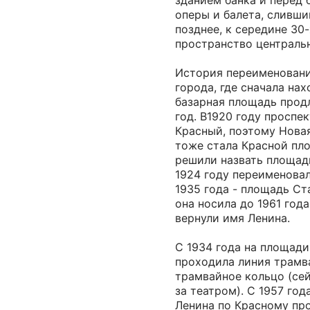
зданием банка и перед
оперы и балета, сливш
позднее, к середине 30-
пространство централь
История переименовани
города, где сначала на
базарная площадь продл
год. В1920 году проспе
Красный, поэтому Нова
тоже стала Красной пло
решили назвать площад
1924 году переименовал
1935 года - площадь Ст
она носила до 1961 года
вернули имя Ленина.
С 1934 года на площади
проходила линия трамв
трамвайное кольцо (се
за театром). С 1957 го
Ленина по Красному пр