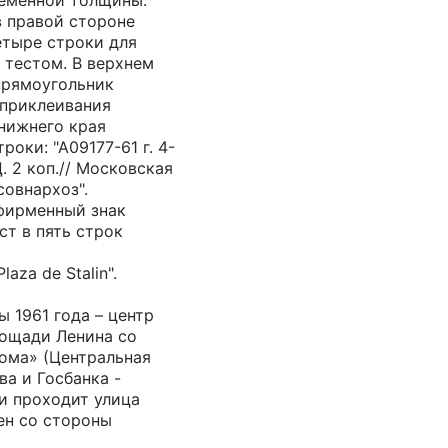
ременной толщины.
в правой стороне
етыре строки для
 тестом. В верхнем
прямоугольник
 приклеивания
нижнего края
роки: "А09177-61 г. 4-
 Ц. 2 коп.// Московская
овнархоз".
 фирменный знак
ст в пять строк
laza de Stalin".
 1961 года – центр
лощади Ленина со
ома» (Центральная
ева и Госбанка -
и проходит улица
ен со стороны