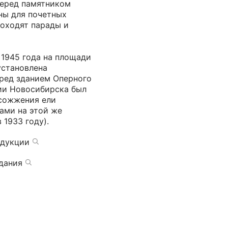
перед памятником
ны для почетных
роходят парады и
 1945 года на площади
установлена
еред зданием Оперного
рии Новосибирска был
 сожжения ели
ами на этой же
 1933 году).
одукции
дания