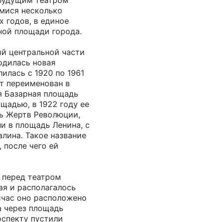
 будущим театром
имися несколько
х годов, в единое
ной площади города.
й центральной части
ходилась новая
илась с 1920 по 1961
кт переименован в
я Базарная площадь
щадью, в 1922 году ее
ь Жертв Революции,
и в площадь Ленина, с
алина. Такое название
, после чего ей
 перед театром
ая и располагалось
йчас оно расположено
да через площадь
оспекту пустили