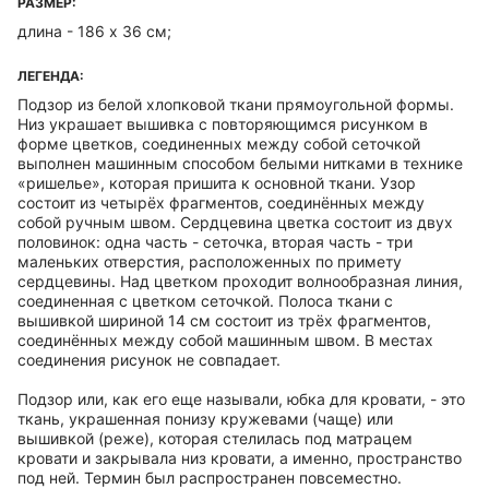
РАЗМЕР:
длина - 186 х 36 см;
ЛЕГЕНДА:
Подзор из белой хлопковой ткани прямоугольной формы.
Низ украшает вышивка с повторяющимся рисунком в
форме цветков, соединенных между собой сеточкой
выполнен машинным способом белыми нитками в технике
«ришелье», которая пришита к основной ткани. Узор
состоит из четырёх фрагментов, соединённых между
собой ручным швом. Сердцевина цветка состоит из двух
половинок: одна часть - сеточка, вторая часть - три
маленьких отверстия, расположенных по примету
сердцевины. Над цветком проходит волнообразная линия,
соединенная с цветком сеточкой. Полоса ткани с
вышивкой шириной 14 см состоит из трёх фрагментов,
соединённых между собой машинным швом. В местах
соединения рисунок не совпадает.
Подзор или, как его еще называли, юбка для кровати, - это
ткань, украшенная понизу кружевами (чаще) или
вышивкой (реже), которая стелилась под матрацем
кровати и закрывала низ кровати, а именно, пространство
под ней. Термин был распространен повсеместно.