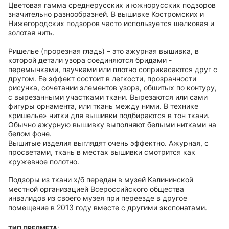
Цветовая гамма среднерусских и южнорусских подзоров
значительно разнообразней. В вышивке Костромских и
Нижегородских подзоров часто используется шелковая и
золотая нить.
Ришелье (прорезная гладь) – это ажурная вышивка, в
которой детали узора соединяются бридами -
перемычками, паучками или плотно соприкасаются друг с
другом. Ее эффект состоит в легкости, прозрачности
рисунка, сочетании элементов узора, обшитых по контуру,
с вырезанными участками ткани. Вырезаются или сами
фигуры орнамента, или ткань между ними. В технике
«ришелье» нитки для вышивки подбираются в тон ткани.
Обычно ажурную вышивку выполняют белыми нитками на
белом фоне.
Вышитые изделия выглядят очень эффектно. Ажурная, с
просветами, ткань в местах вышивки смотрится как
кружевное полотно.
Подзоры из ткани х/б передан в музей Калининской
местной организацией Всероссийского общества
инвалидов из своего музея при переезде в другое
помещение в 2013 году вместе с другими экспонатами.
ТИП ПРЕДМЕТА: