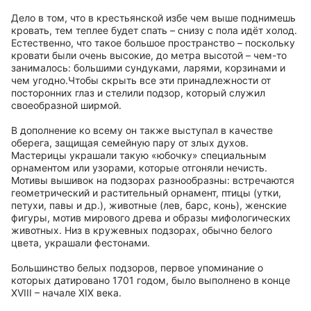
Дело в том, что в крестьянской избе чем выше поднимешь
кровать, тем теплее будет спать – снизу с пола идёт холод.
Естественно, что такое большое пространство – поскольку
кровати были очень высокие, до метра высотой – чем-то
занималось: большими сундуками, ларями, корзинами и
чем угодно.Чтобы скрыть все эти принадлежности от
посторонних глаз и стелили подзор, который служил
своеобразной ширмой.
В дополнение ко всему он также выступал в качестве
оберега, защищая семейную пару от злых духов.
Мастерицы украшали такую «юбочку» специальным
орнаментом или узорами, которые отгоняли нечисть.
Мотивы вышивок на подзорах разнообразны: встречаются
геометрический и растительный орнамент, птицы (утки,
петухи, павы и др.), животные (лев, барс, конь), женские
фигуры, мотив мирового древа и образы мифологических
животных. Низ в кружевных подзорах, обычно белого
цвета, украшали фестонами.
Большинство белых подзоров, первое упоминание о
которых датировано 1701 годом, было выполнено в конце
XVIII – начале XIX века.