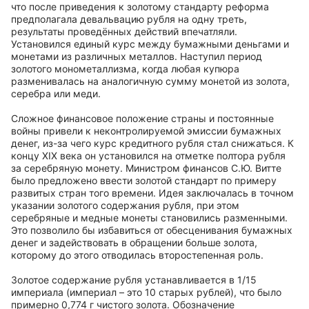
что после приведения к золотому стандарту реформа
предполагала девальвацию рубля на одну треть,
результаты проведённых действий впечатляли.
Установился единый курс между бумажными деньгами и
монетами из различных металлов. Наступил период
золотого монометаллизма, когда любая купюра
разменивалась на аналогичную сумму монетой из золота,
серебра или меди.
Сложное финансовое положение страны и постоянные
войны привели к неконтролируемой эмиссии бумажных
денег, из-за чего курс кредитного рубля стал снижаться. К
концу XIX века он установился на отметке полтора рубля
за серебряную монету. Министром финансов С.Ю. Витте
было предложено ввести золотой стандарт по примеру
развитых стран того времени. Идея заключалась в точном
указании золотого содержания рубля, при этом
серебряные и медные монеты становились разменными.
Это позволило бы избавиться от обесценивания бумажных
денег и задействовать в обращении больше золота,
которому до этого отводилась второстепенная роль.
Золотое содержание рубля устанавливается в 1/15
империала (империал – это 10 старых рублей), что было
примерно 0,774 г чистого золота. Обозначение