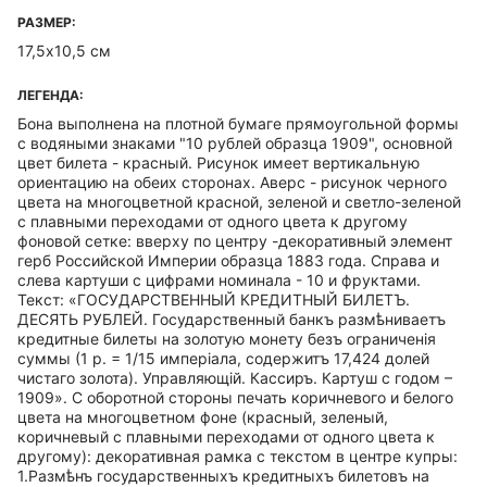
РАЗМЕР:
17,5х10,5 см
ЛЕГЕНДА:
Бона выполнена на плотной бумаге прямоугольной формы
с водяными знаками "10 рублей образца 1909", основной
цвет билета - красный. Рисунок имеет вертикальную
ориентацию на обеих сторонах. Аверс - рисунок черного
цвета на многоцветной красной, зеленой и светло-зеленой
с плавными переходами от одного цвета к другому
фоновой сетке: вверху по центру -декоративный элемент
герб Российской Империи образца 1883 года. Справа и
слева картуши с цифрами номинала - 10 и фруктами.
Текст: «ГОСУДАРСТВЕННЫЙ КРЕДИТНЫЙ БИЛЕТЪ.
ДЕСЯТЬ РУБЛЕЙ. Государственный банкъ размѣниваетъ
кредитные билеты на золотую монету безъ ограниченія
суммы (1 р. = 1/15 имперіала, содержитъ 17,424 долей
чистаго золота). Управляющій. Кассиръ. Картуш с годом –
1909». С оборотной стороны печать коричневого и белого
цвета на многоцветном фоне (красный, зеленый,
коричневый с плавными переходами от одного цвета к
другому): декоративная рамка с текстом в центре купры:
1.Размѣнъ государственныхъ кредитныхъ билетовъ на