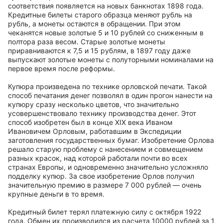
соответствия появляется на новых банкнотах 1898 года.
Кредитные билеты старого образца меняют рубль на
рубль, а монеты остаются в обращении. При этом
чеканятся новые золотые 5 и 10 рублей со сниженным в
полтора раза весом. Старые золотые монеты
приравниваются к 7,5 и 15 рублям, в 1897 году даже
выпускают золотые монеты с полуторными номиналами на
первое время после реформы.
Купюра произведена по технике орловской печати. Такой
способ печатания денег позволял в один прогон нанести на
купюру сразу несколько цветов, что значительно
усовершенствовало технику производства денег. Этот
способ изобретен был в конце XIX века Иваном
Ивановичем Орловым, работавшим в Экспедиции
заготовления государственных бумаг. Изобретение Орлова
решало старую проблему с нанесением и совмещением
разных красок, над которой работали почти во всех
странах Европы, и одновременно значительно усложняло
подделку купюр. За свое изобретение Орлов получил
значительную премию в размере 7 000 рублей — очень
крупные деньги в то время.
Кредитный билет терял платежную силу с октября 1922
года. Обмен их производился из расчета 10000 рублей за 1