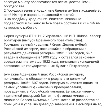
золотую монету обеспечивается всемъ достояніемъ
государства.
2.Государственные кредитные билеты имѣютъ хожденіе во
всей Имперіи наравнѣ съ золотой монетой.
3.За поддѣлку кредитныхъ билетовъ виновные
подвергаются лишенію всѣхъ правъ состоянія и ссылкѣ въ
каторжную работу».
Серия купюры ЛТ 111112 Управляющий И.П. Шипов, Кассир
Богатырев (выпуск Временного правительства).
Государственный кредитный билет Десять рублей
Российской империи, появившийся в обращении в
результате денежной реформы 1895–1897 годов, был
введен в обращение в 1909 году и оставался законным
средством платежа до 1922 года, печатался экспедицией
заготовления государственных бумаг в Петрограде.
Бумажный денежный знак Российской империи,
появившийся в обращении в результате денежной
реформы 1895–1897 годов. Реформа считается одним из
самых успешных финансовых преобразований,
проведённых в Российской империи. Её также именуют
«денежной реформой Витте» по фамилии министра
финансов Сергея Юльевича Витте, который разработал её
принципы и успешно довёл до завершения. Несмотря на то,