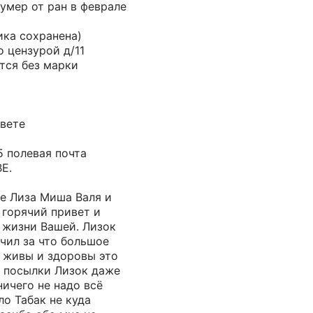
 умер от ран в феврале
ика сохранена)
 цензурой д/11
тся без марки
авете
5 полевая почта
Е.
е Лиза Миша Валя и
 горячий привет и
 жизни Вашей. Лизок
чил за что большое
е живы и здоровы это
и посылки Лизок даже
ничего не надо всё
ло Табак не куда