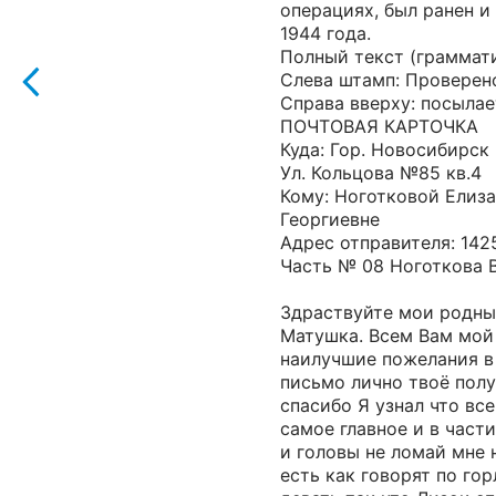
операциях, был ранен и
1944 года.
Полный текст (граммат
Слева штамп: Проверено
Справа вверху: посылае
ПОЧТОВАЯ КАРТОЧКА
Куда: Гор. Новосибирск
Ул. Кольцова №85 кв.4
Кому: Ноготковой Елиз
Георгиевне
Адрес отправителя: 142
Часть № 08 Ноготкова В
Здраствуйте мои родны
Матушка. Всем Вам мой
наилучшие пожелания в
письмо лично твоё полу
спасибо Я узнал что вс
самое главное и в част
и головы не ломай мне 
есть как говорят по гор