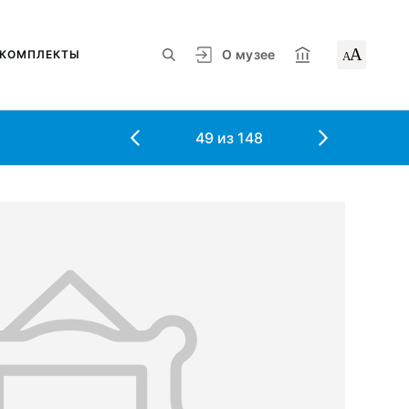
А
О музее
КОМПЛЕКТЫ
А
49
из
148