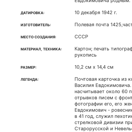
Евдокимовича родным.
10 декабря 1942 г.
ДАТИРОВКА:
Полевая почта 1425,ча
ИЗГОТОВИТЕЛЬ:
СССР
МЕСТО СОЗДАНИЯ:
Картон; печать типогра
МАТЕРИАЛ, ТЕХНИКА:
рукопись
10,2 см x 14,4 см
РАЗМЕР:
Почтовая карточка из 
ЛЕГЕНДА:
Василия Евдокимовича.
насчитывает около 60 п
отрывков писем с фронт
фотографии его, его же
Евдокимович - ровесник
в 41 год, служил пехоти
стрелковой дивизии пр
Старорусской и Невель