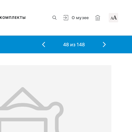
А
О музее
КОМПЛЕКТЫ
А
48
из
148