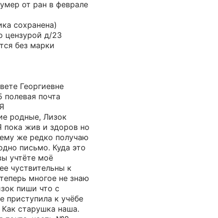
 умер от ран в феврале
ика сохранена)
о цензурой д/23
тся без марки
вете Георгиевне
5 полевая почта
Я
ие родные, Лизок
 пока жив и здоров но
чему же редко получаю
одно письмо. Куда это
вы учтёте моё
ее чуствительны к
теперь многое не знаю
изок пиши что с
е приступила к учёбе
. Как старушка наша.