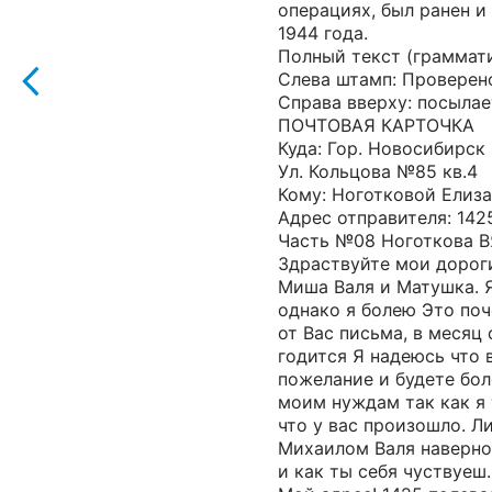
операциях, был ранен и
1944 года.
Полный текст (граммат
Слева штамп: Проверен
Справа вверху: посылае
ПОЧТОВАЯ КАРТОЧКА
Куда: Гор. Новосибирск
Ул. Кольцова №85 кв.4
Кому: Ноготковой Елиза
Адрес отправителя: 142
Часть №08 Ноготкова В
Здраствуйте мои дорог
Миша Валя и Матушка. Я
однако я болею Это по
от Вас письма, в месяц 
годится Я надеюсь что 
пожелание и будете бол
моим нуждам так как я 
что у вас произошло. Л
Михаилом Валя наверно
и как ты себя чуствуеш