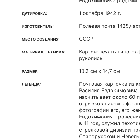
Евдокимовича родным.
1 октября 1942 г.
ДАТИРОВКА:
Полевая почта 1425,ча
ИЗГОТОВИТЕЛЬ:
СССР
МЕСТО СОЗДАНИЯ:
Картон; печать типогра
МАТЕРИАЛ, ТЕХНИКА:
рукопись
10,2 см x 14,7 см
РАЗМЕР:
Почтовая карточка из 
ЛЕГЕНДА:
Василия Евдокимовича.
насчитывает около 60 п
отрывков писем с фронт
фотографии его, его же
Евдокимович - ровесник
в 41 год, служил пехоти
стрелковой дивизии пр
Старорусской и Невель