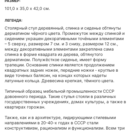
РАЗМЕР:
101,0 х 35,0 х 42,0 см.
ЛЕГЕНДА:
Столярный стул деревянный, спинка и сиденье обтянуты
дерматином чёрного цвета. Промежуток между спинкой и
сидением украшен декоративными точёными элементами
– 5 сверху, размером 7 см. и 3 снизу, размером 12 см.,
между декоративными элементами закреплена сама
спинка в форме квадрата из дерева, обтянутого
дерматином. Полужёсткое сиденье, имеет форму
трапеции. Основание спинки является продолжением
квадратных задних ножек, передние ножки - круглые в
виде точеных балясин, на концах которых надеты
латунные кольца. Древесина крепкая, тёмного цвета.
Типичный образец мебельной промышленности СССР
довоенного периода. Такие стулья стояли в различных
государственных учреждениях, домах культуры, а также в
квартирах горожан.
Также, как и в архитектуре, лидирующими стилевыми
направлениями в 20-40-х годах в СССР стали
конструктивизм, рационализм и функционализм. Всем три