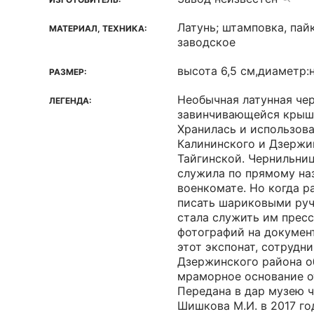
Латунь; штамповка, пай
МАТЕРИАЛ, ТЕХНИКА:
заводское
высота 6,5 см,диаметр:н
РАЗМЕР:
Необычная латунная че
ЛЕГЕНДА:
завинчивающейся крыш
Хранилась и использов
Калининского и Дзержин
Тайгинской. Чернильни
служила по прямому на
военкомате. Но когда р
писать шариковыми руч
стала служить им прес
фотографий на докумен
этот экспонат, сотрудн
Дзержинского района о
мраморное основание о
Передана в дар музею 
Шишкова М.И. в 2017 го