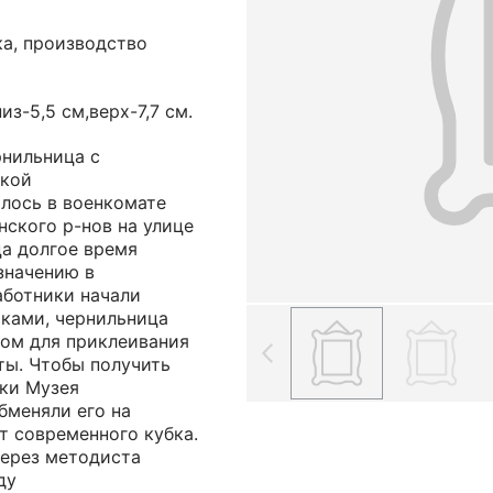
ка, производство
из-5,5 см,верх-7,7 см.
рнильница с
кой
алось в военкомате
ского р-нов на улице
ца долгое время
значению в
аботники начали
ками, чернильница
сом для приклеивания
ты. Чтобы получить
ики Музея
бменяли его на
т современного кубка.
через методиста
ду