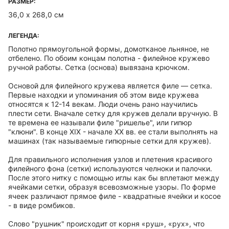
РАЗМЕР:
36,0 х 268,0 см
ЛЕГЕНДА:
Полотно прямоугольной формы, домотканое льняное, не
отбелено. По обоим концам полотна - филейное кружево
ручной работы. Сетка (основа) вывязана крючком.
Основой для филейного кружева является филе — сетка.
Первые находки и упоминания об этом виде кружева
относятся к 12-14 векам. Люди очень рано научились
плести сети. Вначале сетку для кружев делали вручную. В
те времена ее называли филе "ришелье", или гипюр
"клюни". В конце XIX - начале XX вв. ее стали выполнять на
машинах (так называемые гипюрные сетки для кружев).
Для правильного исполнения узлов и плетения красивого
филейного фона (сетки) используются челноки и палочки.
После этого нитку с помощью иглы как бы вплетают между
ячейками сетки, образуя всевозможные узоры. По форме
ячеек различают прямое филе - квадратные ячейки и косое
- в виде ромбиков.
Слово "рушник" происходит от корня «руш», «рух», что