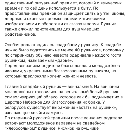
единственный ритуальный предмет, который с языческих
времен и по сей день используется в быту. По
представлениям предков он защищает святые углы, иконы,
дверные и оконные проемы своими магическими
изображениями и оберегами от сглаза и порчи. Рушник
также служил пристанищем для душ умерших
родственников.
Особая роль отводилась свадебному рушнику. К свадьбе
нужно было подготовить не менее 40 рушников, поскольку
по старинному обычаю невеста одаривала каждого гостя
рушником, называемым «дарьё».
Перед венчанием родители благословляли молодожёнов
иконами, украшенными благословенным рушником, на
который преклоняли колени жених и невеста.
Главный свадебный рушник — венчальный. На венчании
молодожёны становились на венчальный белый рушник,
символизирующий облако, которое как бы поднимает их в
Царство Небесное для благословения их брака. У
белорусов существует выражение «встать на рушник»,
означающее «выйти замуж».
По старинной русской традиции после венчания родители
встречают молодоженов караваем на свадебном
"хлебосольном" рушнике. Рисунок на рушнике