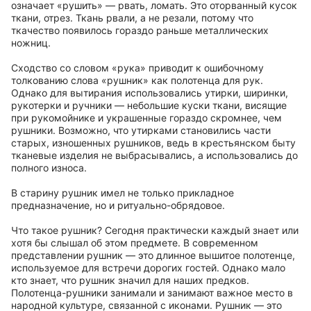
означает «рушить» — рвать, ломать. Это оторванный кусок
ткани, отрез. Ткань рвали, а не резали, потому что
ткачество появилось гораздо раньше металлических
ножниц.
Сходство со словом «рука» приводит к ошибочному
толкованию слова «рушник» как полотенца для рук.
Однако для вытирания использовались утирки, ширинки,
рукотерки и ручники — небольшие куски ткани, висящие
при рукомойнике и украшенные гораздо скромнее, чем
рушники. Возможно, что утирками становились части
старых, изношенных рушников, ведь в крестьянском быту
тканевые изделия не выбрасывались, а использовались до
полного износа.
В старину рушник имел не только прикладное
предназначение, но и ритуально-обрядовое.
Что такое рушник? Сегодня практически каждый знает или
хотя бы слышал об этом предмете. В современном
представлении рушник — это длинное вышитое полотенце,
используемое для встречи дорогих гостей. Однако мало
кто знает, что рушник значил для наших предков.
Полотенца-рушники занимали и занимают важное место в
народной культуре, связанной с иконами. Рушник — это