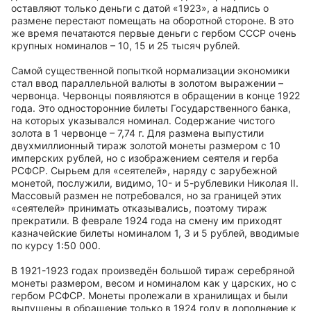
оставляют только деньги с датой «1923», а надпись о
размене перестают помещать на оборотной стороне. В это
же время печатаются первые деньги с гербом СССР очень
крупных номиналов – 10, 15 и 25 тысяч рублей.
Самой существенной попыткой нормализации экономики
стал ввод параллельной валюты в золотом выражении –
червонца. Червонцы появляются в обращении в конце 1922
года. Это односторонние билеты Государственного банка,
на которых указывался номинал. Содержание чистого
золота в 1 червонце – 7,74 г. Для размена выпустили
двухмиллионный тираж золотой монеты размером с 10
имперских рублей, но с изображением сеятеля и герба
РСФСР. Сырьем для «сеятелей», наряду с зарубежной
монетой, послужили, видимо, 10- и 5-рублевики Николая II.
Массовый размен не потребовался, но за границей этих
«сеятелей» принимать отказывались, поэтому тираж
прекратили. В феврале 1924 года на смену им приходят
казначейские билеты номиналом 1, 3 и 5 рублей, вводимые
по курсу 1:50 000.
В 1921-1923 годах произведён большой тираж серебряной
монеты размером, весом и номиналом как у царских, но с
гербом РСФСР. Монеты пролежали в хранилищах и были
выпущены в обращение только в 1924 году в дополнение к