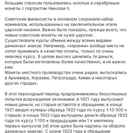
большим спросом пользовались золотые и серебряные
монеты с портретом Николая II.
Советские финансисты в основном сохранили набор
номиналов, использованных на заключительном этапе
царской чеканки. Важно было показать, прежде всего, что
новые советские монеты не хуже царских.
Существовали курсы обмена между всеми видами
денежных знаков. Например, «керенки» вообще никто не
хотел принимать в качестве оплаты, только по очень
низкому курсу. В целом высоко ценились те деньги,
которые были изготовлены более качественно, и не важно
кем.
Монеты местного производства очень редки, выпускались
в Армавире, Хорезме, Петрограде, Киеве и некоторых
других городах.
В этот переходный период предпринимались безуспешные
попытки возрождения экономики: в 1921 году выпускают
новые деньги, но старые остаются в обращении; в конце
1921 вводят купюры образца 1922 года по курсу 1:10 000 к
старым; в конце 1922 года выпущены деньги образца 1923
года по курсу 1:100 к предыдущим или 1 к миллиону
первых выпусков (об этом даже была надпись на обороте
денежных знаков). С осени 1923 года в обращении