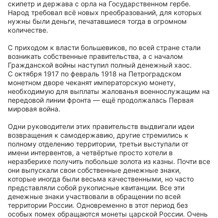
скипетр и держава с орла на Государственном гербе.
Народ требовал всё новых преобразований, для которых
нужны были деньги, печатавшиеся тогда в огромном
количестве.
С приходом к власти большевиков, по всей стране стали
возникать собственные правительства, а с началом
Гражданской войны наступил полный денежный хаос.
С октября 1917 по февраль 1918 на Петроградском
монетном дворе чеканят императорскую монету,
необходимую для выплаты жалованья военнослужащим на
передовой линии фронта — ещё продолжалась Первая
мировая война.
Одни руководители этих правительств выдвигали идеи
возвращения к самодержавию, другие стремились к
полному отделению территории, третьи выступали от
имени интервентов, а четвёртые просто хотели в
неразберихе получить побольше золота из казны. Почти все
они выпускали свои собственные денежные знаки,
которые иногда были весьма качественными, но часто
представляли собой рукописные квитанции. Все эти
денежные знаки участвовали в обращении по всей
территории России. Одновременно в этот период без
особых помех обращаются монеты царской России. Очень