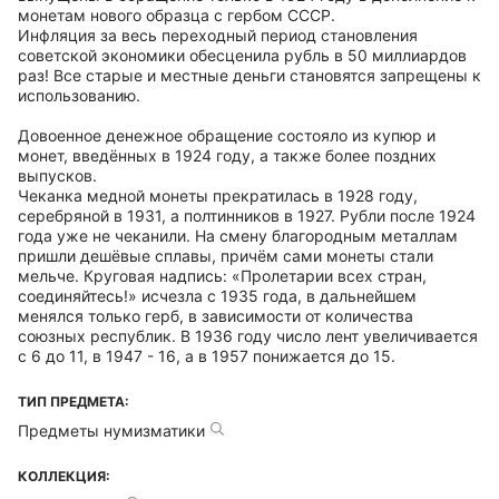
монетам нового образца с гербом СССР.
Инфляция за весь переходный период становления
советской экономики обесценила рубль в 50 миллиардов
раз! Все старые и местные деньги становятся запрещены к
использованию.
Довоенное денежное обращение состояло из купюр и
монет, введённых в 1924 году, а также более поздних
выпусков.
Чеканка медной монеты прекратилась в 1928 году,
серебряной в 1931, а полтинников в 1927. Рубли после 1924
года уже не чеканили. На смену благородным металлам
пришли дешёвые сплавы, причём сами монеты стали
мельче. Круговая надпись: «Пролетарии всех стран,
соединяйтесь!» исчезла с 1935 года, в дальнейшем
менялся только герб, в зависимости от количества
союзных республик. В 1936 году число лент увеличивается
с 6 до 11, в 1947 - 16, а в 1957 понижается до 15.
ТИП ПРЕДМЕТА:
Предметы нумизматики
КОЛЛЕКЦИЯ: