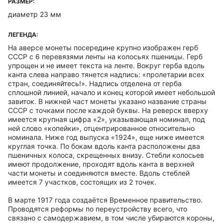
РАЗМЕР:
диаметр 23 мм
ЛЕГЕНДА:
На аверсе монеты посередине крупно изображен герб
СССР с 6 перевязями ленты на колосьях пшеницы. Герб
упрощен и не имеет текста на ленте. Вокруг герба вдоль
канта слева направо тянется надпись: «пролетарии всех
стран, соединяйтесь!». Надпись отделена от герба
сплошной линией, начало и конец которой имеет небольшой
завиток. В нижней част монеты указано название страны
СССР с точками после каждой буквы. На реверск вверху
имеется крупная цифра «2», указывающая номинал, под
ней слово «копейки», отцентрированное относительно
номинала. Ниже год выпуска «1924», еще ниже имеется
круглая точка. По бокам вдоль канта расположены два
пшеничных колоса, скрещенных внизу. Стебли колосьев
имеют продолжение, проходят вдоль канта в верхней
части монеты и соединяются вместе. Вдоль стеблей
имеется 7 участков, состоящих из 2 точек.
В марте 1917 года создаётся Временное правительство.
Проводятся реформы по переустройству всего, что
связано с самодержавием, в том числе убираются короны,