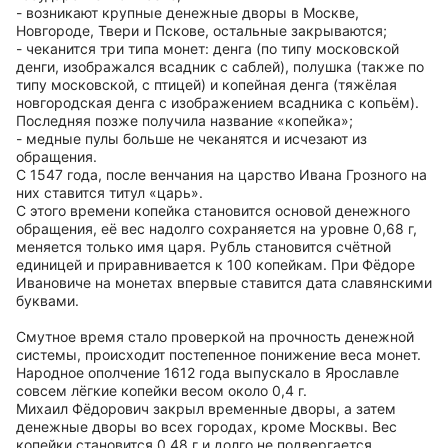
- возникают крупные денежные дворы в Москве,
Новгороде, Твери и Пскове, остальные закрываются;
- чеканится три типа монет: денга (по типу московской
денги, изображался всадник с саблей), полушка (также по
типу московской, с птицей) и копейная денга (тяжёлая
новгородская денга с изображением всадника с копьём).
Последняя позже получила название «копейка»;
- медные пулы больше не чеканятся и исчезают из
обращения.
С 1547 года, после венчания на царство Ивана Грозного на
них ставится титул «царь».
С этого времени копейка становится основой денежного
обращения, её вес надолго сохраняется на уровне 0,68 г,
меняется только имя царя. Рубль становится счётной
единицей и приравнивается к 100 копейкам. При Фёдоре
Ивановиче на монетах впервые ставится дата славянскими
буквами.
Смутное время стало проверкой на прочность денежной
системы, происходит постепенное понижение веса монет.
Народное ополчение 1612 года выпускало в Ярославле
совсем лёгкие копейки весом около 0,4 г.
Михаил Фёдорович закрыл временные дворы, а затем
денежные дворы во всех городах, кроме Москвы. Вес
копейки становится 0,48 г и долго не подвергается