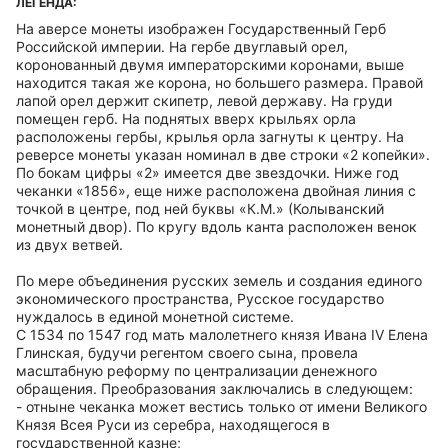
ЛЕГЕНДА:
На аверсе монеты изображен Государственный Герб
Российской империи. На гербе двуглавый орел,
коронованный двумя императорскими коронами, выше
находится такая же корона, но большего размера. Правой
лапой орел держит скипетр, левой державу. На груди
помещен герб. На поднятых вверх крыльях орла
расположены гербы, крылья орла загнуты к центру. На
реверсе монеты указан номинал в две строки «2 копейки».
По бокам цифры «2» имеется две звездочки. Ниже год
чеканки «1856», еще ниже расположена двойная линия с
точкой в центре, под ней буквы «К.М.» (Колыванский
монетный двор). По кругу вдоль канта расположен венок
из двух ветвей.
По мере объединения русских земель и создания единого
экономического пространства, Русское государство
нуждалось в единой монетной системе.
С 1534 по 1547 год мать малолетнего князя Ивана IV Елена
Глинская, будучи регентом своего сына, провела
масштабную реформу по централизации денежного
обращения. Преобразования заключались в следующем:
- отныне чеканка может вестись только от имени Великого
Князя Всея Руси из серебра, находящегося в
государственной казне;