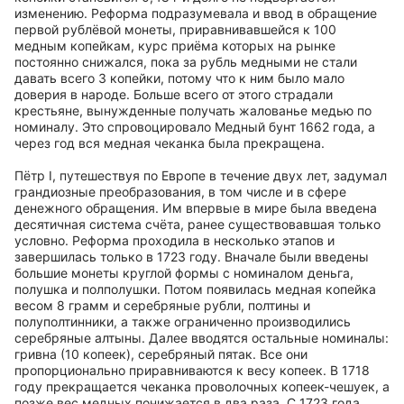
изменению. Реформа подразумевала и ввод в обращение
первой рублёвой монеты, приравнивавшейся к 100
медным копейкам, курс приёма которых на рынке
постоянно снижался, пока за рубль медными не стали
давать всего 3 копейки, потому что к ним было мало
доверия в народе. Больше всего от этого страдали
крестьяне, вынужденные получать жалованье медью по
номиналу. Это спровоцировало Медный бунт 1662 года, а
через год вся медная чеканка была прекращена.
Пётр I, путешествуя по Европе в течение двух лет, задумал
грандиозные преобразования, в том числе и в сфере
денежного обращения. Им впервые в мире была введена
десятичная система счёта, ранее существовавшая только
условно. Реформа проходила в несколько этапов и
завершилась только в 1723 году. Вначале были введены
большие монеты круглой формы с номиналом деньга,
полушка и полполушки. Потом появилась медная копейка
весом 8 грамм и серебряные рубли, полтины и
полуполтинники, а также ограниченно производились
серебряные алтыны. Далее вводятся остальные номиналы:
гривна (10 копеек), серебряный пятак. Все они
пропорционально приравниваются к весу копеек. В 1718
году прекращается чеканка проволочных копеек-чешуек, а
позже вес медных понижается в два раза. С 1723 года