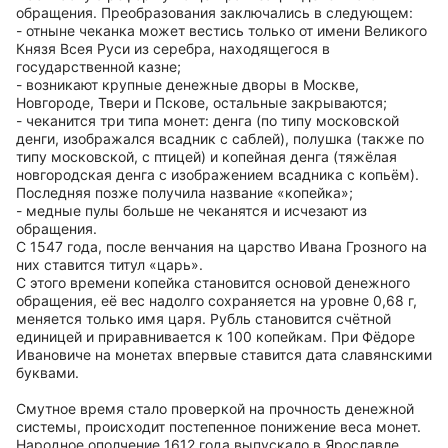
обращения. Преобразования заключались в следующем:
- отныне чеканка может вестись только от имени Великого
Князя Всея Руси из серебра, находящегося в
государственной казне;
- возникают крупные денежные дворы в Москве,
Новгороде, Твери и Пскове, остальные закрываются;
- чеканится три типа монет: денга (по типу московской
денги, изображался всадник с саблей), полушка (также по
типу московской, с птицей) и копейная денга (тяжёлая
новгородская денга с изображением всадника с копьём).
Последняя позже получила название «копейка»;
- медные пулы больше не чеканятся и исчезают из
обращения.
С 1547 года, после венчания на царство Ивана Грозного на
них ставится титул «царь».
С этого времени копейка становится основой денежного
обращения, её вес надолго сохраняется на уровне 0,68 г,
меняется только имя царя. Рубль становится счётной
единицей и приравнивается к 100 копейкам. При Фёдоре
Ивановиче на монетах впервые ставится дата славянскими
буквами.
Смутное время стало проверкой на прочность денежной
системы, происходит постепенное понижение веса монет.
Народное ополчение 1612 года выпускало в Ярославле