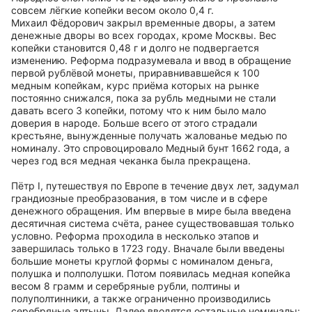
совсем лёгкие копейки весом около 0,4 г.
Михаил Фёдорович закрыл временные дворы, а затем
денежные дворы во всех городах, кроме Москвы. Вес
копейки становится 0,48 г и долго не подвергается
изменению. Реформа подразумевала и ввод в обращение
первой рублёвой монеты, приравнивавшейся к 100
медным копейкам, курс приёма которых на рынке
постоянно снижался, пока за рубль медными не стали
давать всего 3 копейки, потому что к ним было мало
доверия в народе. Больше всего от этого страдали
крестьяне, вынужденные получать жалованье медью по
номиналу. Это спровоцировало Медный бунт 1662 года, а
через год вся медная чеканка была прекращена.
Пётр I, путешествуя по Европе в течение двух лет, задумал
грандиозные преобразования, в том числе и в сфере
денежного обращения. Им впервые в мире была введена
десятичная система счёта, ранее существовавшая только
условно. Реформа проходила в несколько этапов и
завершилась только в 1723 году. Вначале были введены
большие монеты круглой формы с номиналом деньга,
полушка и полполушки. Потом появилась медная копейка
весом 8 грамм и серебряные рубли, полтины и
полуполтинники, а также ограниченно производились
серебряные алтыны. Далее вводятся остальные номиналы: