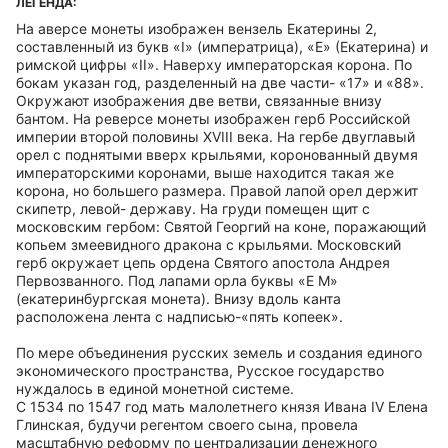
ЛЕГЕНДА:
На аверсе монеты изображен вензель Екатерины 2,
составленный из букв «I» (императрица), «Е» (Екатерина) и
римской цифры «II». Наверху императорская корона. По
бокам указан год, разделенный на две части- «17» и «88».
Окружают изображения две ветви, связанные внизу
бантом. На реверсе монеты изображен герб Российской
империи второй половины XVIII века. На гербе двуглавый
орел с поднятыми вверх крыльями, коронованный двумя
императорскими коронами, выше находится такая же
корона, но большего размера. Правой лапой орел держит
скипетр, левой- державу. На груди помещен щит с
московским гербом: Святой Георгий на коне, поражающий
копьем змеевидного дракона с крыльями. Московский
герб окружает цепь ордена Святого апостола Андрея
Первозванного. Под лапами орла буквы «Е М»
(екатеринбургская монета). Внизу вдоль канта
расположена лента с надписью-«пять копеек».
По мере объединения русских земель и создания единого
экономического пространства, Русское государство
нуждалось в единой монетной системе.
С 1534 по 1547 год мать малолетнего князя Ивана IV Елена
Глинская, будучи регентом своего сына, провела
масштабную реформу по централизации денежного