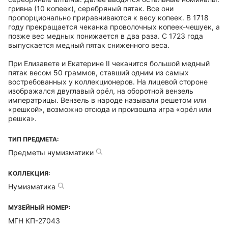
гривна (10 копеек), серебряный пятак. Все они
пропорционально приравниваются к весу копеек. В 1718
году прекращается чеканка проволочных копеек-чешуек, а
позже вес медных понижается в два раза. С 1723 года
выпускается медный пятак сниженного веса.
При Елизавете и Екатерине II чеканится большой медный
пятак весом 50 граммов, ставший одним из самых
востребованных у коллекционеров. На лицевой стороне
изображался двуглавый орёл, на оборотной вензель
императрицы. Вензель в народе называли решетом или
«решкой», возможно отсюда и произошла игра «орёл или
решка».
ТИП ПРЕДМЕТА:
Предметы нумизматики
КОЛЛЕКЦИЯ:
Нумизматика
МУЗЕЙНЫЙ НОМЕР:
МГН КП-27043