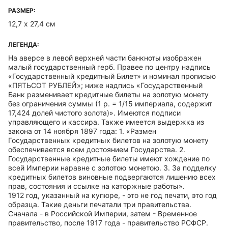
РАЗМЕР:
12,7 х 27,4 см
ЛЕГЕНДА:
На аверсе в левой верхней части банкноты изображен
малый государственный герб. Правее по центру надпись
«Государственный кредитный Билет» и номинал прописью
«ПЯТЬСОТ РУБЛЕЙ»; ниже надпись «Государственный
Банк разменивает кредитные билеты на золотую монету
без ограничения суммы (1 р. = 1/15 империала, содержит
17,424 долей чистого золота)». Имеются подписи
управляющего и кассира. Также имеется выдержка из
закона от 14 ноября 1897 года: 1. «Размен
Государственных кредитных билетов на золотую монету
обеспечивается всем достоянием Государства. 2.
Государственные кредитные билеты имеют хождение по
всей Империи наравне с золотою монетою. 3. За подделку
кредитных билетов виновные подвергаются лишению всех
прав, состояния и ссылке на каторжные работы».
1912 год, указанный на купюре, - это не год печати, это год
образца. Такие деньги печатали три правительства.
Сначала - в Российской Империи, затем - Временное
правительство, после 1917 года - правительство РСФСР.