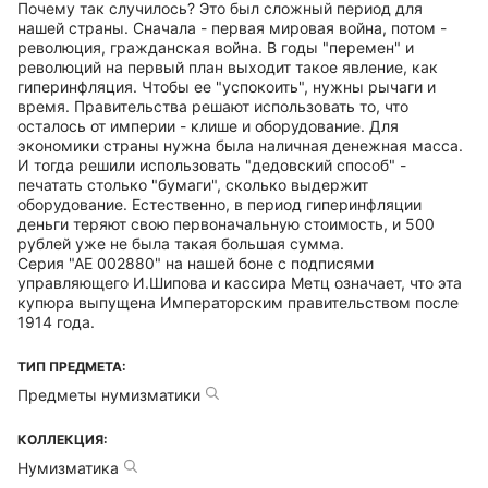
Почему так случилось? Это был сложный период для
нашей страны. Сначала - первая мировая война, потом -
революция, гражданская война. В годы "перемен" и
революций на первый план выходит такое явление, как
гиперинфляция. Чтобы ее "успокоить", нужны рычаги и
время. Правительства решают использовать то, что
осталось от империи - клише и оборудование. Для
экономики страны нужна была наличная денежная масса.
И тогда решили использовать "дедовский способ" -
печатать столько "бумаги", сколько выдержит
оборудование. Естественно, в период гиперинфляции
деньги теряют свою первоначальную стоимость, и 500
рублей уже не была такая большая сумма.
Серия "АЕ 002880" на нашей боне с подписями
управляющего И.Шипова и кассира Метц означает, что эта
купюра выпущена Императорским правительством после
1914 года.
ТИП ПРЕДМЕТА:
Предметы нумизматики
КОЛЛЕКЦИЯ:
Нумизматика