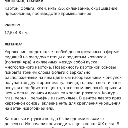
МАТЕРИАЛ, ТЕХНИКА:
Картон, фольга, клей, нить х/б; склеивание, окрашивание,
прессование, производство промышленное
РАЗМЕР:
12,5х4,8 см
ЛЕГЕНДА:
Украшение представляет собой два вырезанных в форме
сидящей на жердочке птицы с поднятым хохолком
(попугай Ара) и склеенных между собой куска
многослойного картона. Поверхность картонной основы
покрыта тонким слоем фольги с зеркально
расположенным на нем цветным изображением - рисунок
получается двусторонним: туловище, голова, хвост и лапы
попугая серебристого цвета, хохолок малиновый, крыло и
шея желтые, кончики крыльев красно-розового. Контуры
глаз, перья - рельефные (выпуклые). В центре левого края
картонной основы вклеена нить для крепления украшения
на ветви новогодней ели.
Картонные игрушки всегда были одними из самых
дешевых. Их начали производить еще в конце XIX века. В