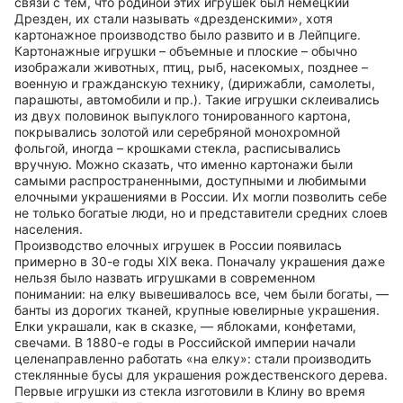
связи с тем, что родиной этих игрушек был немецкий
Дрезден, их стали называть «дрезденскими», хотя
картонажное производство было развито и в Лейпциге.
Картонажные игрушки – объемные и плоские – обычно
изображали животных, птиц, рыб, насекомых, позднее –
военную и гражданскую технику, (дирижабли, самолеты,
парашюты, автомобили и пр.). Такие игрушки склеивались
из двух половинок выпуклого тонированного картона,
покрывались золотой или серебряной монохромной
фольгой, иногда – крошками стекла, расписывались
вручную. Можно сказать, что именно картонажи были
самыми распространенными, доступными и любимыми
елочными украшениями в России. Их могли позволить себе
не только богатые люди, но и представители средних слоев
населения.
Производство елочных игрушек в России появилась
примерно в 30-е годы XIX века. Поначалу украшения даже
нельзя было назвать игрушками в современном
понимании: на елку вывешивалось все, чем были богаты, —
банты из дорогих тканей, крупные ювелирные украшения.
Елки украшали, как в сказке, — яблоками, конфетами,
свечами. В 1880-е годы в Российской империи начали
целенаправленно работать «на елку»: стали производить
стеклянные бусы для украшения рождественского дерева.
Первые игрушки из стекла изготовили в Клину во время