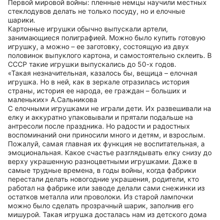
Первой мировой войны: пленные немцы научили местных
стеклодувов делать не только посуду, но и елочные
шарики.
Картонные игрушки обычно выпускали артели,
занимающиеся полиграфией. Можно было купить готовую
игрушку, а можно – ее заготовку, состоящую из двух
половинок выпуклого картона, и самостоятельно склеить. В
СССР такие игрушки выпускались до 50-х годов.
«Такая незначительная, казалось бы, вещица – елочная
игрушка. Но в ней, как в зеркале отразилась история
страны, история ее народа, ее граждан – больших и
маленьких» А.Сальникова
С елочными игрушками не играли дети. Их развешивали на
елку и аккуратно упаковывали и прятали подальше на
антресоли после праздника. Но радости и радостных
воспоминаний они приносили много и детям, и взрослым.
Пожалуй, самая главная их функция не воспитательная, а
эмоциональная. Какое счастье разглядывать елку снизу до
верху украшенную разноцветными игрушками. Даже в
самые трудные времена, в годы войны, когда фабрики
перестали делать новогодние украшения, родители, кто
работал на фабрике или заводе делали сами снежинки из
остатков металла или проволоки. Из старой лампочки
можно было сделать прозрачный шарик, заполнив его
мишурой. Такая игрушка досталась нам из детского дома