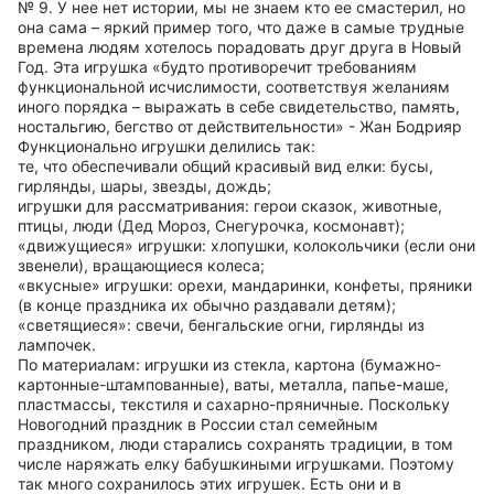
№ 9. У нее нет истории, мы не знаем кто ее смастерил, но
она сама – яркий пример того, что даже в самые трудные
времена людям хотелось порадовать друг друга в Новый
Год. Эта игрушка «будто противоречит требованиям
функциональной исчислимости, соответствуя желаниям
иного порядка – выражать в себе свидетельство, память,
ностальгию, бегство от действительности» - Жан Бодрияр
Функционально игрушки делились так:
те, что обеспечивали общий красивый вид елки: бусы,
гирлянды, шары, звезды, дождь;
игрушки для рассматривания: герои сказок, животные,
птицы, люди (Дед Мороз, Снегурочка, космонавт);
«движущиеся» игрушки: хлопушки, колокольчики (если они
звенели), вращающиеся колеса;
«вкусные» игрушки: орехи, мандаринки, конфеты, пряники
(в конце праздника их обычно раздавали детям);
«светящиеся»: свечи, бенгальские огни, гирлянды из
лампочек.
По материалам: игрушки из стекла, картона (бумажно-
картонные-штампованные), ваты, металла, папье-маше,
пластмассы, текстиля и сахарно-пряничные. Поскольку
Новогодний праздник в России стал семейным
праздником, люди старались сохранять традиции, в том
числе наряжать елку бабушкиными игрушками. Поэтому
так много сохранилось этих игрушек. Есть они и в