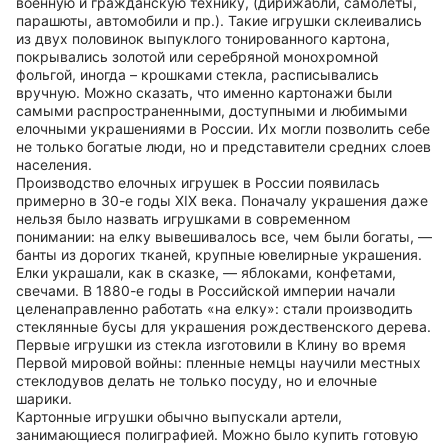
военную и гражданскую технику, (дирижабли, самолеты,
парашюты, автомобили и пр.). Такие игрушки склеивались
из двух половинок выпуклого тонированного картона,
покрывались золотой или серебряной монохромной
фольгой, иногда – крошками стекла, расписывались
вручную. Можно сказать, что именно картонажи были
самыми распространенными, доступными и любимыми
елочными украшениями в России. Их могли позволить себе
не только богатые люди, но и представители средних слоев
населения.
Производство елочных игрушек в России появилась
примерно в 30-е годы XIX века. Поначалу украшения даже
нельзя было назвать игрушками в современном
понимании: на елку вывешивалось все, чем были богаты, —
банты из дорогих тканей, крупные ювелирные украшения.
Елки украшали, как в сказке, — яблоками, конфетами,
свечами. В 1880-е годы в Российской империи начали
целенаправленно работать «на елку»: стали производить
стеклянные бусы для украшения рождественского дерева.
Первые игрушки из стекла изготовили в Клину во время
Первой мировой войны: пленные немцы научили местных
стеклодувов делать не только посуду, но и елочные
шарики.
Картонные игрушки обычно выпускали артели,
занимающиеся полиграфией. Можно было купить готовую