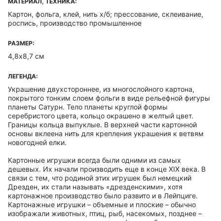
МАТЕРИАЛ, ТЕХНИКА:
Картон, фольга, клей, нить х/б; прессование, склеивание,
роспись, производство промышленное
РАЗМЕР:
4,8х8,7 см
ЛЕГЕНДА:
Украшение двухстороннее, из многослойного картона,
покрытого тонким слоем фольги в виде рельефной фигуры
планеты Сатурн. Тело планеты круглой формы
серебристого цвета, кольцо окрашено в желтый цвет.
Границы кольца выпуклые. В верхней части картонной
основы вклеена нить для крепления украшения к ветвям
новогодней елки.
Картонные игрушки всегда были одними из самых
дешевых. Их начали производить еще в конце XIX века. В
связи с тем, что родиной этих игрушек был немецкий
Дрезден, их стали называть «дрезденскими», хотя
картонажное производство было развито и в Лейпциге.
Картонажные игрушки – объемные и плоские – обычно
изображали животных, птиц, рыб, насекомых, позднее –