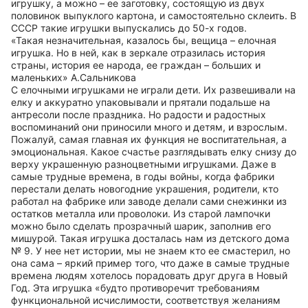
игрушку, а можно – ее заготовку, состоящую из двух
половинок выпуклого картона, и самостоятельно склеить. В
СССР такие игрушки выпускались до 50-х годов.
«Такая незначительная, казалось бы, вещица – елочная
игрушка. Но в ней, как в зеркале отразилась история
страны, история ее народа, ее граждан – больших и
маленьких» А.Сальникова
С елочными игрушками не играли дети. Их развешивали на
елку и аккуратно упаковывали и прятали подальше на
антресоли после праздника. Но радости и радостных
воспоминаний они приносили много и детям, и взрослым.
Пожалуй, самая главная их функция не воспитательная, а
эмоциональная. Какое счастье разглядывать елку снизу до
верху украшенную разноцветными игрушками. Даже в
самые трудные времена, в годы войны, когда фабрики
перестали делать новогодние украшения, родители, кто
работал на фабрике или заводе делали сами снежинки из
остатков металла или проволоки. Из старой лампочки
можно было сделать прозрачный шарик, заполнив его
мишурой. Такая игрушка досталась нам из детского дома
№ 9. У нее нет истории, мы не знаем кто ее смастерил, но
она сама – яркий пример того, что даже в самые трудные
времена людям хотелось порадовать друг друга в Новый
Год. Эта игрушка «будто противоречит требованиям
функциональной исчислимости, соответствуя желаниям