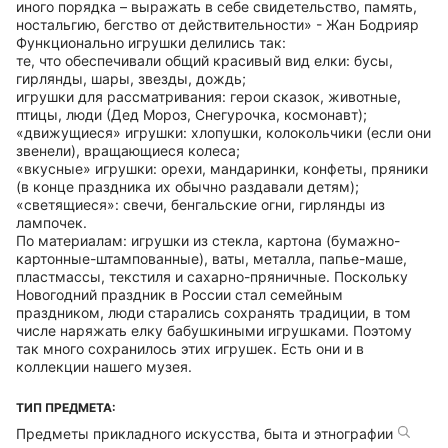
иного порядка – выражать в себе свидетельство, память,
ностальгию, бегство от действительности» - Жан Бодрияр
Функционально игрушки делились так:
те, что обеспечивали общий красивый вид елки: бусы,
гирлянды, шары, звезды, дождь;
игрушки для рассматривания: герои сказок, животные,
птицы, люди (Дед Мороз, Снегурочка, космонавт);
«движущиеся» игрушки: хлопушки, колокольчики (если они
звенели), вращающиеся колеса;
«вкусные» игрушки: орехи, мандаринки, конфеты, пряники
(в конце праздника их обычно раздавали детям);
«светящиеся»: свечи, бенгальские огни, гирлянды из
лампочек.
По материалам: игрушки из стекла, картона (бумажно-
картонные-штампованные), ваты, металла, папье-маше,
пластмассы, текстиля и сахарно-пряничные. Поскольку
Новогодний праздник в России стал семейным
праздником, люди старались сохранять традиции, в том
числе наряжать елку бабушкиными игрушками. Поэтому
так много сохранилось этих игрушек. Есть они и в
коллекции нашего музея.
ТИП ПРЕДМЕТА:
Предметы прикладного искусства, быта и этнографии