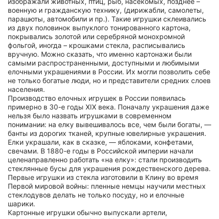
изображали животных, птиц, рыб, насекомых, позднее –
военную и гражданскую технику, (дирижабли, самолеты,
парашюты, автомобили и пр.). Такие игрушки склеивались
из двух половинок выпуклого тонированного картона,
покрывались золотой или серебряной монохромной
фольгой, иногда – крошками стекла, расписывались
вручную. Можно сказать, что именно картонажи были
самыми распространенными, доступными и любимыми
елочными украшениями в России. Их могли позволить себе
не только богатые люди, но и представители средних слоев
населения.
Производство елочных игрушек в России появилась
примерно в 30-е годы XIX века. Поначалу украшения даже
нельзя было назвать игрушками в современном
понимании: на елку вывешивалось все, чем были богаты, —
банты из дорогих тканей, крупные ювелирные украшения.
Елки украшали, как в сказке, — яблоками, конфетами,
свечами. В 1880-е годы в Российской империи начали
целенаправленно работать «на елку»: стали производить
стеклянные бусы для украшения рождественского дерева.
Первые игрушки из стекла изготовили в Клину во время
Первой мировой войны: пленные немцы научили местных
стеклодувов делать не только посуду, но и елочные
шарики.
Картонные игрушки обычно выпускали артели,