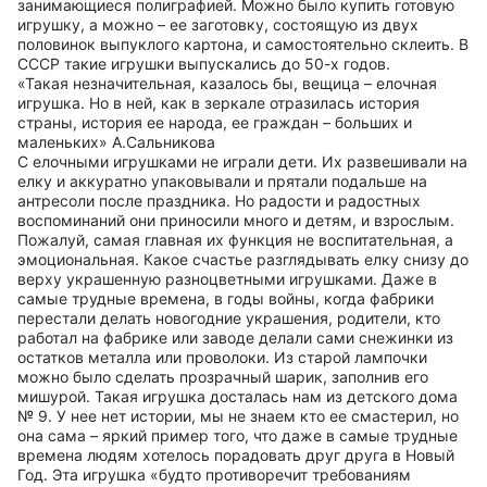
занимающиеся полиграфией. Можно было купить готовую
игрушку, а можно – ее заготовку, состоящую из двух
половинок выпуклого картона, и самостоятельно склеить. В
СССР такие игрушки выпускались до 50-х годов.
«Такая незначительная, казалось бы, вещица – елочная
игрушка. Но в ней, как в зеркале отразилась история
страны, история ее народа, ее граждан – больших и
маленьких» А.Сальникова
С елочными игрушками не играли дети. Их развешивали на
елку и аккуратно упаковывали и прятали подальше на
антресоли после праздника. Но радости и радостных
воспоминаний они приносили много и детям, и взрослым.
Пожалуй, самая главная их функция не воспитательная, а
эмоциональная. Какое счастье разглядывать елку снизу до
верху украшенную разноцветными игрушками. Даже в
самые трудные времена, в годы войны, когда фабрики
перестали делать новогодние украшения, родители, кто
работал на фабрике или заводе делали сами снежинки из
остатков металла или проволоки. Из старой лампочки
можно было сделать прозрачный шарик, заполнив его
мишурой. Такая игрушка досталась нам из детского дома
№ 9. У нее нет истории, мы не знаем кто ее смастерил, но
она сама – яркий пример того, что даже в самые трудные
времена людям хотелось порадовать друг друга в Новый
Год. Эта игрушка «будто противоречит требованиям