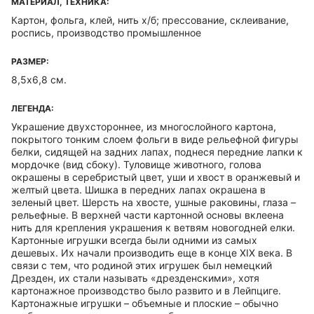
МАТЕРИАЛ, ТЕХНИКА:
Картон, фольга, клей, нить х/б; прессование, склеивание,
роспись, производство промышленное
РАЗМЕР:
8,5х6,8 см.
ЛЕГЕНДА:
Украшение двухстороннее, из многослойного картона,
покрытого тонким слоем фольги в виде рельефной фигуры
белки, сидящей на задних лапах, поднеся передние лапки к
мордочке (вид сбоку). Туловище животного, голова
окрашены в серебристый цвет, уши и хвост в оранжевый и
желтый цвета. Шишка в передних лапах окрашена в
зеленый цвет. Шерсть на хвосте, ушные раковины, глаза –
рельефные. В верхней части картонной основы вклеена
нить для крепления украшения к ветвям новогодней елки.
Картонные игрушки всегда были одними из самых
дешевых. Их начали производить еще в конце XIX века. В
связи с тем, что родиной этих игрушек был немецкий
Дрезден, их стали называть «дрезденскими», хотя
картонажное производство было развито и в Лейпциге.
Картонажные игрушки – объемные и плоские – обычно