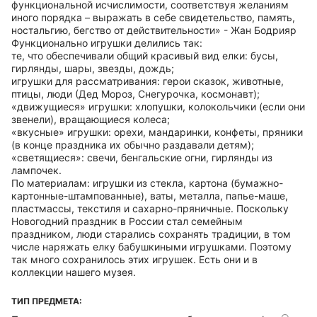
функциональной исчислимости, соответствуя желаниям
иного порядка – выражать в себе свидетельство, память,
ностальгию, бегство от действительности» - Жан Бодрияр
Функционально игрушки делились так:
те, что обеспечивали общий красивый вид елки: бусы,
гирлянды, шары, звезды, дождь;
игрушки для рассматривания: герои сказок, животные,
птицы, люди (Дед Мороз, Снегурочка, космонавт);
«движущиеся» игрушки: хлопушки, колокольчики (если они
звенели), вращающиеся колеса;
«вкусные» игрушки: орехи, мандаринки, конфеты, пряники
(в конце праздника их обычно раздавали детям);
«светящиеся»: свечи, бенгальские огни, гирлянды из
лампочек.
По материалам: игрушки из стекла, картона (бумажно-
картонные-штампованные), ваты, металла, папье-маше,
пластмассы, текстиля и сахарно-пряничные. Поскольку
Новогодний праздник в России стал семейным
праздником, люди старались сохранять традиции, в том
числе наряжать елку бабушкиными игрушками. Поэтому
так много сохранилось этих игрушек. Есть они и в
коллекции нашего музея.
ТИП ПРЕДМЕТА: