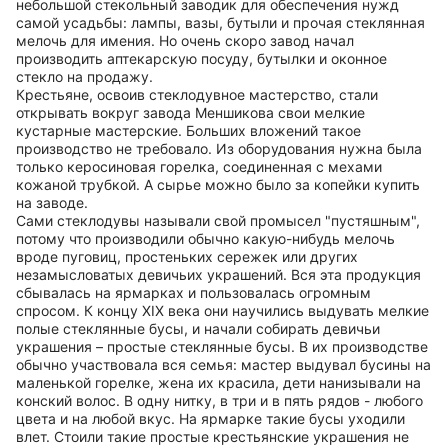
небольшой стекольный заводик для обеспечения нужд
самой усадьбы: лампы, вазы, бутыли и прочая стеклянная
мелочь для имения. Но очень скоро завод начал
производить аптекарскую посуду, бутылки и оконное
стекло на продажу.
Крестьяне, освоив стеклодувное мастерство, стали
открывать вокруг завода Меншикова свои мелкие
кустарные мастерские. Больших вложений такое
производство не требовало. Из оборудования нужна была
только керосиновая горелка, соединенная с мехами
кожаной трубкой. А сырье можно было за копейки купить
на заводе.
Сами стеклодувы называли свой промысел "пустяшным",
потому что производили обычно какую-нибудь мелочь
вроде пуговиц, простеньких сережек или других
незамысловатых девичьих украшений. Вся эта продукция
сбывалась на ярмарках и пользовалась огромным
спросом. К концу XIX века они научились выдувать мелкие
полые стеклянные бусы, и начали собирать девичьи
украшения – простые стеклянные бусы. В их производстве
обычно участвовала вся семья: мастер выдувал бусины на
маленькой горелке, жена их красила, дети нанизывали на
конский волос. В одну нитку, в три и в пять рядов - любого
цвета и на любой вкус. На ярмарке такие бусы уходили
влет. Стоили такие простые крестьянские украшения не