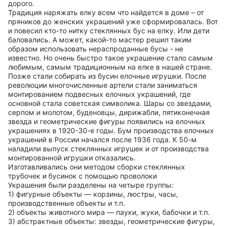
дорого.
Традиция наряжать елку всем что найдется в доме – от
пряников до женских украшений уже сформировалась. Вот
и повесил кто-то нитку стеклянных бус на елку. Или дети
баловались. А может, какой-то мастер решил таким
образом использовать нераспроданные бусы - не
известно. Но очень быстро такое украшение стало самым
любимым, самым традиционным на елке в нашей стране.
Позже стали собирать из бусин елочные игрушки. После
революции многочисленные артели стали заниматься
монтированием подвесных елочных украшений, где
основной стала советская символика. Шары со звездами,
серпом и молотом, буденовцы, дирижабли, пятиконечная
звезда и геометрические фигуры появились на елочных
украшениях в 1920-30-е годы. Бум производства елочных
украшений в России начался после 1936 года. К 50-м
наладили выпуск стеклянных игрушек и от производства
монтированной игрушки отказались.
Изготавливались они методом сборки стеклянных
трубочек и бусинок с помощью проволоки
Украшения были разделены на четыре группы:
1) фигурные объекты — корзины, люстры, часы,
производственные объекты и т.п.
2) объекты животного мира — пауки, жуки, бабочки и т.п.
3) абстрактные объекты: звезды, геометрические фигуры,