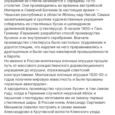
украшений из стекла начинается с середины 19-го
столетия. Они производились во времена австрийской
Империи в Северной Богемии (в настоящее время —
Чешская республика) в области Яблонц-над-Нисой. Самые
захватывающие и хрупкие художественные украшения
собирались из стеклянных бусин и цилиндриков
удлиненной формы (стекляруса). В начале 1800-х Ганс
Греинер (Германия) разработал способ производства
бусинок и их внутреннего серебрения. Вначале
производство стекляруса было настолько трудоемким и
дорогостоящим, что изделия из него приравнивались к
драгоценным и были частью ювелирной промышленности
в Европе.
Но именно в России монтажные елочные игрушки прошли
путь от массового рождественского дореволюционного
украшения до игрушки, отражающей советский
конструктивизм. Монтажные елочные игрушки 1920-50-х
годов получили мировую известность и были прозваны
«красным авангардом».
А зародилось производство «русских бусин» в том самом
году, когда в Германии случился неурожай яблок и
лаушские стеклодувы изготовили им на замену первые
стеклянные шары. В России князь Александр Сергеевич
Меншиков повелел построить в своем имении
Александрово в Круговской волости Клинского уезда