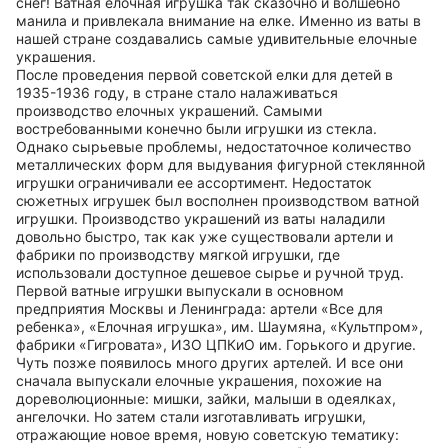
снег! Ватная елочная игрушка так сказочно и волшебно
манила и привлекала внимание на елке. Именно из ваты в
нашей стране создавались самые удивительные елочные
украшения.
После проведения первой советской елки для детей в
1935-1936 году, в стране стало налаживаться
производство елочных украшений. Самыми
востребованными конечно были игрушки из стекла.
Однако сырьевые проблемы, недостаточное количество
металлических форм для выдувания фигурной стеклянной
игрушки ограничивали ее ассортимент. Недостаток
сюжетных игрушек был восполнен производством ватной
игрушки. Производство украшений из ваты наладили
довольно быстро, так как уже существовали артели и
фабрики по производству мягкой игрушки, где
использовали доступное дешевое сырье и ручной труд.
Первой ватные игрушки выпускали в основном
предприятия Москвы и Ленинграда: артели «Все для
ребенка», «Елочная игрушка», им. Шаумяна, «Культпром»,
фабрики «Гигровата», ИЗО ЦПКиО им. Горького и другие.
Чуть позже появилось много других артелей. И все они
сначала выпускали елочные украшения, похожие на
дореволюционные: мишки, зайки, малыши в одеялках,
ангелочки. Но затем стали изготавливать игрушки,
отражающие новое время, новую советскую тематику: