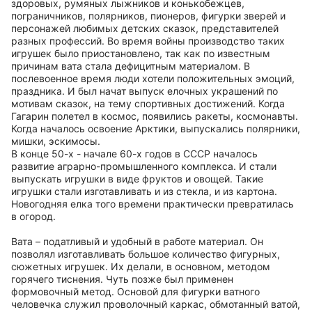
здоровых, румяных лыжников и конькобежцев,
пограничников, полярников, пионеров, фигурки зверей и
персонажей любимых детских сказок, представителей
разных профессий. Во время войны производство таких
игрушек было приостановлено, так как по известным
причинам вата стала дефицитным материалом. В
послевоенное время люди хотели положительных эмоций,
праздника. И был начат выпуск елочных украшений по
мотивам сказок, на тему спортивных достижений. Когда
Гагарин полетел в космос, появились ракеты, космонавты.
Когда началось освоение Арктики, выпускались полярники,
мишки, эскимосы.
В конце 50-х - начале 60-х годов в СССР началось
развитие аграрно-промышленного комплекса. И стали
выпускать игрушки в виде фруктов и овощей. Такие
игрушки стали изготавливать и из стекла, и из картона.
Новогодняя елка того времени практически превратилась
в огород.
Вата – податливый и удобный в работе материал. Он
позволял изготавливать большое количество фигурных,
сюжетных игрушек. Их делали, в основном, методом
горячего тиснения. Чуть позже был применен
формовочный метод. Основой для фигурки ватного
человечка служил проволочный каркас, обмотанный ватой,