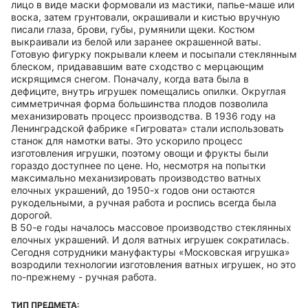
лицо в виде маски формовали из мастики, папье-маше или
воска, затем грунтовали, окрашивали и кистью вручную
писали глаза, брови, губы, румянили щеки. Костюм
выкраивали из белой или заранее окрашенной ваты.
Готовую фигурку покрывали клеем и посыпали стеклянным
блеском, придававшим вате сходство с мерцающим
искрящимся снегом. Поначалу, когда вата была в
дефиците, внутрь игрушек помещались опилки. Округлая
симметричная форма большинства плодов позволила
механизировать процесс производства. В 1936 году на
Ленинградской фабрике «Гигровата» стали использовать
станок для намотки ваты. Это ускорило процесс
изготовления игрушки, поэтому овощи и фрукты были
гораздо доступнее по цене. Но, несмотря на попытки
максимально механизировать производство ватных
елочных украшений, до 1950-х годов они остаются
рукодельными, а ручная работа и роспись всегда была
дорогой.
В 50-е годы началось массовое производство стеклянных
елочных украшений. И доля ватных игрушек сократилась.
Сегодня сотрудники мануфактуры «Московская игрушка»
возродили технологии изготовления ватных игрушек, но это
по-прежнему - ручная работа.
ТИП ПРЕДМЕТА: