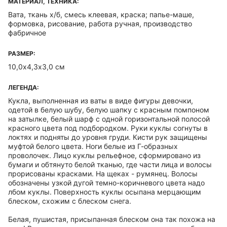
МАТЕРИАЛ, ТЕХНИКА:
Вата, ткань х/б, смесь клеевая, краска; папье-маше,
формовка, рисование, работа ручная, производство
фабричное
РАЗМЕР:
10,0х4,3х3,0 см
ЛЕГЕНДА:
Кукла, выполненная из ваты в виде фигуры девочки,
одетой в белую шубу, белую шапку с красным помпоном
на затылке, белый шарф с одной горизонтальной полосой
красного цвета под подбородком. Руки куклы согнуты в
локтях и подняты до уровня груди. Кисти рук защищены
муфтой белого цвета. Ноги белые из Г-образных
проволочек. Лицо куклы рельефное, сформировано из
бумаги и обтянуто белой тканью, где части лица и волосы
прорисованы красками. На щеках - румянец. Волосы
обозначены узкой дугой темно-коричневого цвета надо
лбом куклы. Поверхность куклы осыпана мерцающим
блеском, схожим с блеском снега.
Белая, пушистая, присыпанная блеском она так похожа на