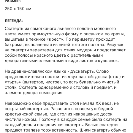
РАЗМЕР:
250 х 150 см
ЛЕГЕНДА:
Скатерть из самотканого льняного полотна молочного
цвета имеет прямоугольную форму с рисунком по краям,
вышитым в технике «крест». По периметру проходит
бахрома, выполненная из нитей того же полотна. Рисунок
на скатерти характерен для стиля модерн и представляет
собой полосы красного цвета с растительными
декоративными элементами в виде листов и кувшинок.
На древне-славянском языке - дъскатьрть. Слово
предположительно состоит из двух частей: дъска (стол) и
«търть» (вытертое, чистое), то есть буквально «чистый
стол». Скатерть одновременно и столовый предмет, и
элемент декора помещения.
Невозможно себе представить стол начала ХХ века, не
покрытый скатертью. Разве что в совсем уж бедной
крестьянской семье, где стол из некрашеных досок
чистили ножом. Поэтому в каждой семье была скатерть на
каждый день и праздничная скатерть. Белые скатерти
придают трапезе торжественность. Шили скатерть обычно