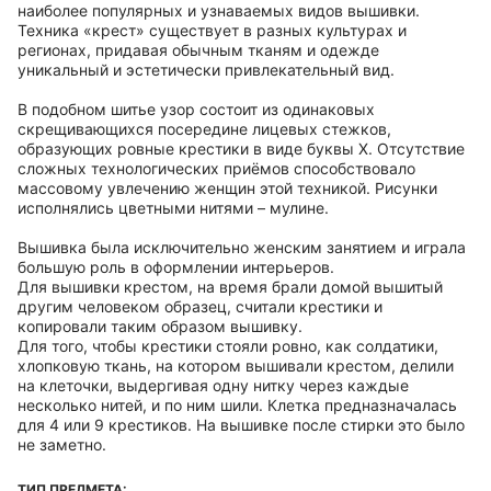
наиболее популярных и узнаваемых видов вышивки.
Техника «крест» существует в разных культурах и
регионах, придавая обычным тканям и одежде
уникальный и эстетически привлекательный вид.
В подобном шитье узор состоит из одинаковых
скрещивающихся посередине лицевых стежков,
образующих ровные крестики в виде буквы Х. Отсутствие
сложных технологических приёмов способствовало
массовому увлечению женщин этой техникой. Рисунки
исполнялись цветными нитями – мулине.
Вышивка была исключительно женским занятием и играла
большую роль в оформлении интерьеров.
Для вышивки крестом, на время брали домой вышитый
другим человеком образец, считали крестики и
копировали таким образом вышивку.
Для того, чтобы крестики стояли ровно, как солдатики,
хлопковую ткань, на котором вышивали крестом, делили
на клеточки, выдергивая одну нитку через каждые
несколько нитей, и по ним шили. Клетка предназначалась
для 4 или 9 крестиков. На вышивке после стирки это было
не заметно.
ТИП ПРЕДМЕТА: