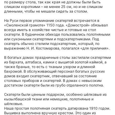
по размеру стола, так как края не должны были быть
слишком короткими – не менее 25 см, но и не слишком
длинными, чтобы не мешали сидеть за столом.
На Руси первое упоминание скатертей встречается в
«Смоленской грамоте» 1150 года. «Домострой» обязывал
всегда иметь в хозяйстве чистые и готовые на стол
скатерти. В будничном обиходе пользовались полотняными
или суконными скатертями и подскатертниками. Под
скатерть обычно стелили подскатертник, который, по
выражению Н. И. Костомарова, полагался «для приличия».
В богатых домах праздничные столы застилали скатертями
из бархата, алтабаса, камки с вышитой золотой каймой, а
также браные, то есть с тканым узором и длинной
бахромой. В обслуживающий персонал богатых русских
домов входил скатертник, отвечавший за состояние
столовых приборов и скатертей. В домах с невысоким
достатком скатерти были из грубо отделанного полотна.
Скатерти были ценным подарком, особенно шёлковые из
кызылбашской ткани или немецкие, полотняные и
шёлковые.
Наша простая полотняная скатерть датирована 1910 годом.
Вышивка выполнена вручную крестом. Это один из