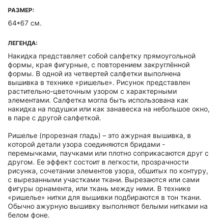
РАЗМЕР:
64*67 см.
ЛЕГЕНДА:
Накидка представляет собой салфетку прямоугольной
формы, края фигурные, с повторением закруглённой
формы. В одной из четвертей салфетки выполнена
вышивка в технике «ришелье». Рисунок представлен
растительно-цветочным узором с характерными
элементами. Салфетка могла быть использована как
накидка на подушки или как занавеска на небольшое окно,
в паре с другой салфеткой.
Ришелье (прорезная гладь) – это ажурная вышивка, в
которой детали узора соединяются бридами -
перемычками, паучками или плотно соприкасаются друг с
другом. Ее эффект состоит в легкости, прозрачности
рисунка, сочетании элементов узора, обшитых по контуру,
с вырезанными участками ткани. Вырезаются или сами
фигуры орнамента, или ткань между ними. В технике
«ришелье» нитки для вышивки подбираются в тон ткани.
Обычно ажурную вышивку выполняют белыми нитками на
белом фоне.