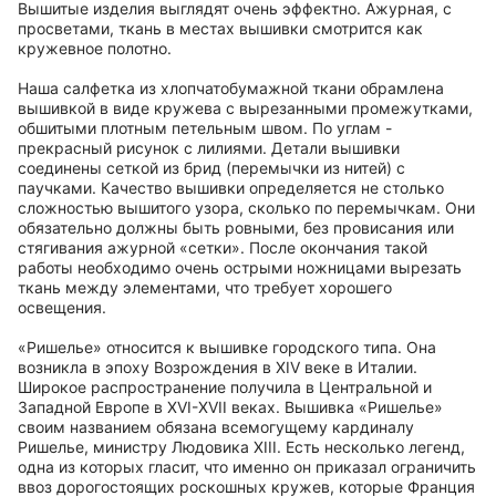
Вышитые изделия выглядят очень эффектно. Ажурная, с
просветами, ткань в местах вышивки смотрится как
кружевное полотно.
Наша салфетка из хлопчатобумажной ткани обрамлена
вышивкой в виде кружева с вырезанными промежутками,
обшитыми плотным петельным швом. По углам -
прекрасный рисунок с лилиями. Детали вышивки
соединены сеткой из брид (перемычки из нитей) с
паучками. Качество вышивки определяется не столько
сложностью вышитого узора, сколько по перемычкам. Они
обязательно должны быть ровными, без провисания или
стягивания ажурной «сетки». После окончания такой
работы необходимо очень острыми ножницами вырезать
ткань между элементами, что требует хорошего
освещения.
«Ришелье» относится к вышивке городского типа. Она
возникла в эпоху Возрождения в XIV веке в Италии.
Широкое распространение получила в Центральной и
Западной Европе в XVI-ХVII веках. Вышивка «Ришелье»
своим названием обязана всемогущему кардиналу
Ришелье, министру Людовика XIII. Есть несколько легенд,
одна из которых гласит, что именно он приказал ограничить
ввоз дорогостоящих роскошных кружев, которые Франция