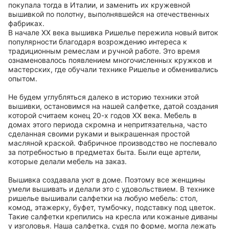
покупала тогда в Италии, и заменить их кружевной
вышивкой по полотну, выполнявшейся на отечественных
фабриках.
В начале XX века вышивка Ришелье пережила новый виток
популярности благодаря возрождению интереса к
традиционным ремеслам и ручной работе. Это время
ознаменовалось появлением многочисленных кружков и
мастерских, где обучали технике Ришелье и обменивались
опытом.
Не будем углубляться далеко в историю техники этой
вышивки, остановимся на нашей салфетке, датой создания
которой считаем конец 20-х годов ХХ века. Мебель в
домах этого периода скромна и непритязательна, часто
сделанная своими руками и выкрашенная простой
масляной краской. Фабричное производство не поспевало
за потребностью в предметах быта. Были еще артели,
которые делали мебель на заказ.
Вышивка создавала уют в доме. Поэтому все женщины
умели вышивать и делали это с удовольствием. В технике
ришелье вышивали салфетки на любую мебель: стол,
комод, этажерку, буфет, тумбочку, подставку под цветок.
Такие салфетки крепились на кресла или кожаные диваны
у изголовья. Наша салфетка, судя по форме, могла лежать